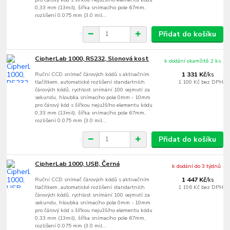
0,33 mm (13mil), šířka snímacího pole 67mm,
rozlišení 0.075 mm (3.0 mil...
Přidat do košíku
CipherLab 1000, RS232, Slonová kost
k dodání okamžitě 2 ks
Ruční CCD snímač čárových kódů s aktivačním
1 331 Kč
/
ks
tlačítkem, automatické rozlišení standartních
1 100 Kč
bez DPH
čárových kódů, rychlost snímání 100 sejmutí za
sekundu, hloubka snímacího pole 0mm - 10mm
pro čárový kód s šířkou nejužšího elementu kódu
0,33 mm (13mil), šířka snímacího pole 67mm,
rozlišení 0.075 mm (3.0 mil...
Přidat do košíku
CipherLab 1000, USB, Černá
k dodání do 3 týdnů
Ruční CCD snímač čárových kódů s aktivačním
1 447 Kč
/
ks
tlačítkem, automatické rozlišení standartních
1 196 Kč
bez DPH
čárových kódů, rychlost snímání 100 sejmutí za
sekundu, hloubka snímacího pole 0mm - 10mm
pro čárový kód s šířkou nejužšího elementu kódu
0,33 mm (13mil), šířka snímacího pole 67mm,
rozlišení 0.075 mm (3.0 mil...