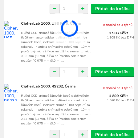
Přidat do košíku
CipherLab 1000, USB POS, Černá
k dodání do 3 týdnů
Ruční CCD snímač čárových kódů s aktivačním
1 583 Kč
/
ks
tlačítkem, automatické rozlišení standartních
1 308 Kč
bez DPH
čárových kódů, rychlost snímání 100 sejmutí za
sekundu, hloubka snímacího pole 0mm - 10mm
pro čárový kód s šířkou nejužšího elementu kódu
0,33 mm (13mil), šířka snímacího pole 67mm,
rozlišení 0.075 mm (3.0 mil...
Přidat do košíku
CipherLab 1000, RS232, Černá
k dodání do 3 týdnů
Ruční CCD snímač čárových kódů s aktivačním
1 899 Kč
/
ks
tlačítkem, automatické rozlišení standartních
1 570 Kč
bez DPH
čárových kódů, rychlost snímání 100 sejmutí za
sekundu, hloubka snímacího pole 0mm - 10mm
pro čárový kód s šířkou nejužšího elementu kódu
0,33 mm (13mil), šířka snímacího pole 67mm,
rozlišení 0.075 mm (3.0 mil...
Přidat do košíku