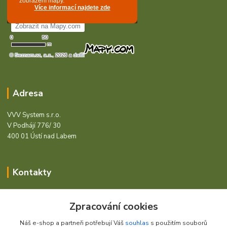
Adresa
VVV System s.r.o.
V Podhájí 776/ 30
400 01 Ústí nad Labem
Kontakty
Barcode - Vše pro čárový kód.
Zpracování cookies
+420 472744350
Náš e-shop a partneři potřebují Váš
souhlas
s použitím souborů