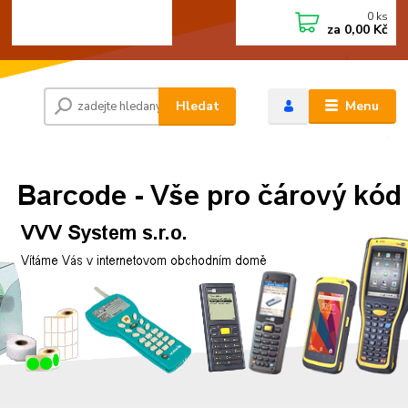
0
ks
+420 472744350
CZK
za
0,00 Kč
Po - Pá 8:00 - 15:00
Hledat
Menu