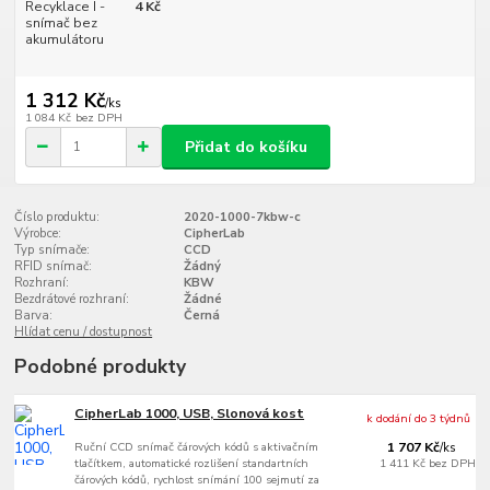
Recyklace I -
4 Kč
snímač bez
akumulátoru
1 312 Kč
/
ks
1 084 Kč
bez DPH
Přidat do košíku
Číslo produktu:
2020-1000-7kbw-c
Výrobce:
CipherLab
Typ snímače:
CCD
RFID snímač:
Žádný
Rozhraní:
KBW
Bezdrátové rozhraní:
Žádné
Barva:
Černá
Hlídat cenu / dostupnost
Podobné produkty
CipherLab 1000, USB, Slonová kost
k dodání do 3 týdnů
Ruční CCD snímač čárových kódů s aktivačním
1 707 Kč
/
ks
tlačítkem, automatické rozlišení standartních
1 411 Kč
bez DPH
čárových kódů, rychlost snímání 100 sejmutí za