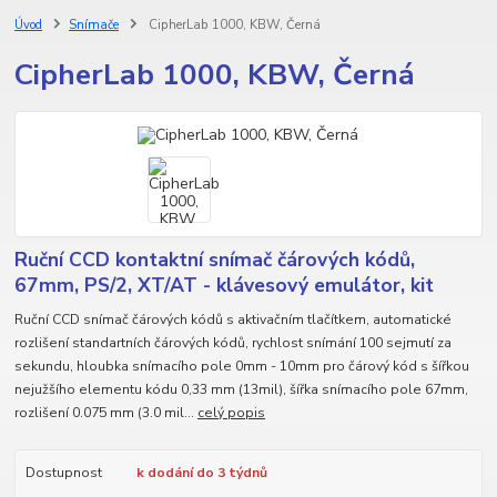
Úvod
Snímače
CipherLab 1000, KBW, Černá
CipherLab 1000, KBW, Černá
Ruční CCD kontaktní snímač čárových kódů,
67mm, PS/2, XT/AT - klávesový emulátor, kit
Ruční CCD snímač čárových kódů s aktivačním tlačítkem, automatické
rozlišení standartních čárových kódů, rychlost snímání 100 sejmutí za
sekundu, hloubka snímacího pole 0mm - 10mm pro čárový kód s šířkou
nejužšího elementu kódu 0,33 mm (13mil), šířka snímacího pole 67mm,
rozlišení 0.075 mm (3.0 mil...
celý popis
Dostupnost
k dodání do 3 týdnů