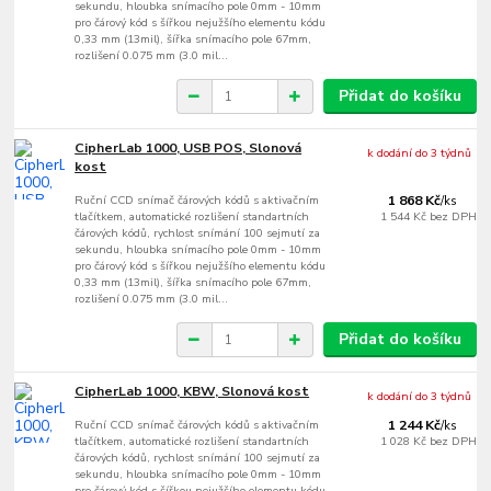
sekundu, hloubka snímacího pole 0mm - 10mm
pro čárový kód s šířkou nejužšího elementu kódu
0,33 mm (13mil), šířka snímacího pole 67mm,
rozlišení 0.075 mm (3.0 mil...
Přidat do košíku
CipherLab 1000, USB POS, Slonová
k dodání do 3 týdnů
kost
Ruční CCD snímač čárových kódů s aktivačním
1 868 Kč
/
ks
tlačítkem, automatické rozlišení standartních
1 544 Kč
bez DPH
čárových kódů, rychlost snímání 100 sejmutí za
sekundu, hloubka snímacího pole 0mm - 10mm
pro čárový kód s šířkou nejužšího elementu kódu
0,33 mm (13mil), šířka snímacího pole 67mm,
rozlišení 0.075 mm (3.0 mil...
Přidat do košíku
CipherLab 1000, KBW, Slonová kost
k dodání do 3 týdnů
Ruční CCD snímač čárových kódů s aktivačním
1 244 Kč
/
ks
tlačítkem, automatické rozlišení standartních
1 028 Kč
bez DPH
čárových kódů, rychlost snímání 100 sejmutí za
sekundu, hloubka snímacího pole 0mm - 10mm
pro čárový kód s šířkou nejužšího elementu kódu