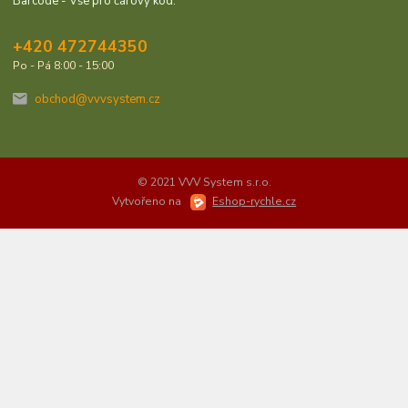
Barcode - Vše pro čárový kód.
+420 472744350
Po - Pá 8:00 - 15:00
obchod@vvvsystem.cz
© 2021 VVV System s.r.o.
Vytvořeno na
Eshop-rychle.cz