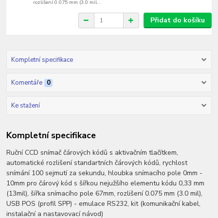
rozlišení 0.075 mm (3.0 mil...
Přidat do košíku
Kompletní specifikace
Komentáře
0
Ke stažení
Kompletní specifikace
Ruční CCD snímač čárových kódů s aktivačním tlačítkem,
automatické rozlišení standartních čárových kódů, rychlost
snímání 100 sejmutí za sekundu, hloubka snímacího pole 0mm -
10mm pro čárový kód s šířkou nejužšího elementu kódu 0,33 mm
(13mil), šířka snímacího pole 67mm, rozlišení 0.075 mm (3.0 mil),
USB POS (profil SPP) - emulace RS232, kit (komunikační kabel,
instalační a nastavovací návod)