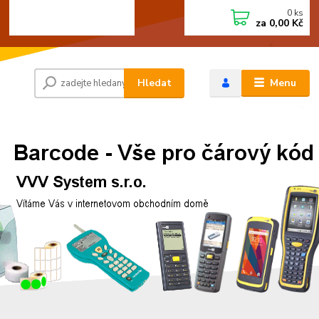
0
ks
+420 472744350
CZK
za
0,00 Kč
Po - Pá 8:00 - 15:00
Hledat
Menu