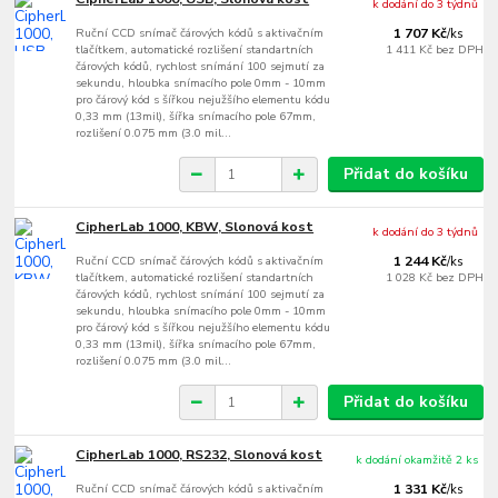
k dodání do 3 týdnů
Ruční CCD snímač čárových kódů s aktivačním
1 707 Kč
/
ks
tlačítkem, automatické rozlišení standartních
1 411 Kč
bez DPH
čárových kódů, rychlost snímání 100 sejmutí za
sekundu, hloubka snímacího pole 0mm - 10mm
pro čárový kód s šířkou nejužšího elementu kódu
0,33 mm (13mil), šířka snímacího pole 67mm,
rozlišení 0.075 mm (3.0 mil...
Přidat do košíku
CipherLab 1000, KBW, Slonová kost
k dodání do 3 týdnů
Ruční CCD snímač čárových kódů s aktivačním
1 244 Kč
/
ks
tlačítkem, automatické rozlišení standartních
1 028 Kč
bez DPH
čárových kódů, rychlost snímání 100 sejmutí za
sekundu, hloubka snímacího pole 0mm - 10mm
pro čárový kód s šířkou nejužšího elementu kódu
0,33 mm (13mil), šířka snímacího pole 67mm,
rozlišení 0.075 mm (3.0 mil...
Přidat do košíku
CipherLab 1000, RS232, Slonová kost
k dodání okamžitě 2 ks
Ruční CCD snímač čárových kódů s aktivačním
1 331 Kč
/
ks