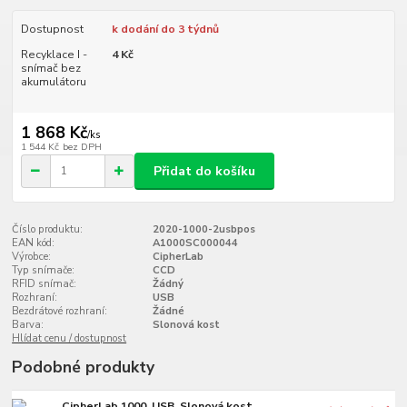
Dostupnost
k dodání do 3 týdnů
Recyklace I -
4 Kč
snímač bez
akumulátoru
1 868 Kč
/
ks
1 544 Kč
bez DPH
Přidat do košíku
Číslo produktu:
2020-1000-2usbpos
EAN kód:
A1000SC000044
Výrobce:
CipherLab
Typ snímače:
CCD
RFID snímač:
Žádný
Rozhraní:
USB
Bezdrátové rozhraní:
Žádné
Barva:
Slonová kost
Hlídat cenu / dostupnost
Podobné produkty
CipherLab 1000, USB, Slonová kost