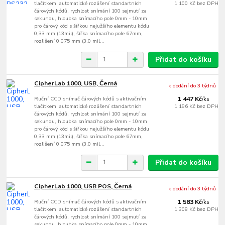
tlačítkem, automatické rozlišení standartních
1 100 Kč
bez DPH
čárových kódů, rychlost snímání 100 sejmutí za
sekundu, hloubka snímacího pole 0mm - 10mm
pro čárový kód s šířkou nejužšího elementu kódu
0,33 mm (13mil), šířka snímacího pole 67mm,
rozlišení 0.075 mm (3.0 mil...
Přidat do košíku
CipherLab 1000, USB, Černá
k dodání do 3 týdnů
Ruční CCD snímač čárových kódů s aktivačním
1 447 Kč
/
ks
tlačítkem, automatické rozlišení standartních
1 196 Kč
bez DPH
čárových kódů, rychlost snímání 100 sejmutí za
sekundu, hloubka snímacího pole 0mm - 10mm
pro čárový kód s šířkou nejužšího elementu kódu
0,33 mm (13mil), šířka snímacího pole 67mm,
rozlišení 0.075 mm (3.0 mil...
Přidat do košíku
CipherLab 1000, USB POS, Černá
k dodání do 3 týdnů
Ruční CCD snímač čárových kódů s aktivačním
1 583 Kč
/
ks
tlačítkem, automatické rozlišení standartních
1 308 Kč
bez DPH
čárových kódů, rychlost snímání 100 sejmutí za
sekundu, hloubka snímacího pole 0mm - 10mm