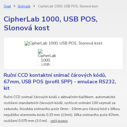
Úvod
Snímače
CipherLab 1000, USB POS, Slonová kost
CipherLab 1000, USB POS,
Slonová kost
Ruční CCD kontaktní snímač čárových kódů,
67mm, USB POS (profil SPP) - emulace RS232,
kit
Ruční CCD snímač čárových kódů s aktivačním tlačítkem, automatické
rozlišení standartních čárových kódů, rychlost snímání 100 sejmutí za
sekundu, hloubka snímacího pole 0mm - 10mm pro čárový kód s šířkou
nejužšího elementu kódu 0,33 mm (13mil), šířka snímacího pole 67mm,
rozlišení 0.075 mm (3.0 mil...
celý popis