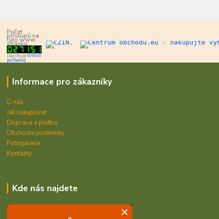
Počet
přístupů na
tuto www
stránku:
(zajišťuje
WWW
počítadlo)
Informace pro zákazníky
O nás
Jak nakupovat
Doprava a platba
Obchodní podmínky
Fotogalerie
Kontakty
Kde nás najdete