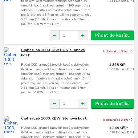
tlačítkem, automatické rozlišení standartních
1 411 Kč
bez DPH
čárových kódů, rychlost snímání 100 sejmutí za
sekundu, hloubka snímacího pole 0mm - 10mm
pro čárový kód s šířkou nejužšího elementu kódu
0,33 mm (13mil), šířka snímacího pole 67mm,
rozlišení 0.075 mm (3.0 mil...
Přidat do košíku
CipherLab 1000, USB POS, Slonová
k dodání do 3 týdnů
kost
Ruční CCD snímač čárových kódů s aktivačním
1 868 Kč
/
ks
tlačítkem, automatické rozlišení standartních
1 544 Kč
bez DPH
čárových kódů, rychlost snímání 100 sejmutí za
sekundu, hloubka snímacího pole 0mm - 10mm
pro čárový kód s šířkou nejužšího elementu kódu
0,33 mm (13mil), šířka snímacího pole 67mm,
rozlišení 0.075 mm (3.0 mil...
Přidat do košíku
CipherLab 1000, KBW, Slonová kost
k dodání do 3 týdnů
Ruční CCD snímač čárových kódů s aktivačním
1 244 Kč
/
ks
tlačítkem, automatické rozlišení standartních
1 028 Kč
bez DPH
čárových kódů, rychlost snímání 100 sejmutí za