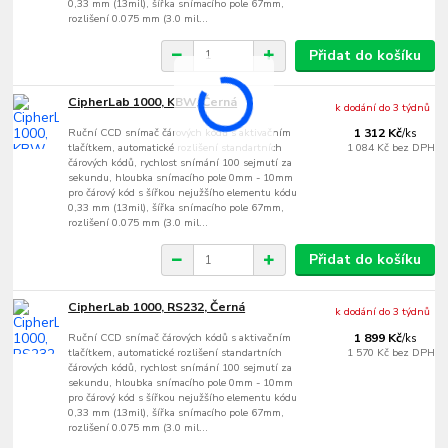
0,33 mm (13mil), šířka snímacího pole 67mm,
rozlišení 0.075 mm (3.0 mil...
Přidat do košíku
CipherLab 1000, KBW, Černá
k dodání do 3 týdnů
Ruční CCD snímač čárových kódů s aktivačním
1 312 Kč
/
ks
tlačítkem, automatické rozlišení standartních
1 084 Kč
bez DPH
čárových kódů, rychlost snímání 100 sejmutí za
sekundu, hloubka snímacího pole 0mm - 10mm
pro čárový kód s šířkou nejužšího elementu kódu
0,33 mm (13mil), šířka snímacího pole 67mm,
rozlišení 0.075 mm (3.0 mil...
Přidat do košíku
CipherLab 1000, RS232, Černá
k dodání do 3 týdnů
Ruční CCD snímač čárových kódů s aktivačním
1 899 Kč
/
ks
tlačítkem, automatické rozlišení standartních
1 570 Kč
bez DPH
čárových kódů, rychlost snímání 100 sejmutí za
sekundu, hloubka snímacího pole 0mm - 10mm
pro čárový kód s šířkou nejužšího elementu kódu
0,33 mm (13mil), šířka snímacího pole 67mm,
rozlišení 0.075 mm (3.0 mil...