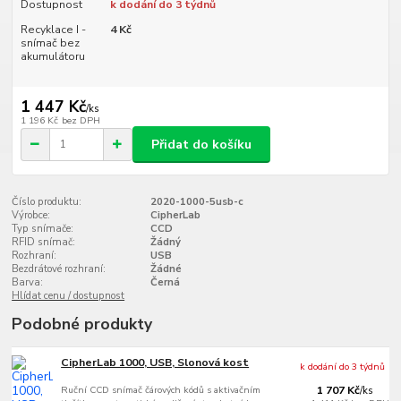
Dostupnost
k dodání do 3 týdnů
Recyklace I -
4 Kč
snímač bez
akumulátoru
1 447 Kč
/
ks
1 196 Kč
bez DPH
Přidat do košíku
Číslo produktu:
2020-1000-5usb-c
Výrobce:
CipherLab
Typ snímače:
CCD
RFID snímač:
Žádný
Rozhraní:
USB
Bezdrátové rozhraní:
Žádné
Barva:
Černá
Hlídat cenu / dostupnost
Podobné produkty
CipherLab 1000, USB, Slonová kost
k dodání do 3 týdnů
Ruční CCD snímač čárových kódů s aktivačním
1 707 Kč
/
ks