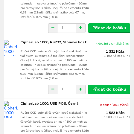
sekundu, hloubka snímacího pole 0mm - 10mm
pro čárový kód s šířkou nejužšího elementu kódu
0,33 mm (13mil), šířka snímacího pole 67mm,
rozlišení 0.075 mm (3.0 mil...
Přidat do košíku
CipherLab 1000, RS232, Slonová kost
k dodání okamžitě 2 ks
Ruční CCD snímač čárových kódů s aktivačním
1 331 Kč
/
ks
tlačítkem, automatické rozlišení standartních
1 100 Kč
bez DPH
čárových kódů, rychlost snímání 100 sejmutí za
sekundu, hloubka snímacího pole 0mm - 10mm
pro čárový kód s šířkou nejužšího elementu kódu
0,33 mm (13mil), šířka snímacího pole 67mm,
rozlišení 0.075 mm (3.0 mil...
Přidat do košíku
CipherLab 1000, USB POS, Černá
k dodání do 3 týdnů
Ruční CCD snímač čárových kódů s aktivačním
1 583 Kč
/
ks
tlačítkem, automatické rozlišení standartních
1 308 Kč
bez DPH
čárových kódů, rychlost snímání 100 sejmutí za
sekundu, hloubka snímacího pole 0mm - 10mm
pro čárový kód s šířkou nejužšího elementu kódu