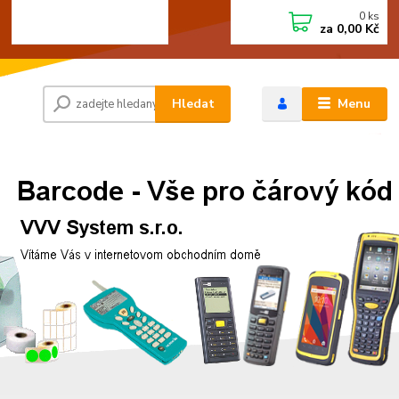
0
ks
+420 472744350
CZK
za
0,00 Kč
Po - Pá 8:00 - 15:00
Hledat
Menu