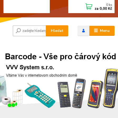
0
ks
+420 472744350
CZK
za
0,00 Kč
Po - Pá 8:00 - 15:00
Hledat
Menu