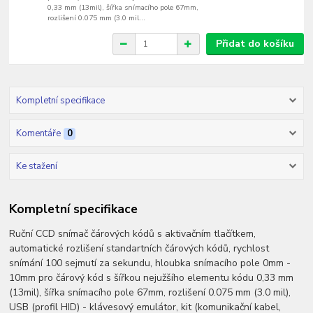
0,33 mm (13mil), šířka snímacího pole 67mm,
rozlišení 0.075 mm (3.0 mil...
Přidat do košíku
Kompletní specifikace
Komentáře
0
Ke stažení
Kompletní specifikace
Ruční CCD snímač čárových kódů s aktivačním tlačítkem,
automatické rozlišení standartních čárových kódů, rychlost
snímání 100 sejmutí za sekundu, hloubka snímacího pole 0mm -
10mm pro čárový kód s šířkou nejužšího elementu kódu 0,33 mm
(13mil), šířka snímacího pole 67mm, rozlišení 0.075 mm (3.0 mil),
USB (profil HID) - klávesový emulátor, kit (komunikační kabel,