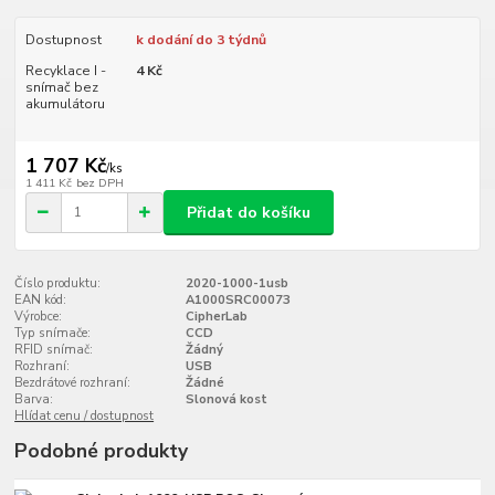
Dostupnost
k dodání do 3 týdnů
Recyklace I -
4 Kč
snímač bez
akumulátoru
1 707 Kč
/
ks
1 411 Kč
bez DPH
Přidat do košíku
Číslo produktu:
2020-1000-1usb
EAN kód:
A1000SRC00073
Výrobce:
CipherLab
Typ snímače:
CCD
RFID snímač:
Žádný
Rozhraní:
USB
Bezdrátové rozhraní:
Žádné
Barva:
Slonová kost
Hlídat cenu / dostupnost
Podobné produkty