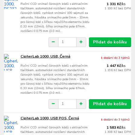
Ruční CCD snímač čárových kódů s aktivačním
1 331 Kč
/
ks
tlačítkem, automatické rozlišení standartních
1 100 Kč
bez DPH
čárových kódů, rychlost snímání 100 sejmutí za
sekundu, hloubka snímacího pole 0mm - 10mm
pro čárový kód s šířkou nejužšího elementu kódu
0,33 mm (13mil), šířka snímacího pole 67mm,
rozlišení 0.075 mm (3.0 mil...
Přidat do košíku
CipherLab 1000, USB, Černá
k dodání do 3 týdnů
Ruční CCD snímač čárových kódů s aktivačním
1 447 Kč
/
ks
tlačítkem, automatické rozlišení standartních
1 196 Kč
bez DPH
čárových kódů, rychlost snímání 100 sejmutí za
sekundu, hloubka snímacího pole 0mm - 10mm
pro čárový kód s šířkou nejužšího elementu kódu
0,33 mm (13mil), šířka snímacího pole 67mm,
rozlišení 0.075 mm (3.0 mil...
Přidat do košíku
CipherLab 1000, USB POS, Černá
k dodání do 3 týdnů
Ruční CCD snímač čárových kódů s aktivačním
1 583 Kč
/
ks
tlačítkem, automatické rozlišení standartních
1 308 Kč
bez DPH