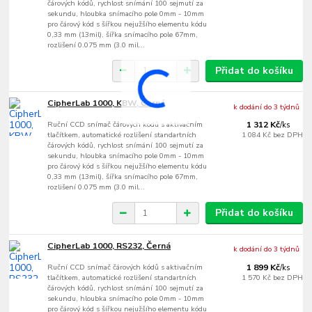
čárových kódů, rychlost snímání 100 sejmutí za
sekundu, hloubka snímacího pole 0mm - 10mm
pro čárový kód s šířkou nejužšího elementu kódu
0,33 mm (13mil), šířka snímacího pole 67mm,
rozlišení 0.075 mm (3.0 mil...
Přidat do košíku
CipherLab 1000, KBW, Černá
k dodání do 3 týdnů
Ruční CCD snímač čárových kódů s aktivačním
1 312 Kč
/
ks
tlačítkem, automatické rozlišení standartních
1 084 Kč
bez DPH
čárových kódů, rychlost snímání 100 sejmutí za
sekundu, hloubka snímacího pole 0mm - 10mm
pro čárový kód s šířkou nejužšího elementu kódu
0,33 mm (13mil), šířka snímacího pole 67mm,
rozlišení 0.075 mm (3.0 mil...
Přidat do košíku
CipherLab 1000, RS232, Černá
k dodání do 3 týdnů
Ruční CCD snímač čárových kódů s aktivačním
1 899 Kč
/
ks
tlačítkem, automatické rozlišení standartních
1 570 Kč
bez DPH
čárových kódů, rychlost snímání 100 sejmutí za
sekundu, hloubka snímacího pole 0mm - 10mm
pro čárový kód s šířkou nejužšího elementu kódu