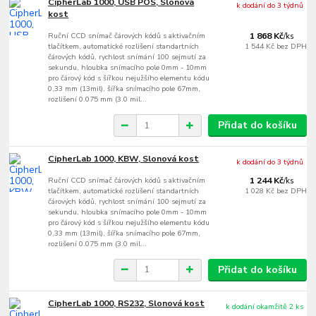
CipherLab 1000, USB POS, Slonová
k dodání do 3 týdnů
kost
Ruční CCD snímač čárových kódů s aktivačním
1 868 Kč
/
ks
tlačítkem, automatické rozlišení standartních
1 544 Kč
bez DPH
čárových kódů, rychlost snímání 100 sejmutí za
sekundu, hloubka snímacího pole 0mm - 10mm
pro čárový kód s šířkou nejužšího elementu kódu
0,33 mm (13mil), šířka snímacího pole 67mm,
rozlišení 0.075 mm (3.0 mil...
Přidat do košíku
CipherLab 1000, KBW, Slonová kost
k dodání do 3 týdnů
Ruční CCD snímač čárových kódů s aktivačním
1 244 Kč
/
ks
tlačítkem, automatické rozlišení standartních
1 028 Kč
bez DPH
čárových kódů, rychlost snímání 100 sejmutí za
sekundu, hloubka snímacího pole 0mm - 10mm
pro čárový kód s šířkou nejužšího elementu kódu
0,33 mm (13mil), šířka snímacího pole 67mm,
rozlišení 0.075 mm (3.0 mil...
Přidat do košíku
CipherLab 1000, RS232, Slonová kost
k dodání okamžitě 2 ks