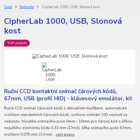
Úvod
Snímače
CipherLab 1000, USB, Slonová kost
CipherLab 1000, USB, Slonová
kost
TOP produkt
Ruční CCD kontaktní snímač čárových kódů,
67mm, USB (profil HID) - klávesový emulátor, kit
Ruční CCD snímač čárových kódů s aktivačním tlačítkem, automatické
rozlišení standartních čárových kódů, rychlost snímání 100 sejmutí za
sekundu, hloubka snímacího pole 0mm - 10mm pro čárový kód s šířkou
nejužšího elementu kódu 0,33 mm (13mil), šířka snímacího pole 67mm,
rozlišení 0.075 mm (3.0 mil...
celý popis