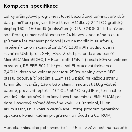
Kompletní specifikace
Lehký průmyslový programovatelný bezdrátový terminál pro sběr
dat, paměť pro program 8 Mb Flash, 9 řádkový 2.1" LCD grafický
displej 160 x 160 bodů (podsvětlený), CPU CMOS 32-bit s nízkou
spotřebou, numerická klávesnice 24 kláves z odolného plastu
(písmena lze zadávat podobně jako na mobilním telefonu),
napájení - Li-ion akumulátor 3,7V/ 1200 mAh, podporovaná
rozhraní USB (profil SPP), RS232, slot pro přídavnou paměť
MicroSD/ MicroSDHC, RF BlueTooth třídy 2 (dosah 50m ve volném
prostoru), RF IEEE-802.11b/g/n a Wi-Fi, pracovní frekvence
2,4GHz, dosah ve volném prostoru 250m, odolný kryt z ABS
plastu odolávající pádům z 1,2m (až 5 pádů na každou stranu
terminálu), rozměry 136 x 58 x 25mm, hmotnost 150g včetně
baterie, provozní teplota -10° C až 55° C, krytí IP54, terminál je
vhodný i do náročných průmyslových podmínek, 8Mb SRAM pro
data, Laserový snímač čárového kódu, kit (terminál, Li-ion
akumulátor, USB komunikační kabel, zdroj, program generátor
aplikací s komunikačním programem a návod na CD-ROM)
Hloubka snímacího pole snímače 1 - 45 cm v závislosti na hustotě