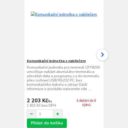
Komunikační jednotka s nabíječem
Komunikační
Komunikační jednotka pro terminál CPT8200
Komunikační
umožňuje nabíjet akumulátor terminálu a
se zabudov
přenášet data a progrnamy z a do terminálu
nabíjet akum
přes rozhraní USB/ RS232 PC, bez
a progrnamy 
komunikačního kabelu a zdroje Další
linkách, Mod
informace o produktu naleznete zde ....
informace o 
2 203 Kč
2 885 Kč
k dodání do 6
/
ks
týdnů
1 821 Kč
bez DPH
2 384 Kč
bez
Přidat do košíku
Přidat d