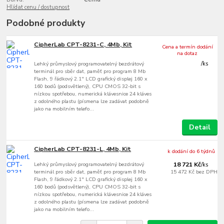
Hlídat cenu / dostupnost
Podobné produkty
CipherLab CPT-8231-C, 4Mb, Kit
Cena a termín dodání
na dotaz
Lehký průmyslový programovatelný bezdrátový
/
ks
terminál pro sběr dat, paměť pro program 8 Mb
Flash, 9 řádkový 2.1" LCD grafický displej 160 x
160 bodů (podsvětlený), CPU CMOS 32-bit s
nízkou spotřebou, numerická klávesnice 24 kláves
z odolného plastu (písmena lze zadávat podobně
jako na mobilním telefo...
Detail
CipherLab CPT-8231-L, 4Mb, Kit
k dodání do 6 týdnů
Lehký průmyslový programovatelný bezdrátový
18 721 Kč
/
ks
terminál pro sběr dat, paměť pro program 8 Mb
15 472 Kč
bez DPH
Flash, 9 řádkový 2.1" LCD grafický displej 160 x
160 bodů (podsvětlený), CPU CMOS 32-bit s
nízkou spotřebou, numerická klávesnice 24 kláves
z odolného plastu (písmena lze zadávat podobně
jako na mobilním telefo...