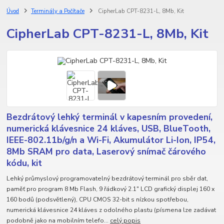
Úvod
Terminály a Počítače
CipherLab CPT-8231-L, 8Mb, Kit
CipherLab CPT-8231-L, 8Mb, Kit
Bezdrátový lehký terminál v kapesním provedení,
numerická klávesnice 24 kláves, USB, BlueTooth,
IEEE-802.11b/g/n a Wi-Fi, Akumulátor Li-Ion, IP54,
8Mb SRAM pro data, Laserový snímač čárového
kódu, kit
Lehký průmyslový programovatelný bezdrátový terminál pro sběr dat,
paměť pro program 8 Mb Flash, 9 řádkový 2.1" LCD grafický displej 160 x
160 bodů (podsvětlený), CPU CMOS 32-bit s nízkou spotřebou,
numerická klávesnice 24 kláves z odolného plastu (písmena lze zadávat
podobně jako na mobilním telefo...
celý popis