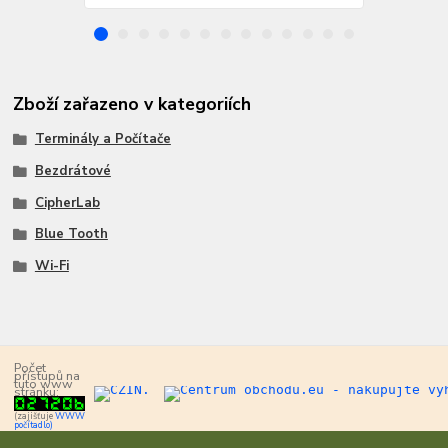
Zboží zařazeno v kategoriích
Terminály a Počítače
Bezdrátové
CipherLab
Blue Tooth
Wi-Fi
Počet
přístupů na
tuto www
stránku:
(zajišťuje
WWW
počítadlo)