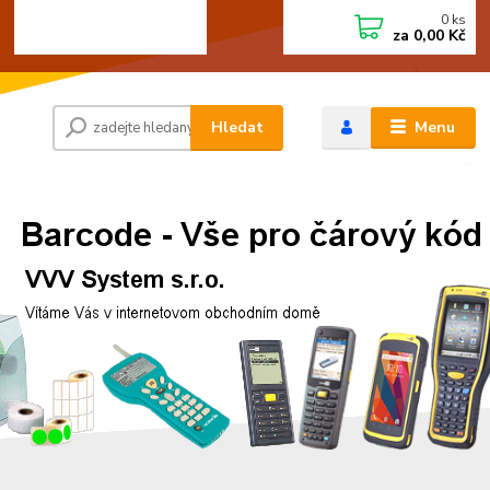
0
ks
+420 472744350
CZK
za
0,00 Kč
Po - Pá 8:00 - 15:00
Hledat
Menu