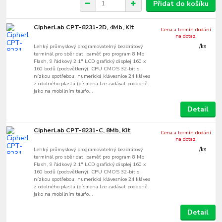
Přidat do košíku
CipherLab CPT-8231-2D, 4Mb, Kit
Cena a termín dodání
na dotaz
Lehký průmyslový programovatelný bezdrátový
/
ks
terminál pro sběr dat, paměť pro program 8 Mb
Flash, 9 řádkový 2.1" LCD grafický displej 160 x
160 bodů (podsvětlený), CPU CMOS 32-bit s
nízkou spotřebou, numerická klávesnice 24 kláves
z odolného plastu (písmena lze zadávat podobně
jako na mobilním telefo...
Detail
CipherLab CPT-8231-C, 8Mb, Kit
Cena a termín dodání
na dotaz
Lehký průmyslový programovatelný bezdrátový
/
ks
terminál pro sběr dat, paměť pro program 8 Mb
Flash, 9 řádkový 2.1" LCD grafický displej 160 x
160 bodů (podsvětlený), CPU CMOS 32-bit s
nízkou spotřebou, numerická klávesnice 24 kláves
z odolného plastu (písmena lze zadávat podobně
jako na mobilním telefo...
Detail