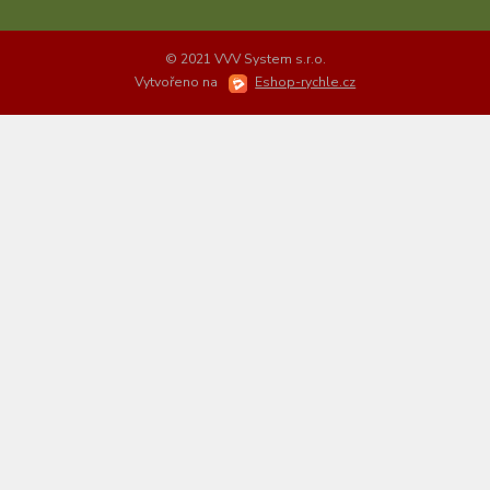
© 2021 VVV System s.r.o.
Vytvořeno na
Eshop-rychle.cz