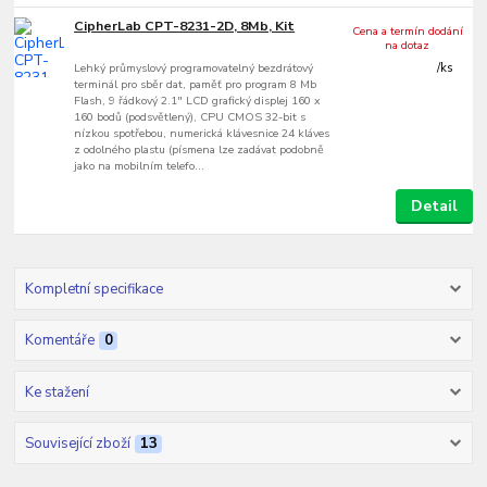
CipherLab CPT-8231-2D, 8Mb, Kit
Cena a termín dodání
na dotaz
Lehký průmyslový programovatelný bezdrátový
/
ks
terminál pro sběr dat, paměť pro program 8 Mb
Flash, 9 řádkový 2.1" LCD grafický displej 160 x
160 bodů (podsvětlený), CPU CMOS 32-bit s
nízkou spotřebou, numerická klávesnice 24 kláves
z odolného plastu (písmena lze zadávat podobně
jako na mobilním telefo...
Detail
Kompletní specifikace
Komentáře
0
Ke stažení
Související zboží
13