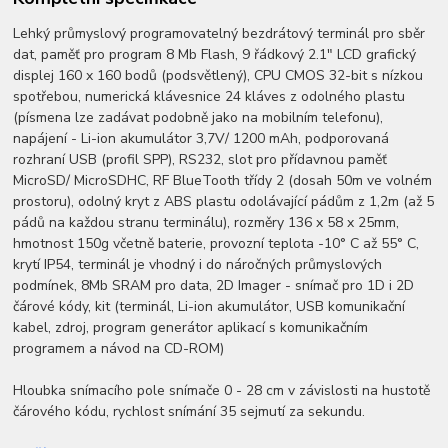
Lehký průmyslový programovatelný bezdrátový terminál pro sběr
dat, paměť pro program 8 Mb Flash, 9 řádkový 2.1" LCD grafický
displej 160 x 160 bodů (podsvětlený), CPU CMOS 32-bit s nízkou
spotřebou, numerická klávesnice 24 kláves z odolného plastu
(písmena lze zadávat podobně jako na mobilním telefonu),
napájení - Li-ion akumulátor 3,7V/ 1200 mAh, podporovaná
rozhraní USB (profil SPP), RS232, slot pro přídavnou paměť
MicroSD/ MicroSDHC, RF BlueTooth třídy 2 (dosah 50m ve volném
prostoru), odolný kryt z ABS plastu odolávající pádům z 1,2m (až 5
pádů na každou stranu terminálu), rozměry 136 x 58 x 25mm,
hmotnost 150g včetně baterie, provozní teplota -10° C až 55° C,
krytí IP54, terminál je vhodný i do náročných průmyslových
podmínek, 8Mb SRAM pro data, 2D Imager - snímač pro 1D i 2D
čárové kódy, kit (terminál, Li-ion akumulátor, USB komunikační
kabel, zdroj, program generátor aplikací s komunikačním
programem a návod na CD-ROM)
Hloubka snímacího pole snímače 0 - 28 cm v závislosti na hustotě
čárového kódu, rychlost snímání 35 sejmutí za sekundu.