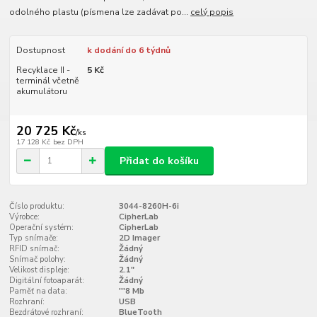
odolného plastu (písmena lze zadávat po...
celý popis
Dostupnost
k dodání do 6 týdnů
Recyklace II -
5 Kč
terminál včetně
akumulátoru
20 725 Kč
/
ks
17 128 Kč
bez DPH
Přidat do košíku
Číslo produktu:
3044-8260H-6i
Výrobce:
CipherLab
Operační systém:
CipherLab
Typ snímače:
2D Imager
RFID snímač:
Žádný
Snímač polohy:
Žádný
Velikost displeje:
2.1"
Digitální fotoaparát:
Žádný
Paměť na data:
'''8 Mb
Rozhraní:
USB
Bezdrátové rozhraní:
BlueTooth