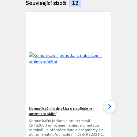
Související zboží
12
Komunikační jednotka s nabíječem -
Komunikační
antimikrobiální
nabíječem - 
Komunikační jednotka pro terminál
Komunikační 
CPT8200H umožňuje nabíjet akumulátor
CPT8200H um
terminálu a přenášet data a progrnamy z a
terminálu a 
do terminálu přes rozhraní USB/ RS232 PC,
do terminálu