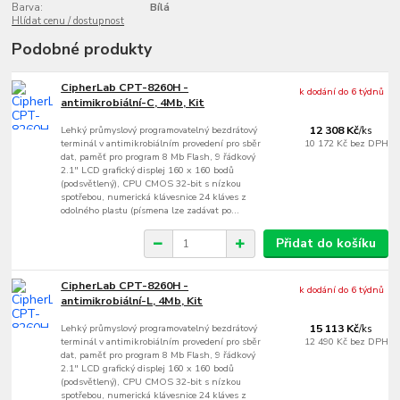
Barva:
Bílá
Hlídat cenu / dostupnost
Podobné produkty
CipherLab CPT-8260H -
k dodání do 6 týdnů
antimikrobiální-C, 4Mb, Kit
Lehký průmyslový programovatelný bezdrátový
12 308 Kč
/
ks
terminál v antimikrobiálním provedení pro sběr
10 172 Kč
bez DPH
dat, paměť pro program 8 Mb Flash, 9 řádkový
2.1" LCD grafický displej 160 x 160 bodů
(podsvětlený), CPU CMOS 32-bit s nízkou
spotřebou, numerická klávesnice 24 kláves z
odolného plastu (písmena lze zadávat po...
Přidat do košíku
CipherLab CPT-8260H -
k dodání do 6 týdnů
antimikrobiální-L, 4Mb, Kit
Lehký průmyslový programovatelný bezdrátový
15 113 Kč
/
ks
terminál v antimikrobiálním provedení pro sběr
12 490 Kč
bez DPH
dat, paměť pro program 8 Mb Flash, 9 řádkový
2.1" LCD grafický displej 160 x 160 bodů
(podsvětlený), CPU CMOS 32-bit s nízkou
spotřebou, numerická klávesnice 24 kláves z