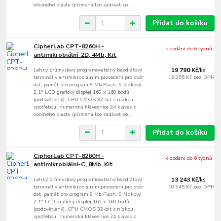
odolného plastu (písmena lze zadávat po...
Přidat do košíku
CipherLab CPT-8260H -
k dodání do 6 týdnů
antimikrobiální-2D, 4Mb, Kit
Lehký průmyslový programovatelný bezdrátový
19 790 Kč
/
ks
terminál v antimikrobiálním provedení pro sběr
16 355 Kč
bez DPH
dat, paměť pro program 8 Mb Flash, 9 řádkový
2.1" LCD grafický displej 160 x 160 bodů
(podsvětlený), CPU CMOS 32-bit s nízkou
spotřebou, numerická klávesnice 24 kláves z
odolného plastu (písmena lze zadávat po...
Přidat do košíku
CipherLab CPT-8260H -
k dodání do 6 týdnů
antimikrobiální-C, 8Mb, Kit
Lehký průmyslový programovatelný bezdrátový
13 243 Kč
/
ks
terminál v antimikrobiálním provedení pro sběr
10 945 Kč
bez DPH
dat, paměť pro program 8 Mb Flash, 9 řádkový
2.1" LCD grafický displej 160 x 160 bodů
(podsvětlený), CPU CMOS 32-bit s nízkou
spotřebou, numerická klávesnice 24 kláves z