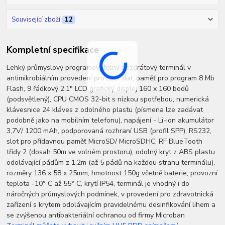
Související zboží
12
Kompletní specifikace
Lehký průmyslový programovatelný bezdrátový terminál v
antimikrobiálním provedení pro sběr dat, paměť pro program 8 Mb
Flash, 9 řádkový 2.1" LCD grafický displej 160 x 160 bodů
(podsvětlený), CPU CMOS 32-bit s nízkou spotřebou, numerická
klávesnice 24 kláves z odolného plastu (písmena lze zadávat
podobně jako na mobilním telefonu), napájení - Li-ion akumulátor
3,7V/ 1200 mAh, podporovaná rozhraní USB (profil SPP), RS232,
slot pro přídavnou paměť MicroSD/ MicroSDHC, RF BlueTooth
třídy 2 (dosah 50m ve volném prostoru), odolný kryt z ABS plastu
odolávající pádům z 1,2m (až 5 pádů na každou stranu terminálu),
rozměry 136 x 58 x 25mm, hmotnost 150g včetně baterie, provozní
teplota -10° C až 55° C, krytí IP54, terminál je vhodný i do
náročných průmyslových podmínek, v provedení pro zdravotnická
zařízení s krytem odolávajícím pravidelnému desinfikování lihem a
se zvýšenou antibakteriální ochranou od firmy Microban