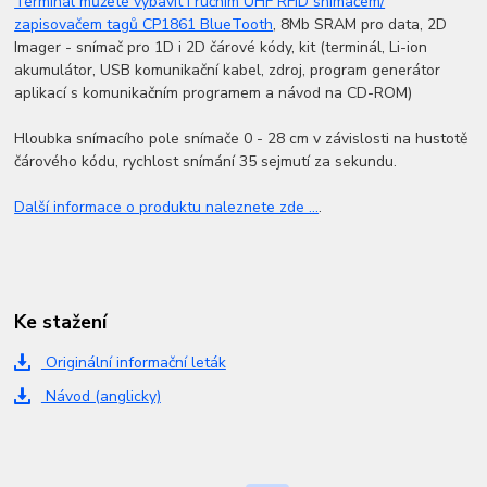
Terminál můžete vybavit i ručním UHF RFID snímačem/
zapisovačem tagů CP1861 BlueTooth
, 8Mb SRAM pro data, 2D
Imager - snímač pro 1D i 2D čárové kódy, kit (terminál, Li-ion
akumulátor, USB komunikační kabel, zdroj, program generátor
aplikací s komunikačním programem a návod na CD-ROM)
Hloubka snímacího pole snímače 0 - 28 cm v závislosti na hustotě
čárového kódu, rychlost snímání 35 sejmutí za sekundu.
Další informace o produktu naleznete zde ...
.
Ke stažení
Originální informační leták
Návod (anglicky)