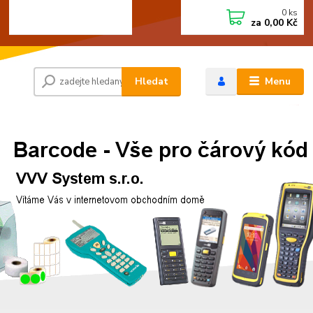
0
ks
+420 472744350
CZK
za
0,00 Kč
Po - Pá 8:00 - 15:00
Hledat
Menu