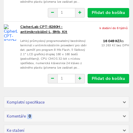
odolného plastu (písmena lze zadávat po...
Přidat do košíku
CipherLab CPT-8260H -
k dodání do 6 týdnů
antimikrobiální-L, 8Mb, Kit
Lehký průmyslový programovatelný bezdrátový
16 049 Kč
/
ks
terminál v antimikrobiálním provedení pro sběr
13 263 Kč
bez DPH
dat, paměť pro program 8 Mb Flash, 9 řádkový
2.1" LCD grafický displej 160 x 160 bodů
(podsvětlený), CPU CMOS 32-bit s nízkou
spotřebou, numerická klávesnice 24 kláves z
odolného plastu (písmena lze zadávat po...
Přidat do košíku
Kompletní specifikace
Komentáře
0
Ke stažení