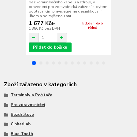
bez komunikačního kabelu a zdroje, v
Ethernet, be
provedení pro zdravotnická zařízení s krytem
zdravotnická
odolávajícím pravidelnému desinfikování
pravidelnému
lihem a se zvýšenou ant...
zvýšenou anti
1 677 Kč
3 548 Kč
k dodání do 6
/
ks
týdnů
1 386 Kč
bez DPH
2 932 Kč
bez
Přidat do košíku
Přidat d
Zboží zařazeno v kategoriích
Terminály a Počítače
Pro zdravotnictví
Bezdrátové
CipherLab
Blue Tooth