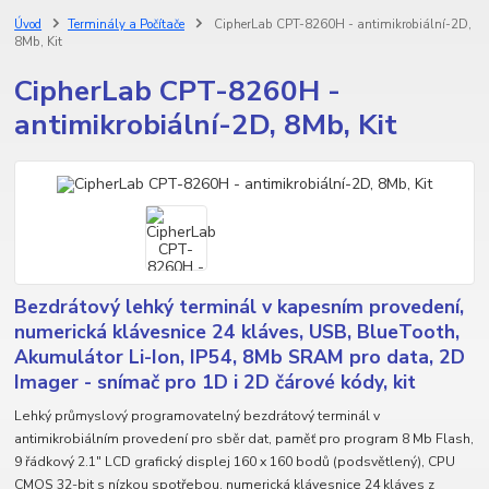
Úvod
Terminály a Počítače
CipherLab CPT-8260H - antimikrobiální-2D,
8Mb, Kit
CipherLab CPT-8260H -
antimikrobiální-2D, 8Mb, Kit
Bezdrátový lehký terminál v kapesním provedení,
numerická klávesnice 24 kláves, USB, BlueTooth,
Akumulátor Li-Ion, IP54, 8Mb SRAM pro data, 2D
Imager - snímač pro 1D i 2D čárové kódy, kit
Lehký průmyslový programovatelný bezdrátový terminál v
antimikrobiálním provedení pro sběr dat, paměť pro program 8 Mb Flash,
9 řádkový 2.1" LCD grafický displej 160 x 160 bodů (podsvětlený), CPU
CMOS 32-bit s nízkou spotřebou, numerická klávesnice 24 kláves z