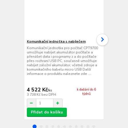
Komunikační jednotka s nabíječem
Ethernetová
jednotka s 
Komunikační jednotka pro počítač CPT9700
umožňuje nabíjet akumulátor počítače a
Ethernetová
přenášet data i progrnamy z a do počítače
jednotka pr
přes rozhraní USB PC, současně umožňuje
nabíjet akumu
nabíjet záložní akumulátor, včetně zdroje a
přenášet dat
komunikačního kabelu micro USB Další
přes rozhran
informace o produktu naleznete zde ....
zroje Další 
zde ....
4 522 Kč
11 939 
k dodání do 6
/
ks
týdnů
3 738 Kč
bez DPH
9 867 Kč
bez
Přidat do košíku
Přidat d