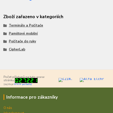
Zboží zařazeno v kategoriích
Terminály a Počítače
Paměťové mobilní
Počítače do ruky
CipherLab
Počet přístupů na tuto www
stránku:
(zajišťuje
WWW počítadlo)
Informace pro zákazníky
O nás