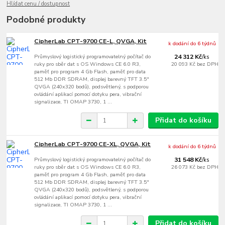
Hlídat cenu / dostupnost
Podobné produkty
CipherLab CPT-9700 CE-L, QVGA, Kit
k dodání do 6 týdnů
Průmyslový logistický programovatelný počítač do
24 312 Kč
/
ks
ruky pro sběr dat s OS Windows CE 6.0 R3,
20 093 Kč
bez DPH
paměť pro program 4 Gb Flash, paměť pro data
512 Mb DDR SDRAM, displej barevný TFT 3.5"
QVGA (240x320 bodů), podsvětlený, s podporou
ovládání aplikací pomocí dotyku pera, vibrační
signalizace, TI OMAP 3730, 1 ...
Přidat do košíku
CipherLab CPT-9700 CE-XL, QVGA, Kit
k dodání do 6 týdnů
Průmyslový logistický programovatelný počítač do
31 548 Kč
/
ks
ruky pro sběr dat s OS Windows CE 6.0 R3,
26 073 Kč
bez DPH
paměť pro program 4 Gb Flash, paměť pro data
512 Mb DDR SDRAM, displej barevný TFT 3.5"
QVGA (240x320 bodů), podsvětlený, s podporou
ovládání aplikací pomocí dotyku pera, vibrační
signalizace, TI OMAP 3730, 1 ...
Přidat do košíku