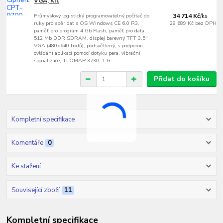
VGA, Kit
Průmyslový logistický programovatelný počítač do
34 714 Kč
/
ks
ruky pro sběr dat s OS Windows CE 6.0 R3,
28 689 Kč
bez DPH
paměť pro program 4 Gb Flash, paměť pro data
512 Mb DDR SDRAM, displej barevný TFT 3.5"
VGA (480x640 bodů), podsvětlený, s podporou
ovládání aplikací pomocí dotyku pera, vibrační
signalizace, TI OMAP 3730, 1 G...
Přidat do košíku
Kompletní specifikace
Komentáře
0
Ke stažení
Související zboží
11
Kompletní specifikace