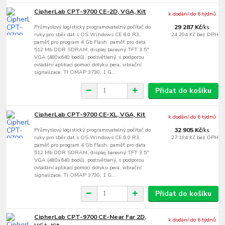
CipherLab CPT-9700 CE-2D, VGA, Kit
k dodání do 6 týdnů
Průmyslový logistický programovatelný počítač do
29 287 Kč
/
ks
ruky pro sběr dat s OS Windows CE 6.0 R3,
24 204 Kč
bez DPH
paměť pro program 4 Gb Flash, paměť pro data
512 Mb DDR SDRAM, displej barevný TFT 3.5"
VGA (480x640 bodů), podsvětlený, s podporou
ovládání aplikací pomocí dotyku pera, vibrační
signalizace, TI OMAP 3730, 1 G...
Přidat do košíku
CipherLab CPT-9700 CE-XL, VGA, Kit
k dodání do 6 týdnů
Průmyslový logistický programovatelný počítač do
32 905 Kč
/
ks
ruky pro sběr dat s OS Windows CE 6.0 R3,
27 194 Kč
bez DPH
paměť pro program 4 Gb Flash, paměť pro data
512 Mb DDR SDRAM, displej barevný TFT 3.5"
VGA (480x640 bodů), podsvětlený, s podporou
ovládání aplikací pomocí dotyku pera, vibrační
signalizace, TI OMAP 3730, 1 G...
Přidat do košíku
CipherLab CPT-9700 CE-Near Far 2D,
k dodání do 6 týdnů