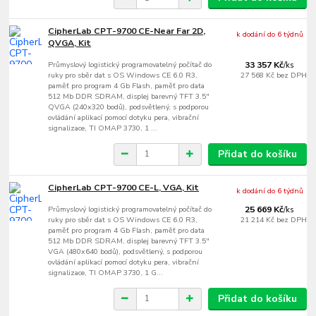
CipherLab CPT-9700 CE-Near Far 2D,
k dodání do 6 týdnů
QVGA, Kit
Průmyslový logistický programovatelný počítač do
33 357 Kč
/
ks
ruky pro sběr dat s OS Windows CE 6.0 R3,
27 568 Kč
bez DPH
paměť pro program 4 Gb Flash, paměť pro data
512 Mb DDR SDRAM, displej barevný TFT 3.5"
QVGA (240x320 bodů), podsvětlený, s podporou
ovládání aplikací pomocí dotyku pera, vibrační
signalizace, TI OMAP 3730, 1 ...
Přidat do košíku
CipherLab CPT-9700 CE-L, VGA, Kit
k dodání do 6 týdnů
Průmyslový logistický programovatelný počítač do
25 669 Kč
/
ks
ruky pro sběr dat s OS Windows CE 6.0 R3,
21 214 Kč
bez DPH
paměť pro program 4 Gb Flash, paměť pro data
512 Mb DDR SDRAM, displej barevný TFT 3.5"
VGA (480x640 bodů), podsvětlený, s podporou
ovládání aplikací pomocí dotyku pera, vibrační
signalizace, TI OMAP 3730, 1 G...
Přidat do košíku