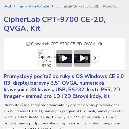
Úvod
Terminály a Počítače
CipherLab CPT-9700 CE-2D, QVGA, Kit
CipherLab CPT-9700 CE-2D,
QVGA, Kit
Průmyslový počítač do ruky s OS Windows CE 6.0
R3, displej barevný 3.5" QVGA, numerická
klávesnice 38 kláves, USB, RS232, krytí IP65, 2D
Imager - snímač pro 1D i 2D čárové kódy, kit
Průmyslový logistický programovatelný počítač do ruky pro sběr dat s
OS Windows CE 6.0 R3, paměť pro program 4 Gb Flash, paměť pro data
512 Mb DDR SDRAM, displej barevný TFT 3.5" QVGA (240x320 bodů),
podsvětlený, s podporou ovládání aplikací pomocí dotyku pera, vibrační