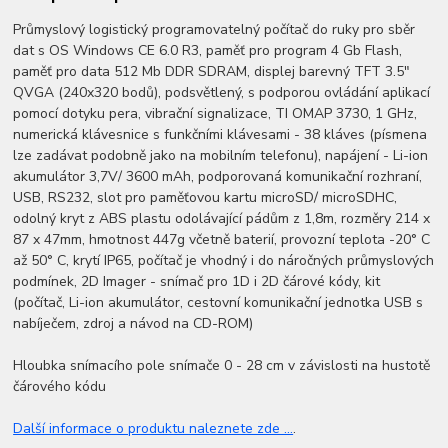
Průmyslový logistický programovatelný počítač do ruky pro sběr
dat s OS Windows CE 6.0 R3, paměť pro program 4 Gb Flash,
paměť pro data 512 Mb DDR SDRAM, displej barevný TFT 3.5"
QVGA (240x320 bodů), podsvětlený, s podporou ovládání aplikací
pomocí dotyku pera, vibrační signalizace, TI OMAP 3730, 1 GHz,
numerická klávesnice s funkčními klávesami - 38 kláves (písmena
lze zadávat podobně jako na mobilním telefonu), napájení - Li-ion
akumulátor 3,7V/ 3600 mAh, podporovaná komunikační rozhraní,
USB, RS232, slot pro paměťovou kartu microSD/ microSDHC,
odolný kryt z ABS plastu odolávající pádům z 1,8m, rozměry 214 x
87 x 47mm, hmotnost 447g včetně baterií, provozní teplota -20° C
až 50° C, krytí IP65, počítač je vhodný i do náročných průmyslových
podmínek, 2D Imager - snímač pro 1D i 2D čárové kódy, kit
(počítač, Li-ion akumulátor, cestovní komunikační jednotka USB s
nabíječem, zdroj a návod na CD-ROM)
Hloubka snímacího pole snímače 0 - 28 cm v závislosti na hustotě
čárového kódu
Další informace o produktu naleznete zde ...
.