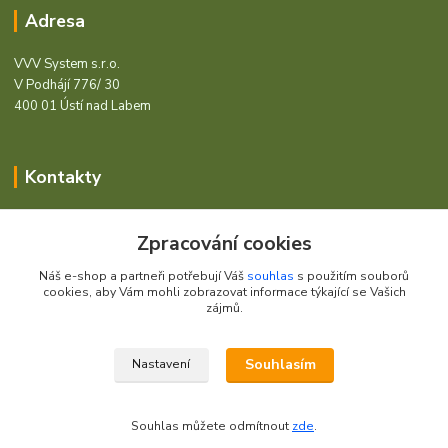
Adresa
VVV System s.r.o.
V Podhájí 776/ 30
400 01 Ústí nad Labem
Kontakty
Barcode - Vše pro čárový kód.
Zpracování cookies
+420 472744350
Náš e-shop a partneři potřebují Váš
souhlas
s použitím souborů
Po - Pá 8:00 - 15:00
cookies, aby Vám mohli zobrazovat informace týkající se Vašich
zájmů.
obchod@vvvsystem.cz
Souhlasím
Nastavení
© 2021 VVV System s.r.o.
Souhlas můžete odmítnout
zde
.
Vytvořeno na
Eshop-rychle.cz