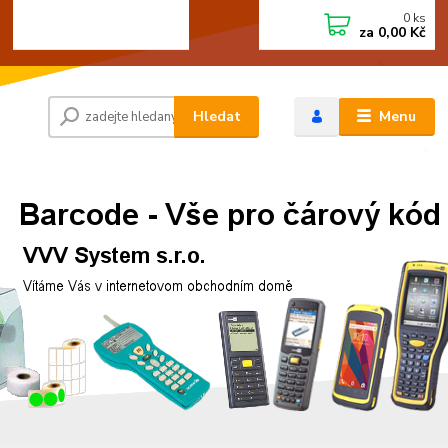
0
ks
+420 472744350
CZK
za
0,00 Kč
Po - Pá 8:00 - 15:00
Hledat
Menu