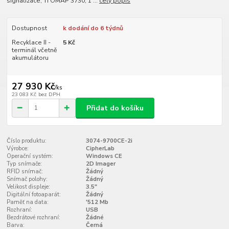
signalizace, TI OMAP 3730, 1 ...
celý popis
Dostupnost
k dodání do 6 týdnů
Recyklace II -
5 Kč
terminál včetně
akumulátoru
27 930 Kč
/
ks
23 083 Kč
bez DPH
Přidat do košíku
Číslo produktu:
3074-9700CE-2i
Výrobce:
CipherLab
Operační systém:
Windows CE
Typ snímače:
2D Imager
RFID snímač:
Žádný
Snímač polohy:
Žádný
Velikost displeje:
3.5"
Digitální fotoaparát:
Žádný
Paměť na data:
'512 Mb
Rozhraní:
USB
Bezdrátové rozhraní:
Žádné
Barva:
Černá