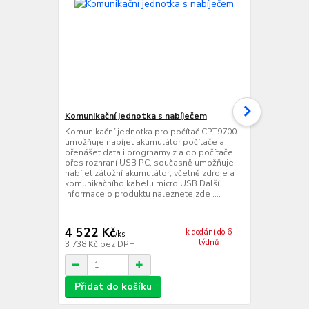
Komunikační jednotka s nabíječem
Ethernetová
jednotka s 
Komunikační jednotka pro počítač CPT9700
umožňuje nabíjet akumulátor počítače a
Ethernetová
přenášet data i progrnamy z a do počítače
jednotka pr
přes rozhraní USB PC, současně umožňuje
nabíjet akumu
nabíjet záložní akumulátor, včetně zdroje a
přenášet dat
komunikačního kabelu micro USB Další
přes rozhran
informace o produktu naleznete zde ....
zroje Další 
zde ....
4 522 Kč
11 939 
k dodání do 6
/
ks
týdnů
3 738 Kč
bez DPH
9 867 Kč
bez
Přidat do košíku
Přidat d