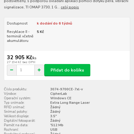
podsvětlený, s podporou ovládání aplikací pomocí dotyku pera, vibrační
signalizace, TI OMAP 3730, 1 G...
celý popis
Dostupnost
k dodání do 6 týdnů
Recyklace II -
5 Kč
terminál včetně
akumulátoru
32 905 Kč
/
ks
27 194 Kč
bez DPH
Přidat do košíku
Číslo produktu:
3074-9700CE-7xl-v
Výrobce:
CipherLab
Operační systém:
Windows CE
Typ snímače:
Extra Long Range Laser
RFID snímač:
Žádný
Snímač polohy:
Žádný
Velikost displeje:
3.5"
Digitální fotoaparát:
Žádný
Paměť na data:
'512 Mb
Rozhraní:
USB