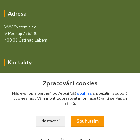
Adresa
VVV System s.r.o.
V Podhájí 776/ 30
400 01 Ústí nad Labem
Kontakty
Barcode - Vše pro čárový kód.
Zpracování cookies
+420 472744350
Náš e-shop a partneři potřebují Váš
souhlas
s použitím souborů
Po - Pá 8:00 - 15:00
cookies, aby Vám mohli zobrazovat informace týkající se Vašich
zájmů.
obchod@vvvsystem.cz
Souhlasím
Nastavení
© 2021 VVV System s.r.o.