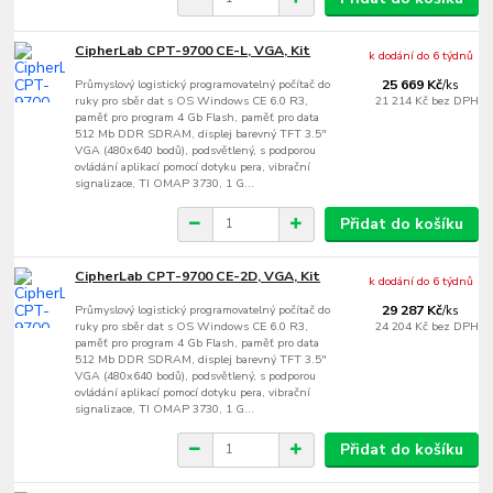
CipherLab CPT-9700 CE-L, VGA, Kit
k dodání do 6 týdnů
Průmyslový logistický programovatelný počítač do
25 669 Kč
/
ks
ruky pro sběr dat s OS Windows CE 6.0 R3,
21 214 Kč
bez DPH
paměť pro program 4 Gb Flash, paměť pro data
512 Mb DDR SDRAM, displej barevný TFT 3.5"
VGA (480x640 bodů), podsvětlený, s podporou
ovládání aplikací pomocí dotyku pera, vibrační
signalizace, TI OMAP 3730, 1 G...
Přidat do košíku
CipherLab CPT-9700 CE-2D, VGA, Kit
k dodání do 6 týdnů
Průmyslový logistický programovatelný počítač do
29 287 Kč
/
ks
ruky pro sběr dat s OS Windows CE 6.0 R3,
24 204 Kč
bez DPH
paměť pro program 4 Gb Flash, paměť pro data
512 Mb DDR SDRAM, displej barevný TFT 3.5"
VGA (480x640 bodů), podsvětlený, s podporou
ovládání aplikací pomocí dotyku pera, vibrační
signalizace, TI OMAP 3730, 1 G...
Přidat do košíku