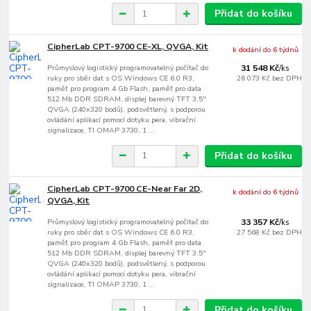
Přidat do košíku
CipherLab CPT-9700 CE-XL, QVGA, Kit
k dodání do 6 týdnů
Průmyslový logistický programovatelný počítač do
31 548 Kč
/
ks
ruky pro sběr dat s OS Windows CE 6.0 R3,
26 073 Kč
bez DPH
paměť pro program 4 Gb Flash, paměť pro data
512 Mb DDR SDRAM, displej barevný TFT 3.5"
QVGA (240x320 bodů), podsvětlený, s podporou
ovládání aplikací pomocí dotyku pera, vibrační
signalizace, TI OMAP 3730, 1 ...
Přidat do košíku
CipherLab CPT-9700 CE-Near Far 2D,
k dodání do 6 týdnů
QVGA, Kit
Průmyslový logistický programovatelný počítač do
33 357 Kč
/
ks
ruky pro sběr dat s OS Windows CE 6.0 R3,
27 568 Kč
bez DPH
paměť pro program 4 Gb Flash, paměť pro data
512 Mb DDR SDRAM, displej barevný TFT 3.5"
QVGA (240x320 bodů), podsvětlený, s podporou
ovládání aplikací pomocí dotyku pera, vibrační
signalizace, TI OMAP 3730, 1 ...
Přidat do košíku