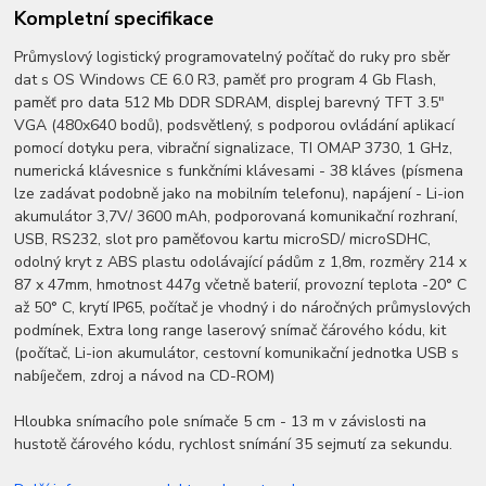
Kompletní specifikace
Průmyslový logistický programovatelný počítač do ruky pro sběr
dat s OS Windows CE 6.0 R3, paměť pro program 4 Gb Flash,
paměť pro data 512 Mb DDR SDRAM, displej barevný TFT 3.5"
VGA (480x640 bodů), podsvětlený, s podporou ovládání aplikací
pomocí dotyku pera, vibrační signalizace, TI OMAP 3730, 1 GHz,
numerická klávesnice s funkčními klávesami - 38 kláves (písmena
lze zadávat podobně jako na mobilním telefonu), napájení - Li-ion
akumulátor 3,7V/ 3600 mAh, podporovaná komunikační rozhraní,
USB, RS232, slot pro paměťovou kartu microSD/ microSDHC,
odolný kryt z ABS plastu odolávající pádům z 1,8m, rozměry 214 x
87 x 47mm, hmotnost 447g včetně baterií, provozní teplota -20° C
až 50° C, krytí IP65, počítač je vhodný i do náročných průmyslových
podmínek, Extra long range laserový snímač čárového kódu, kit
(počítač, Li-ion akumulátor, cestovní komunikační jednotka USB s
nabíječem, zdroj a návod na CD-ROM)
Hloubka snímacího pole snímače 5 cm - 13 m v závislosti na
hustotě čárového kódu, rychlost snímání 35 sejmutí za sekundu.