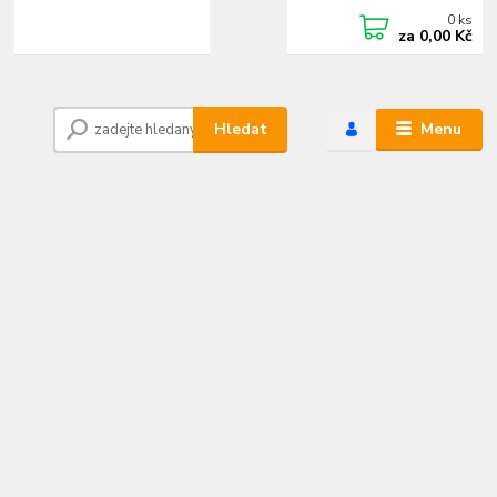
0
ks
+420 472744350
CZK
za
0,00 Kč
Po - Pá 8:00 - 15:00
Hledat
Menu