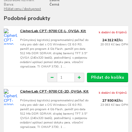
Bezdrátové rozhraní:
Žádné
Barva:
Černá
Hlídat cenu / dostupnost
Podobné produkty
CipherLab CPT-9700 CE-L, QVGA, Kit
k dodání do 6 týdnů
Průmyslový logistický programovatelný počítač do
24 312 Kč
/
ks
ruky pro sběr dat s OS Windows CE 6.0 R3,
20 093 Kč
bez DPH
paměť pro program 4 Gb Flash, paměť pro data
512 Mb DDR SDRAM, displej barevný TFT 3.5"
QVGA (240x320 bodů), podsvětlený, s podporou
ovládání aplikací pomocí dotyku pera, vibrační
signalizace, TI OMAP 3730, 1 ...
Přidat do košíku
CipherLab CPT-9700 CE-2D, QVGA, Kit
k dodání do 6 týdnů
Průmyslový logistický programovatelný počítač do
27 930 Kč
/
ks
ruky pro sběr dat s OS Windows CE 6.0 R3,
23 083 Kč
bez DPH
paměť pro program 4 Gb Flash, paměť pro data
512 Mb DDR SDRAM, displej barevný TFT 3.5"
QVGA (240x320 bodů), podsvětlený, s podporou
ovládání aplikací pomocí dotyku pera, vibrační
signalizace, TI OMAP 3730, 1 ...