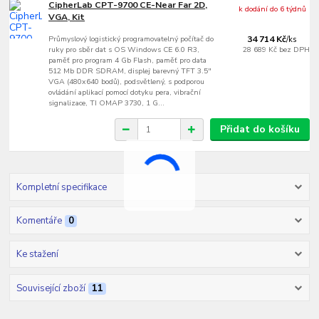
CipherLab CPT-9700 CE-Near Far 2D,
k dodání do 6 týdnů
VGA, Kit
Průmyslový logistický programovatelný počítač do
34 714 Kč
/
ks
ruky pro sběr dat s OS Windows CE 6.0 R3,
28 689 Kč
bez DPH
paměť pro program 4 Gb Flash, paměť pro data
512 Mb DDR SDRAM, displej barevný TFT 3.5"
VGA (480x640 bodů), podsvětlený, s podporou
ovládání aplikací pomocí dotyku pera, vibrační
signalizace, TI OMAP 3730, 1 G...
Přidat do košíku
Kompletní specifikace
Komentáře
0
Ke stažení
Související zboží
11