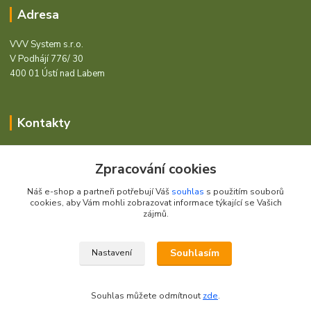
Adresa
VVV System s.r.o.
V Podhájí 776/ 30
400 01 Ústí nad Labem
Kontakty
Barcode - Vše pro čárový kód.
Zpracování cookies
+420 472744350
Náš e-shop a partneři potřebují Váš
souhlas
s použitím souborů
Po - Pá 8:00 - 15:00
cookies, aby Vám mohli zobrazovat informace týkající se Vašich
zájmů.
obchod@vvvsystem.cz
Souhlasím
Nastavení
© 2021 VVV System s.r.o.
Souhlas můžete odmítnout
zde
.
Vytvořeno na
Eshop-rychle.cz