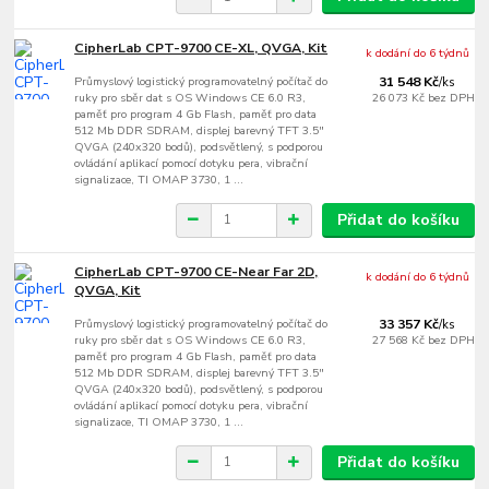
CipherLab CPT-9700 CE-XL, QVGA, Kit
k dodání do 6 týdnů
Průmyslový logistický programovatelný počítač do
31 548 Kč
/
ks
ruky pro sběr dat s OS Windows CE 6.0 R3,
26 073 Kč
bez DPH
paměť pro program 4 Gb Flash, paměť pro data
512 Mb DDR SDRAM, displej barevný TFT 3.5"
QVGA (240x320 bodů), podsvětlený, s podporou
ovládání aplikací pomocí dotyku pera, vibrační
signalizace, TI OMAP 3730, 1 ...
Přidat do košíku
CipherLab CPT-9700 CE-Near Far 2D,
k dodání do 6 týdnů
QVGA, Kit
Průmyslový logistický programovatelný počítač do
33 357 Kč
/
ks
ruky pro sběr dat s OS Windows CE 6.0 R3,
27 568 Kč
bez DPH
paměť pro program 4 Gb Flash, paměť pro data
512 Mb DDR SDRAM, displej barevný TFT 3.5"
QVGA (240x320 bodů), podsvětlený, s podporou
ovládání aplikací pomocí dotyku pera, vibrační
signalizace, TI OMAP 3730, 1 ...
Přidat do košíku