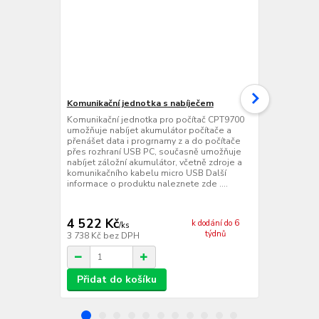
Komunikační jednotka s nabíječem
Ethernetová
jednotka s 
Komunikační jednotka pro počítač CPT9700
umožňuje nabíjet akumulátor počítače a
Ethernetová
přenášet data i progrnamy z a do počítače
jednotka pr
přes rozhraní USB PC, současně umožňuje
nabíjet akumu
nabíjet záložní akumulátor, včetně zdroje a
přenášet dat
komunikačního kabelu micro USB Další
přes rozhran
informace o produktu naleznete zde ....
zroje Další 
zde ....
4 522 Kč
11 939 
k dodání do 6
/
ks
týdnů
3 738 Kč
bez DPH
9 867 Kč
bez
Přidat do košíku
Přidat d