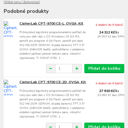
Hlídat cenu / dostupnost
Podobné produkty
CipherLab CPT-9700 CE-L, QVGA, Kit
k dodání do 6 týdnů
Průmyslový logistický programovatelný počítač do
24 312 Kč
/
ks
ruky pro sběr dat s OS Windows CE 6.0 R3,
20 093 Kč
bez DPH
paměť pro program 4 Gb Flash, paměť pro data
512 Mb DDR SDRAM, displej barevný TFT 3.5"
QVGA (240x320 bodů), podsvětlený, s podporou
ovládání aplikací pomocí dotyku pera, vibrační
signalizace, TI OMAP 3730, 1 ...
Přidat do košíku
CipherLab CPT-9700 CE-2D, QVGA, Kit
k dodání do 6 týdnů
Průmyslový logistický programovatelný počítač do
27 930 Kč
/
ks
ruky pro sběr dat s OS Windows CE 6.0 R3,
23 083 Kč
bez DPH
paměť pro program 4 Gb Flash, paměť pro data
512 Mb DDR SDRAM, displej barevný TFT 3.5"
QVGA (240x320 bodů), podsvětlený, s podporou
ovládání aplikací pomocí dotyku pera, vibrační
signalizace, TI OMAP 3730, 1 ...
Přidat do košíku