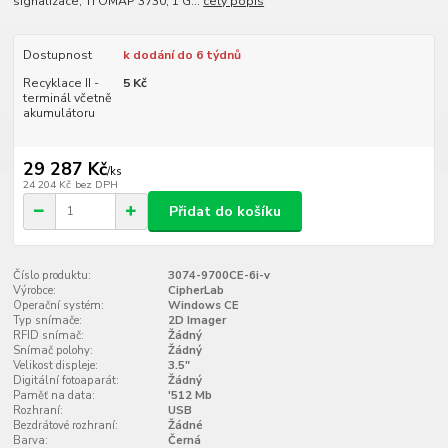
signalizace, TI OMAP 3730, 1 G...
celý popis
Dostupnost
k dodání do 6 týdnů
Recyklace II -
5 Kč
terminál včetně
akumulátoru
29 287 Kč
/
ks
24 204 Kč
bez DPH
Přidat do košíku
Číslo produktu:
3074-9700CE-6i-v
Výrobce:
CipherLab
Operační systém:
Windows CE
Typ snímače:
2D Imager
RFID snímač:
Žádný
Snímač polohy:
Žádný
Velikost displeje:
3.5"
Digitální fotoaparát:
Žádný
Paměť na data:
'512 Mb
Rozhraní:
USB
Bezdrátové rozhraní:
Žádné
Barva:
Černá