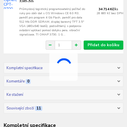
VGA, Kit
Průmyslový logistický programovatelný počítač do
34 714 Kč
/
ks
ruky pro sběr dat s OS Windows CE 6.0 R3,
28 689 Kč
bez DPH
paměť pro program 4 Gb Flash, paměť pro data
512 Mb DDR SDRAM, displej barevný TFT 3.5"
VGA (480x640 bodů), podsvětlený, s podporou
ovládání aplikací pomocí dotyku pera, vibrační
signalizace, TI OMAP 3730, 1 G...
Přidat do košíku
Kompletní specifikace
Komentáře
0
Ke stažení
Související zboží
11
Kompletní specifikace