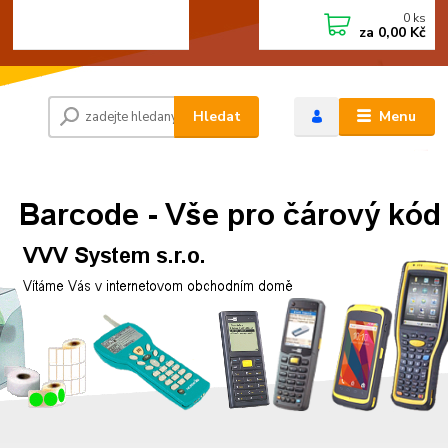
0
ks
+420 472744350
CZK
za
0,00 Kč
Po - Pá 8:00 - 15:00
Hledat
Menu