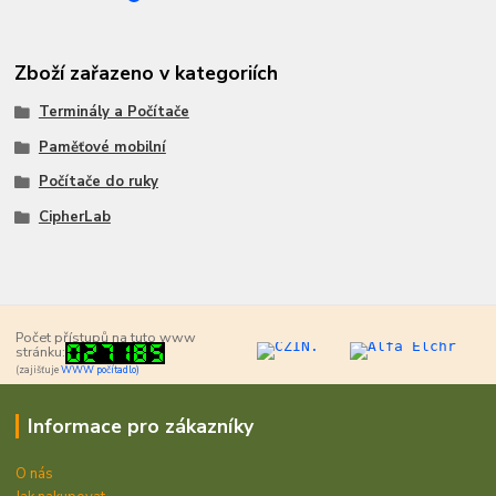
Zboží zařazeno v kategoriích
Terminály a Počítače
Paměťové mobilní
Počítače do ruky
CipherLab
Počet přístupů na tuto www
stránku:
(zajišťuje
WWW počítadlo)
Informace pro zákazníky
O nás