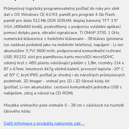
Průmyslový logistický programovatelný počítač do ruky pro sběr
dat s OS Windows CE 6.0 R3, paměť pro program 4 Gb Flash,
paměť pro data 512 Mb DDR SDRAM, displej barevný TFT 3.5"
VGA (480x640 bodů), podsvětlený, s podporou ovládání aplikací
pomocí dotyku pera, vibrační signalizace, TI OMAP 3730, 1 GHz,
numerická klávesnice s funkčními klávesami - 38 kláves (písmena
lze zadávat podobně jako na mobilním telefonu), napájení - Li-ion
akumulátor 3,7V/ 3600 mAh, podporovaná komunikační rozhraní,
USB, RS232, slot pro paměťovou kartu microSD/ microSDHC,
odolný kryt z ABS plastu odolávající pádům z 1,8m, rozměry 214 x
87 x 47mm, hmotnost 447g včetně baterií, provozní teplota -20° C
až 50° C, krytí IP65, počítač je vhodný i do náročných průmyslových
podmínek, 2D Imager - snímač pro 1D i 2D čárové kódy, kit
(počítač, Li-ion akumulátor, cestovní komunikační jednotka USB s
nabíječem, zdroj a návod na CD-ROM)
Hloubka snímacího pole snímače 0 - 28 cm v závislosti na hustotě
čárového kódu
Další informace o produktu naleznete zde ...
.