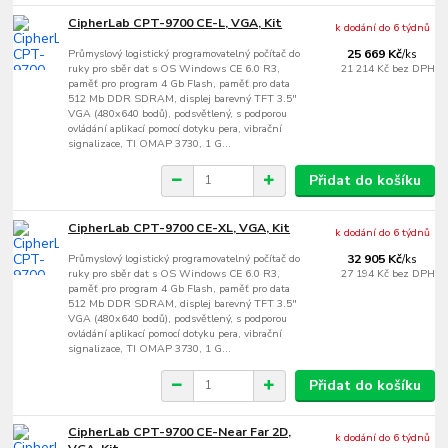
CipherLab CPT-9700 CE-L, VGA, Kit
k dodání do 6 týdnů
Průmyslový logistický programovatelný počítač do
25 669 Kč
/
ks
ruky pro sběr dat s OS Windows CE 6.0 R3,
21 214 Kč
bez DPH
paměť pro program 4 Gb Flash, paměť pro data
512 Mb DDR SDRAM, displej barevný TFT 3.5"
VGA (480x640 bodů), podsvětlený, s podporou
ovládání aplikací pomocí dotyku pera, vibrační
signalizace, TI OMAP 3730, 1 G...
Přidat do košíku
CipherLab CPT-9700 CE-XL, VGA, Kit
k dodání do 6 týdnů
Průmyslový logistický programovatelný počítač do
32 905 Kč
/
ks
ruky pro sběr dat s OS Windows CE 6.0 R3,
27 194 Kč
bez DPH
paměť pro program 4 Gb Flash, paměť pro data
512 Mb DDR SDRAM, displej barevný TFT 3.5"
VGA (480x640 bodů), podsvětlený, s podporou
ovládání aplikací pomocí dotyku pera, vibrační
signalizace, TI OMAP 3730, 1 G...
Přidat do košíku
CipherLab CPT-9700 CE-Near Far 2D,
k dodání do 6 týdnů