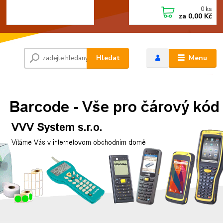
0
ks
+420 472744350
CZK
za
0,00 Kč
Po - Pá 8:00 - 15:00
Hledat
Menu