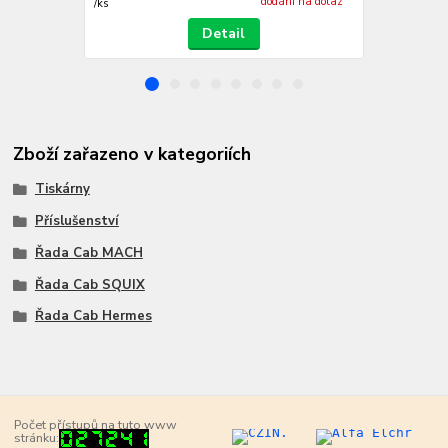
dodání na dotaz
/
ks
/
ks
Detail
Zboží zařazeno v kategoriích
Tiskárny
Příslušenství
Řada Cab MACH
Řada Cab SQUIX
Řada Cab Hermes
Počet přístupů na tuto www
stránku: