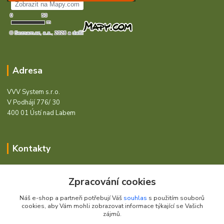
Adresa
VVV System s.r.o.
V Podhájí 776/ 30
400 01 Ústí nad Labem
Kontakty
Barcode - Vše pro čárový kód.
Zpracování cookies
+420 472744350
Náš e-shop a partneři potřebují Váš
souhlas
s použitím souborů
Po - Pá 8:00 - 15:00
cookies, aby Vám mohli zobrazovat informace týkající se Vašich
zájmů.
obchod@vvvsystem.cz