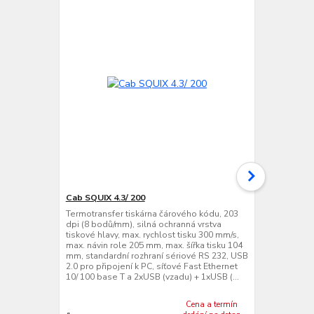
Cab SQUIX 4.3/ 200
Cab SQUIX 4
Termotransfer tiskárna čárového kódu, 203
Termotransfe
dpi (8 bodů/mm), silná ochranná vrstva
dpi (12 bodů
tiskové hlavy, max. rychlost tisku 300 mm/s,
tiskové hlavy
max. návin role 205 mm, max. šířka tisku 104
max. návin ro
mm, standardní rozhraní sériové RS 232, USB
105,7 mm, st
2.0 pro připojení k PC, síťové Fast Ethernet
232, USB 2.0 
10/ 100 base T a 2xUSB (vzadu) + 1xUSB (...
Ethernet 10/
1xUS...
Cena a termín