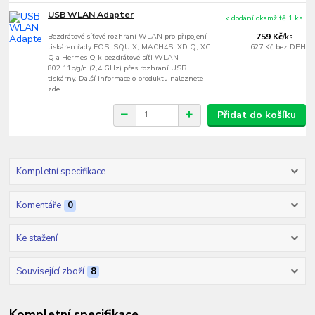
USB WLAN Adapter
k dodání okamžitě 1 ks
Bezdrátové síťové rozhraní WLAN pro připojení
759 Kč
/
ks
tiskáren řady EOS, SQUIX, MACH4S, XD Q, XC
627 Kč
bez DPH
Q a Hermes Q k bezdrátové síťi WLAN
802.11b/g/n (2,4 GHz) přes rozhraní USB
tiskárny. Další informace o produktu naleznete
zde ....
Přidat do košíku
Kompletní specifikace
Komentáře
0
Ke stažení
Související zboží
8
Kompletní specifikace