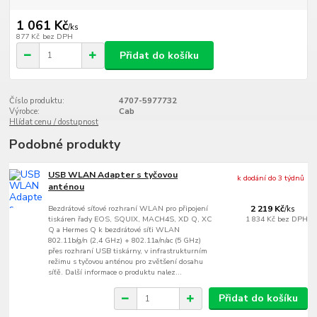
1 061 Kč
/
ks
877 Kč
bez DPH
Přidat do košíku
Číslo produktu:
4707-5977732
Výrobce:
Cab
Hlídat cenu / dostupnost
Podobné produkty
USB WLAN Adapter s tyčovou
k dodání do 3 týdnů
anténou
Bezdrátové síťové rozhraní WLAN pro připojení
2 219 Kč
/
ks
tiskáren řady EOS, SQUIX, MACH4S, XD Q, XC
1 834 Kč
bez DPH
Q a Hermes Q k bezdrátové síťi WLAN
802.11b/g/n (2,4 GHz) + 802.11a/n/ac (5 GHz)
přes rozhraní USB tiskárny, v infrastrukturním
režimu s tyčovou anténou pro zvětšení dosahu
síťě. Další informace o produktu nalez...
Přidat do košíku