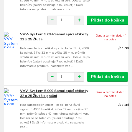
středu 40 mm, vinuto etiketami ven. Dodává se po
baleních (balení obsahuje 7 rolí etiket) ! Další
informace o produktu naleznete zde ....
Přidat do košíku
VVV-System 5.014 Samolepící etikety
Cena a termín dodání
32 x 25 Žlutá
na dotaz
Role samolepících etiket - papír, barva žlutá, 4000
/
balení
ks etiket, šířka 32 mm x výška 25 mm, průměr
středu 40 mm, vinuto etiketami ven. Dodává se po
baleních (balení obsahuje 7 roli etiket) ! Další
informace o produktu naleznete zde ....
Přidat do košíku
VVV-System 5.009 Samolepící etikety
Cena a termín dodání
32 x 25 Žlutá signální
na dotaz
Role samolepících etiket - papír, barva žlutá
/
balení
signální, 4000 ks etiket, šířka 32 mm x výška 25
mm, průměr středu 40 mm, vinuto etiketami ven.
Dodává se po baleních (balení obsahuje 7 rolí
etiket) ! Další informace o produktu naleznete
zde ....