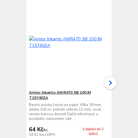
Armor Inkanto AWR470 38/ 100 IN
VVV-System
T15740ZA
Barvící páska
délka 360 m,
Barvící páska černá na papír, šířka 38 mm,
vinuto barvo
délka 100 m, průměr středu 12 mm, vosk,
produktu nale
vinuto barvou dovnitř Další informace o
produktu naleznete zde ....
64 Kč
123 Kč
k dodání do 3
/
ks
/
ks
týdnů
53 Kč
bez DPH
102 Kč
bez 