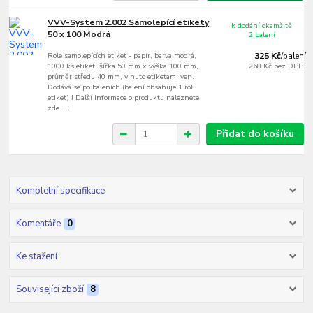
VVV-System 2.002 Samolepící etikety
k dodání okamžitě
50 x 100 Modrá
2 balení
Role samolepících etiket - papír, barva modrá,
325 Kč
/
balení
1000 ks etiket, šířka 50 mm x výška 100 mm,
268 Kč
bez DPH
průměr středu 40 mm, vinuto etiketami ven.
Dodává se po baleních (balení obsahuje 1 roli
etiket) ! Další informace o produktu naleznete
zde ....
Přidat do košíku
Kompletní specifikace
Komentáře
0
Ke stažení
Související zboží
8