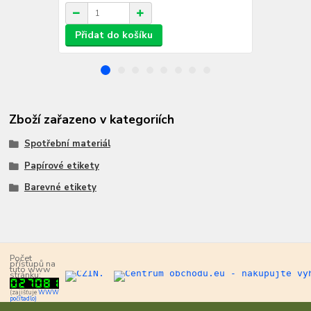
Přidat do košíku
Přidat d
Zboží zařazeno v kategoriích
Spotřební materiál
Papírové etikety
Barevné etikety
Počet
přístupů na
tuto www
stránku:
(zajišťuje
WWW
počítadlo)