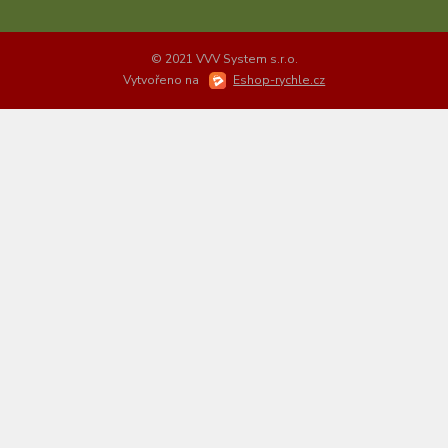
© 2021 VVV System s.r.o.
Vytvořeno na
Eshop-rychle.cz