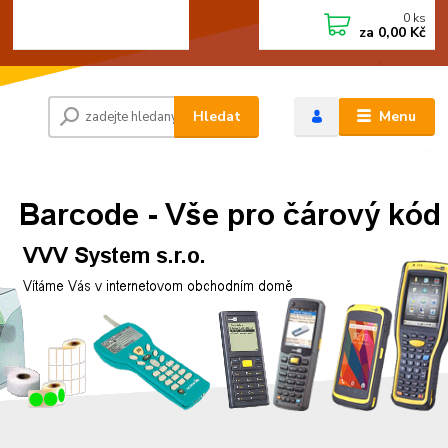
0
ks
+420 472744350
CZK
za
0,00 Kč
Po - Pá 8:00 - 15:00
Hledat
Menu