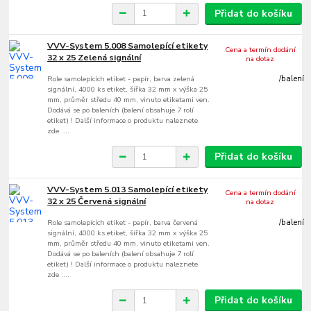
Přidat do košíku
VVV-System 5.008 Samolepící etikety
Cena a termín dodání
32 x 25 Zelená signální
na dotaz
Role samolepících etiket - papír, barva zelená
/
balení
signální, 4000 ks etiket, šířka 32 mm x výška 25
mm, průměr středu 40 mm, vinuto etiketami ven.
Dodává se po baleních (balení obsahuje 7 rolí
etiket) ! Další informace o produktu naleznete
zde ....
Přidat do košíku
VVV-System 5.013 Samolepící etikety
Cena a termín dodání
32 x 25 Červená signální
na dotaz
Role samolepících etiket - papír, barva červená
/
balení
signální, 4000 ks etiket, šířka 32 mm x výška 25
mm, průměr středu 40 mm, vinuto etiketami ven.
Dodává se po baleních (balení obsahuje 7 rolí
etiket) ! Další informace o produktu naleznete
zde ....
Přidat do košíku