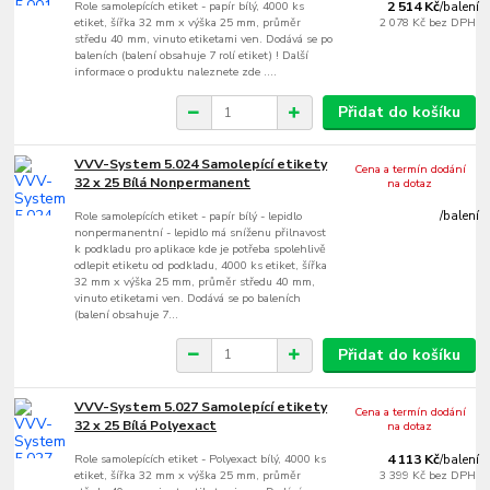
Role samolepících etiket - papír bílý, 4000 ks
2 514 Kč
/
balení
etiket, šířka 32 mm x výška 25 mm, průměr
2 078 Kč
bez DPH
středu 40 mm, vinuto etiketami ven. Dodává se po
baleních (balení obsahuje 7 rolí etiket) ! Další
informace o produktu naleznete zde ....
Přidat do košíku
VVV-System 5.024 Samolepící etikety
Cena a termín dodání
32 x 25 Bílá Nonpermanent
na dotaz
Role samolepících etiket - papír bílý - lepidlo
/
balení
nonpermanentní - lepidlo má sníženu přilnavost
k podkladu pro aplikace kde je potřeba spolehlivě
odlepit etiketu od podkladu, 4000 ks etiket, šířka
32 mm x výška 25 mm, průměr středu 40 mm,
vinuto etiketami ven. Dodává se po baleních
(balení obsahuje 7...
Přidat do košíku
VVV-System 5.027 Samolepící etikety
Cena a termín dodání
32 x 25 Bílá Polyexact
na dotaz
Role samolepících etiket - Polyexact bílý, 4000 ks
4 113 Kč
/
balení
etiket, šířka 32 mm x výška 25 mm, průměr
3 399 Kč
bez DPH