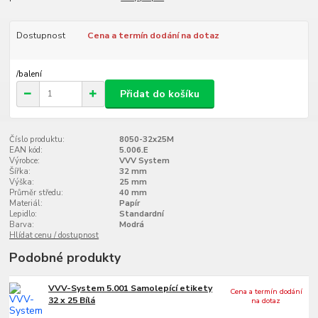
Dostupnost
Cena a termín dodání na dotaz
/
balení
Přidat do košíku
Číslo produktu:
8050-32x25M
EAN kód:
5.006.E
Výrobce:
VVV System
Šířka:
32 mm
Výška:
25 mm
Průměr středu:
40 mm
Materiál:
Papír
Lepidlo:
Standardní
Barva:
Modrá
Hlídat cenu / dostupnost
Podobné produkty
VVV-System 5.001 Samolepící etikety
Cena a termín dodání
32 x 25 Bílá
na dotaz