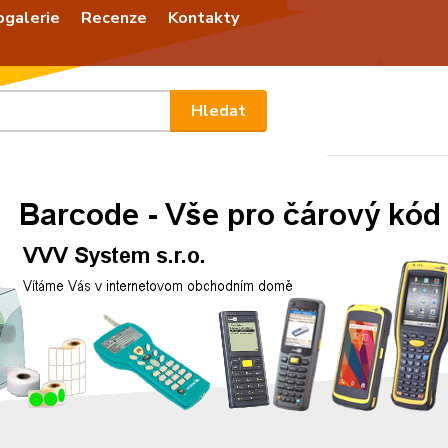
ogalerie
Recenze
Kontakty
Nevíte
Hledat
+420
Po - P