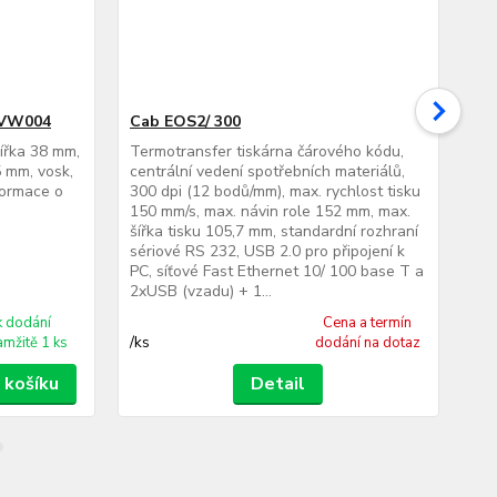
 VW004
Cab EOS2/ 300
Ca
šířka 38 mm,
Termotransfer tiskárna čárového kódu,
Ter
 mm, vosk,
centrální vedení spotřebních materiálů,
cen
formace o
300 dpi (12 bodů/mm), max. rychlost tisku
300
150 mm/s, max. návin role 152 mm, max.
150
šířka tisku 105,7 mm, standardní rozhraní
šíř
sériové RS 232, USB 2.0 pro připojení k
sér
PC, síťové Fast Ethernet 10/ 100 base T a
PC,
2xUSB (vzadu) + 1...
2xU
k dodání
Cena a termín
/
ks
/
ks
amžitě 1 ks
dodání na dotaz
 košíku
Detail