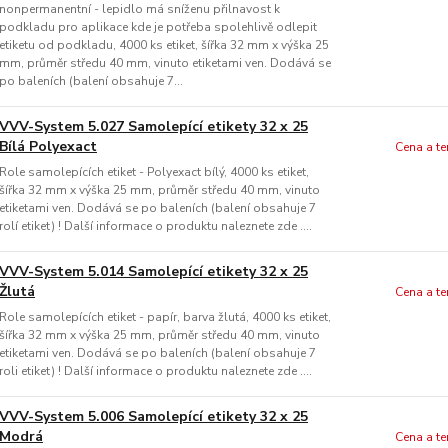
nonpermanentní - lepidlo má sníženu přilnavost k
podkladu pro aplikace kde je potřeba spolehlivě odlepit
etiketu od podkladu, 4000 ks etiket, šířka 32 mm x výška 25
mm, průměr středu 40 mm, vinuto etiketami ven. Dodává se
po baleních (balení obsahuje 7...
VVV-System 5.027 Samolepící etikety 32 x 25
Bílá Polyexact
Cena a t
Role samolepících etiket - Polyexact bílý, 4000 ks etiket,
šířka 32 mm x výška 25 mm, průměr středu 40 mm, vinuto
etiketami ven. Dodává se po baleních (balení obsahuje 7
rolí etiket) ! Další informace o produktu naleznete zde ....
VVV-System 5.014 Samolepící etikety 32 x 25
Žlutá
Cena a t
Role samolepících etiket - papír, barva žlutá, 4000 ks etiket,
šířka 32 mm x výška 25 mm, průměr středu 40 mm, vinuto
etiketami ven. Dodává se po baleních (balení obsahuje 7
roli etiket) ! Další informace o produktu naleznete zde ....
VVV-System 5.006 Samolepící etikety 32 x 25
Modrá
Cena a t