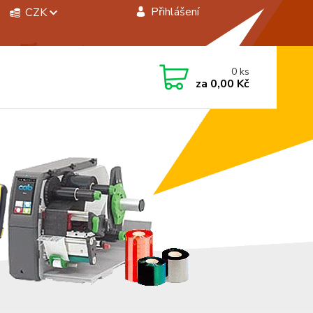
Přihlášení
CZK
 si rady? Zavolejte.
0
ks
 472744350
za
0,00 Kč
á 8:00 - 15:00