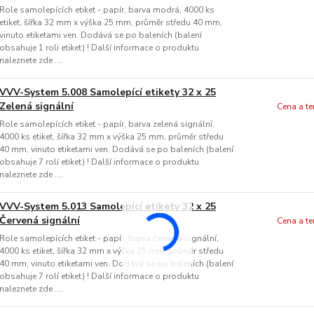
Role samolepících etiket - papír, barva modrá, 4000 ks
etiket, šířka 32 mm x výška 25 mm, průměr středu 40 mm,
vinuto etiketami ven. Dodává se po baleních (balení
obsahuje 1 roli etiket) ! Další informace o produktu
naleznete zde ....
VVV-System 5.008 Samolepící etikety 32 x 25
Zelená signální
Cena a t
Role samolepících etiket - papír, barva zelená signální,
4000 ks etiket, šířka 32 mm x výška 25 mm, průměr středu
40 mm, vinuto etiketami ven. Dodává se po baleních (balení
obsahuje 7 rolí etiket) ! Další informace o produktu
naleznete zde ....
VVV-System 5.013 Samolepící etikety 32 x 25
Červená signální
Cena a t
Role samolepících etiket - papír, barva červená signální,
4000 ks etiket, šířka 32 mm x výška 25 mm, průměr středu
40 mm, vinuto etiketami ven. Dodává se po baleních (balení
obsahuje 7 rolí etiket) ! Další informace o produktu
naleznete zde ....