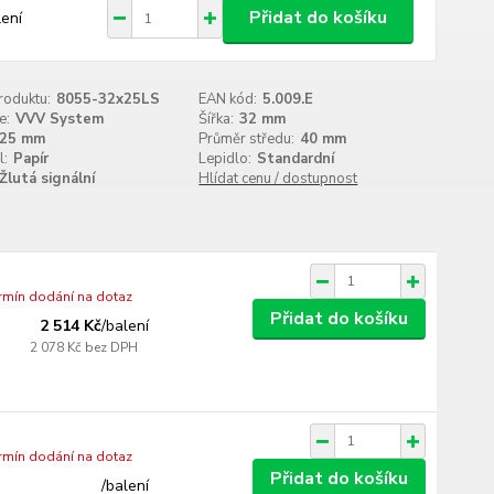
Přidat do košíku
lení
roduktu:
8055-32x25LS
EAN kód:
5.009.E
e:
VVV System
Šířka:
32 mm
25 mm
Průměr středu:
40 mm
l:
Papír
Lepidlo:
Standardní
Žlutá signální
Hlídat cenu / dostupnost
ermín dodání na dotaz
Přidat do košíku
2 514 Kč
/
balení
2 078 Kč
bez DPH
ermín dodání na dotaz
Přidat do košíku
/
balení