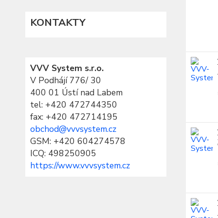
KONTAKTY
VVV System s.r.o.
V Podhájí 776/ 30
400 01 Ústí nad Labem
tel:
+420 472744350
fax: +420 472714195
obchod@vvvsystem.cz
GSM: +420 604274578
ICQ: 498250905
https://www.vvvsystem.cz