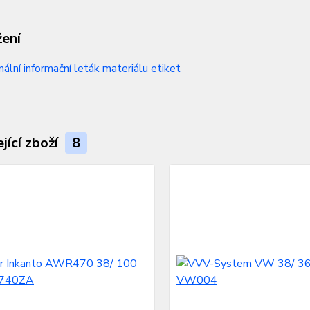
žení
nální informační leták materiálu etiket
jící zboží
8