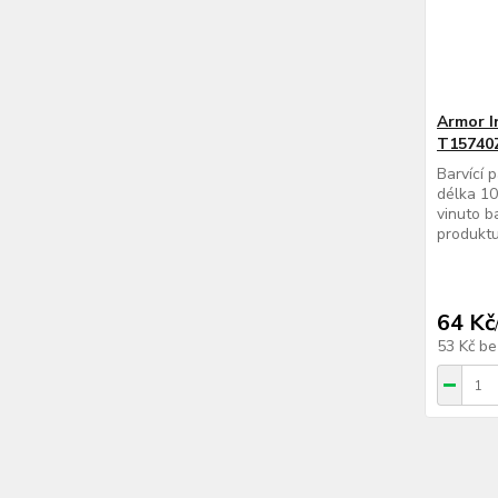
Armor I
T15740
Barvící 
délka 10
vinuto b
produktu
64 Kč
53 Kč
be