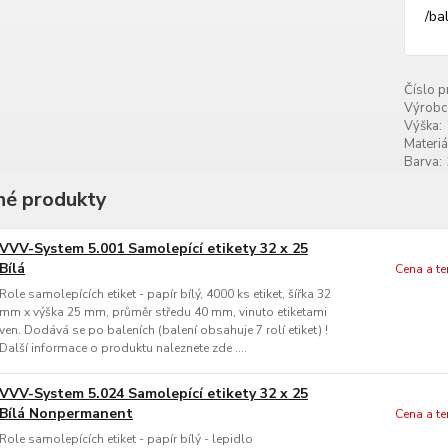
/
ba
Číslo p
Výrobc
Výška:
Materiá
Barva:
é produkty
VVV-System 5.001 Samolepící etikety 32 x 25
Bílá
Cena a t
Role samolepících etiket - papír bílý, 4000 ks etiket, šířka 32
mm x výška 25 mm, průměr středu 40 mm, vinuto etiketami
ven. Dodává se po baleních (balení obsahuje 7 rolí etiket) !
Další informace o produktu naleznete zde ....
VVV-System 5.024 Samolepící etikety 32 x 25
Bílá Nonpermanent
Cena a t
Role samolepících etiket - papír bílý - lepidlo