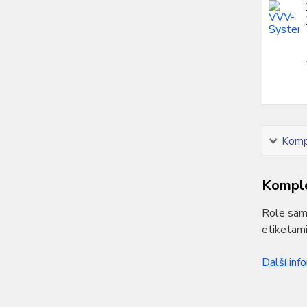
Kompl
Komple
Role samo
etiketami
Další inf