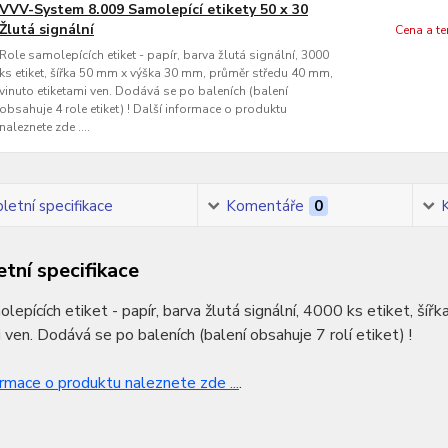
VVV-System 8.009 Samolepící etikety 50 x 30
Žlutá signální
Cena a t
Role samolepících etiket - papír, barva žlutá signální, 3000
ks etiket, šířka 50 mm x výška 30 mm, průměr středu 40 mm,
vinuto etiketami ven. Dodává se po baleních (balení
obsahuje 4 role etiket) ! Další informace o produktu
naleznete zde ....
etní specifikace
Komentáře
0
tní specifikace
lepících etiket - papír, barva žlutá signální, 4000 ks etiket, 
 ven. Dodává se po baleních (balení obsahuje 7 rolí etiket) !
ormace o produktu naleznete zde ...
.