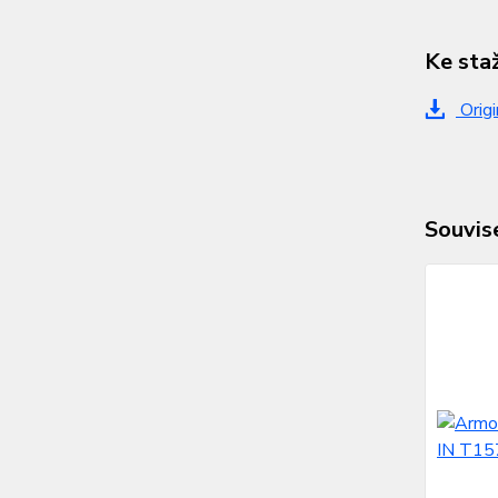
Ke sta
Origi
Souvise