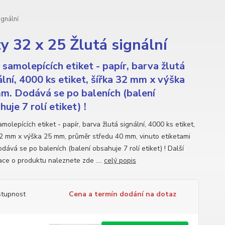
ignální
 32 x 25 Žlutá signální
 samolepících etiket - papír, barva žlutá
ální, 4000 ks etiket, šířka 32 mm x výška
m. Dodává se po baleních (balení
uje 7 rolí etiket) !
molepících etiket - papír, barva žlutá signální, 4000 ks etiket,
32 mm x výška 25 mm, průměr středu 40 mm, vinuto etiketami
dává se po baleních (balení obsahuje 7 rolí etiket) ! Další
ace o produktu naleznete zde ....
celý popis
tupnost
Cena a termín dodání na dotaz