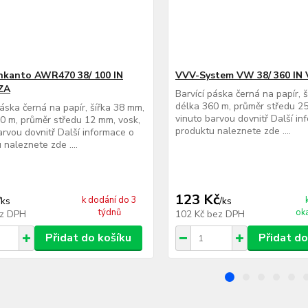
nkanto AWR470 38/ 100 IN
VVV-System VW 38/ 360 IN
ZA
Barvící páska černá na papír, 
délka 360 m, průměr středu 25
páska černá na papír, šířka 38 mm,
vinuto barvou dovnitř Další in
0 m, průměr středu 12 mm, vosk,
produktu naleznete zde ....
arvou dovnitř Další informace o
 naleznete zde ....
123 Kč
k dodání do 3
/
ks
/
ks
týdnů
ok
z DPH
102 Kč
bez DPH
Přidat do košíku
Přidat do