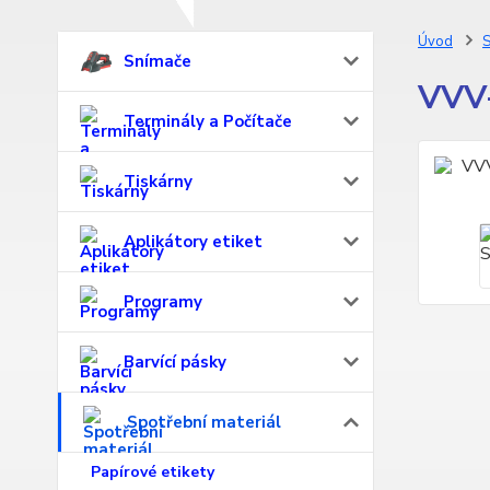
Úvod
S
Snímače
VVV-
Terminály a Počítače
Tiskárny
Aplikátory etiket
Programy
Barvící pásky
Spotřební materiál
Papírové etikety