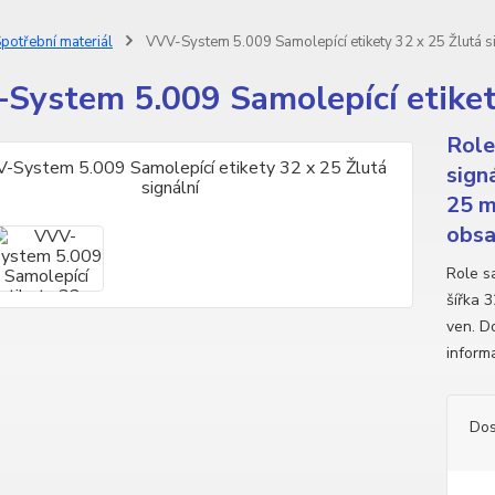
potřební materiál
VVV-System 5.009 Samolepící etikety 32 x 25 Žlutá s
System 5.009 Samolepící etikety
Role
sign
25 m
obsah
Role sa
šířka 
ven. Do
inform
Dos