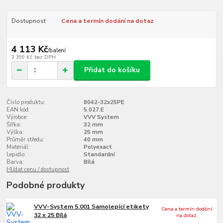
Dostupnost
Cena a termín dodání na dotaz
4 113 Kč
/
balení
3 399 Kč
bez DPH
Přidat do košíku
Číslo produktu:
8042-32x25PE
EAN kód:
5.027.E
Výrobce:
VVV System
Šířka:
32 mm
Výška:
25 mm
Průměr středu:
40 mm
Materiál:
Polyexact
Lepidlo:
Standardní
Barva:
Bílá
Hlídat cenu / dostupnost
Podobné produkty
VVV-System 5.001 Samolepící etikety
Cena a termín dodání
32 x 25 Bílá
na dotaz