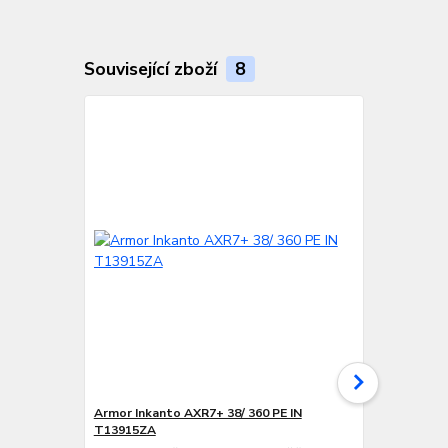
Související zboží
8
Armor Inkanto AXR7+ 38/ 360 PE IN
VVV-System 
T13915ZA
Barvící páska