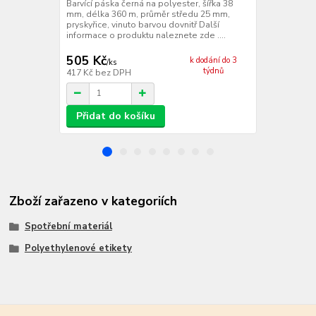
mm, délka 4
Barvící páska černá na polyester, šířka 38
pryskyřice, v
mm, délka 360 m, průměr středu 25 mm,
informace o 
pryskyřice, vinuto barvou dovnitř Další
informace o produktu naleznete zde ....
505 Kč
495 Kč
k dodání do 3
/
ks
/
ks
týdnů
417 Kč
bez DPH
409 Kč
bez 
Přidat do košíku
Přidat d
Zboží zařazeno v kategoriích
Spotřební materiál
Polyethylenové etikety