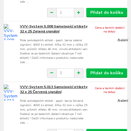
zde ....
Přidat do košíku
VVV-System 5.008 Samolepící etikety
Cena a termín dodání
32 x 25 Zelená signální
na dotaz
Role samolepících etiket - papír, barva zelená
/
balení
signální, 4000 ks etiket, šířka 32 mm x výška 25
mm, průměr středu 40 mm, vinuto etiketami ven.
Dodává se po baleních (balení obsahuje 7 rolí
etiket) ! Další informace o produktu naleznete
zde ....
Přidat do košíku
VVV-System 5.013 Samolepící etikety
Cena a termín dodání
32 x 25 Červená signální
na dotaz
Role samolepících etiket - papír, barva červená
/
balení
signální, 4000 ks etiket, šířka 32 mm x výška 25
mm, průměr středu 40 mm, vinuto etiketami ven.
Dodává se po baleních (balení obsahuje 7 rolí
etiket) ! Další informace o produktu naleznete
zde ....