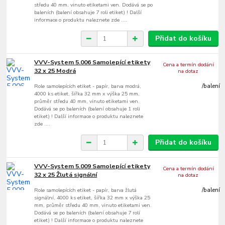
středu 40 mm, vinuto etiketami ven. Dodává se po
baleních (balení obsahuje 7 roli etiket) ! Další
informace o produktu naleznete zde ....
Přidat do košíku
VVV-System 5.006 Samolepící etikety
Cena a termín dodání
32 x 25 Modrá
na dotaz
Role samolepících etiket - papír, barva modrá,
/
balení
4000 ks etiket, šířka 32 mm x výška 25 mm,
průměr středu 40 mm, vinuto etiketami ven.
Dodává se po baleních (balení obsahuje 1 roli
etiket) ! Další informace o produktu naleznete
zde ....
Přidat do košíku
VVV-System 5.009 Samolepící etikety
Cena a termín dodání
32 x 25 Žlutá signální
na dotaz
Role samolepících etiket - papír, barva žlutá
/
balení
signální, 4000 ks etiket, šířka 32 mm x výška 25
mm, průměr středu 40 mm, vinuto etiketami ven.
Dodává se po baleních (balení obsahuje 7 rolí
etiket) ! Další informace o produktu naleznete