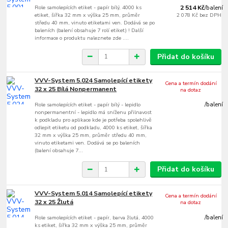
Role samolepících etiket - papír bílý, 4000 ks
2 514 Kč
/
balení
etiket, šířka 32 mm x výška 25 mm, průměr
2 078 Kč
bez DPH
středu 40 mm, vinuto etiketami ven. Dodává se po
baleních (balení obsahuje 7 rolí etiket) ! Další
informace o produktu naleznete zde ....
Přidat do košíku
VVV-System 5.024 Samolepící etikety
Cena a termín dodání
32 x 25 Bílá Nonpermanent
na dotaz
Role samolepících etiket - papír bílý - lepidlo
/
balení
nonpermanentní - lepidlo má sníženu přilnavost
k podkladu pro aplikace kde je potřeba spolehlivě
odlepit etiketu od podkladu, 4000 ks etiket, šířka
32 mm x výška 25 mm, průměr středu 40 mm,
vinuto etiketami ven. Dodává se po baleních
(balení obsahuje 7...
Přidat do košíku
VVV-System 5.014 Samolepící etikety
Cena a termín dodání
32 x 25 Žlutá
na dotaz
Role samolepících etiket - papír, barva žlutá, 4000
/
balení
ks etiket, šířka 32 mm x výška 25 mm, průměr