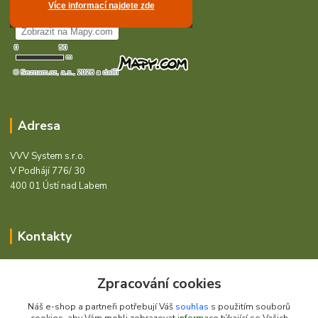
Adresa
VVV System s.r.o.
V Podhájí 776/ 30
400 01 Ústí nad Labem
Kontakty
Barcode - Vše pro čárový kód.
Zpracování cookies
+420 472744350
Náš e-shop a partneři potřebují Váš
souhlas
s použitím souborů
Po - Pá 8:00 - 15:00