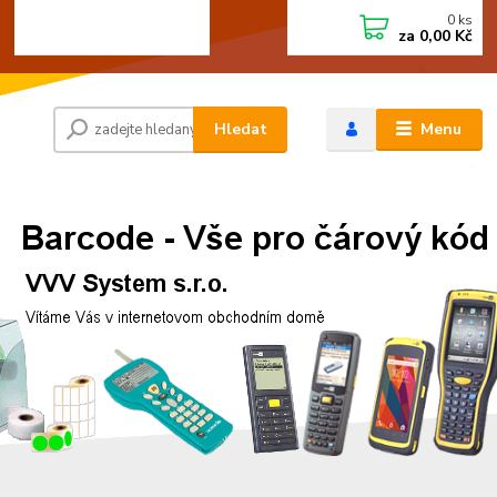
0
ks
+420 472744350
CZK
za
0,00 Kč
Po - Pá 8:00 - 15:00
Hledat
Menu