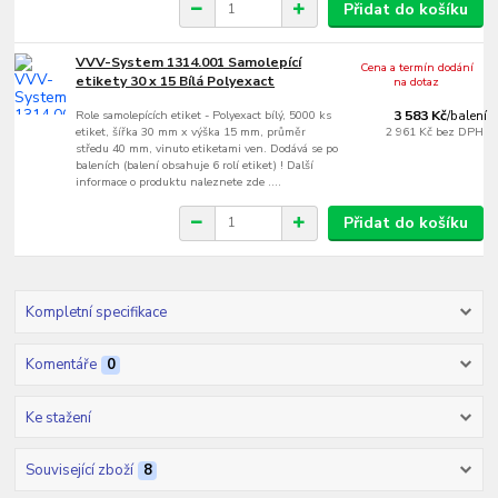
Přidat do košíku
VVV-System 1314.001 Samolepící
Cena a termín dodání
etikety 30 x 15 Bílá Polyexact
na dotaz
Role samolepících etiket - Polyexact bílý, 5000 ks
3 583 Kč
/
balení
etiket, šířka 30 mm x výška 15 mm, průměr
2 961 Kč
bez DPH
středu 40 mm, vinuto etiketami ven. Dodává se po
baleních (balení obsahuje 6 rolí etiket) ! Další
informace o produktu naleznete zde ....
Přidat do košíku
Kompletní specifikace
Komentáře
0
Ke stažení
Související zboží
8