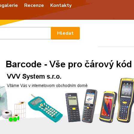
ogalerie
Recenze
Kontakty
Nevíte
Hledat
+420
Po - P