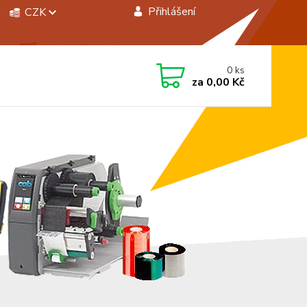
Přihlášení
CZK
 si rady? Zavolejte.
0
ks
 472744350
za
0,00 Kč
á 8:00 - 15:00