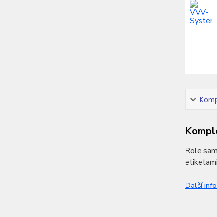
Kompl
Komple
Role samo
etiketami
Další inf