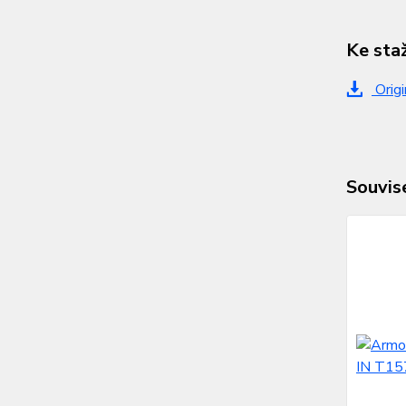
Ke sta
Origi
Souvise