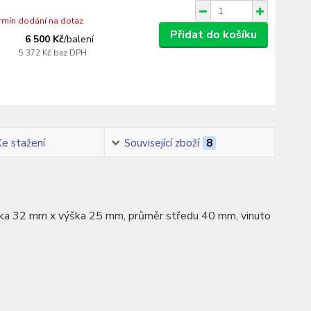
ermín dodání na dotaz
Přidat do košíku
6 500 Kč
/
balení
5 372 Kč
bez DPH
Ke stažení
Související zboží
8
 šířka 32 mm x výška 25 mm, průměr středu 40 mm, vinuto