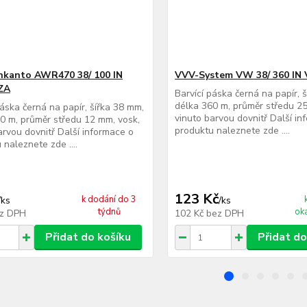
nkanto AWR470 38/ 100 IN
VVV-System VW 38/ 360 IN
ZA
Barvící páska černá na papír, 
délka 360 m, průměr středu 25
páska černá na papír, šířka 38 mm,
vinuto barvou dovnitř Další in
0 m, průměr středu 12 mm, vosk,
produktu naleznete zde ....
arvou dovnitř Další informace o
 naleznete zde ....
123 Kč
k dodání do 3
/
ks
/
ks
týdnů
ok
z DPH
102 Kč
bez DPH
Přidat do košíku
Přidat do