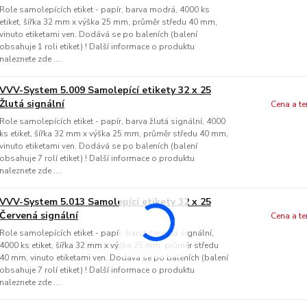
Role samolepících etiket - papír, barva modrá, 4000 ks
etiket, šířka 32 mm x výška 25 mm, průměr středu 40 mm,
vinuto etiketami ven. Dodává se po baleních (balení
obsahuje 1 roli etiket) ! Další informace o produktu
naleznete zde ....
VVV-System 5.009 Samolepící etikety 32 x 25
Žlutá signální
Cena a t
Role samolepících etiket - papír, barva žlutá signální, 4000
ks etiket, šířka 32 mm x výška 25 mm, průměr středu 40 mm,
vinuto etiketami ven. Dodává se po baleních (balení
obsahuje 7 rolí etiket) ! Další informace o produktu
naleznete zde ....
VVV-System 5.013 Samolepící etikety 32 x 25
Červená signální
Cena a t
Role samolepících etiket - papír, barva červená signální,
4000 ks etiket, šířka 32 mm x výška 25 mm, průměr středu
40 mm, vinuto etiketami ven. Dodává se po baleních (balení
obsahuje 7 rolí etiket) ! Další informace o produktu
naleznete zde ....