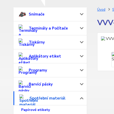
Úvod
S
Snímače
VVV-
Terminály a Počítače
Tiskárny
Aplikátory etiket
Programy
Barvící pásky
Spotřební materiál
Papírové etikety