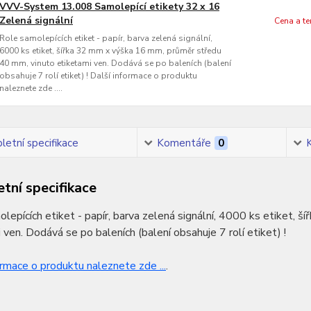
VVV-System 13.008 Samolepící etikety 32 x 16
Zelená signální
Cena a t
Role samolepících etiket - papír, barva zelená signální,
6000 ks etiket, šířka 32 mm x výška 16 mm, průměr středu
40 mm, vinuto etiketami ven. Dodává se po baleních (balení
obsahuje 7 rolí etiket) ! Další informace o produktu
naleznete zde ....
etní specifikace
Komentáře
0
tní specifikace
lepících etiket - papír, barva zelená signální, 4000 ks etiket,
 ven. Dodává se po baleních (balení obsahuje 7 rolí etiket) !
ormace o produktu naleznete zde ...
.