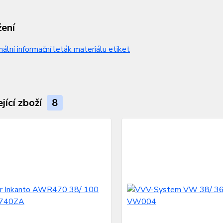
žení
nální informační leták materiálu etiket
jící zboží
8