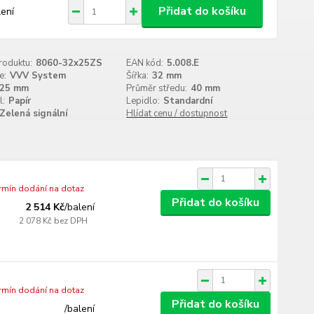
Přidat do košíku
lení
roduktu:
8060-32x25ZS
EAN kód:
5.008.E
e:
VVV System
Šířka:
32 mm
25 mm
Průměr středu:
40 mm
l:
Papír
Lepidlo:
Standardní
Zelená signální
Hlídat cenu / dostupnost
ermín dodání na dotaz
Přidat do košíku
2 514 Kč
/
balení
2 078 Kč
bez DPH
ermín dodání na dotaz
Přidat do košíku
/
balení