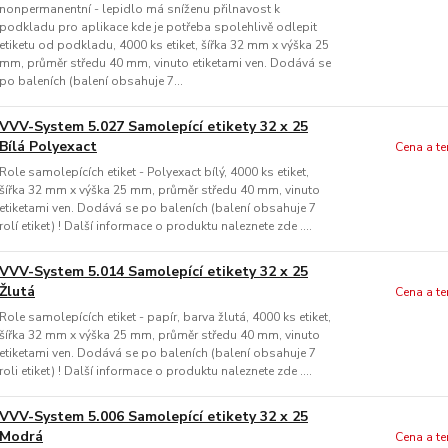
nonpermanentní - lepidlo má sníženu přilnavost k
podkladu pro aplikace kde je potřeba spolehlivě odlepit
etiketu od podkladu, 4000 ks etiket, šířka 32 mm x výška 25
mm, průměr středu 40 mm, vinuto etiketami ven. Dodává se
po baleních (balení obsahuje 7...
VVV-System 5.027 Samolepící etikety 32 x 25
Bílá Polyexact
Cena a t
Role samolepících etiket - Polyexact bílý, 4000 ks etiket,
šířka 32 mm x výška 25 mm, průměr středu 40 mm, vinuto
etiketami ven. Dodává se po baleních (balení obsahuje 7
rolí etiket) ! Další informace o produktu naleznete zde ....
VVV-System 5.014 Samolepící etikety 32 x 25
Žlutá
Cena a t
Role samolepících etiket - papír, barva žlutá, 4000 ks etiket,
šířka 32 mm x výška 25 mm, průměr středu 40 mm, vinuto
etiketami ven. Dodává se po baleních (balení obsahuje 7
roli etiket) ! Další informace o produktu naleznete zde ....
VVV-System 5.006 Samolepící etikety 32 x 25
Modrá
Cena a t