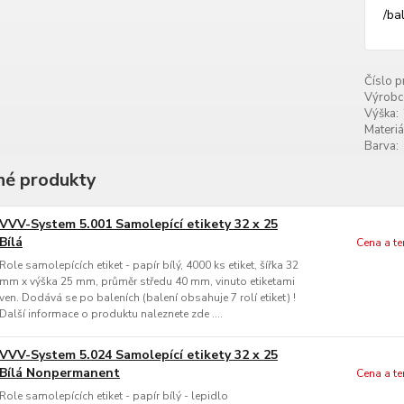
/
ba
Číslo p
Výrobc
Výška:
Materiá
Barva:
é produkty
VVV-System 5.001 Samolepící etikety 32 x 25
Bílá
Cena a t
Role samolepících etiket - papír bílý, 4000 ks etiket, šířka 32
mm x výška 25 mm, průměr středu 40 mm, vinuto etiketami
ven. Dodává se po baleních (balení obsahuje 7 rolí etiket) !
Další informace o produktu naleznete zde ....
VVV-System 5.024 Samolepící etikety 32 x 25
Bílá Nonpermanent
Cena a t
Role samolepících etiket - papír bílý - lepidlo