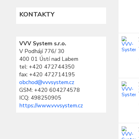
KONTAKTY
VVV System s.r.o.
V Podhájí 776/ 30
400 01 Ústí nad Labem
tel:
+420 472744350
fax: +420 472714195
obchod@vvvsystem.cz
GSM: +420 604274578
ICQ: 498250905
https://www.vvvsystem.cz