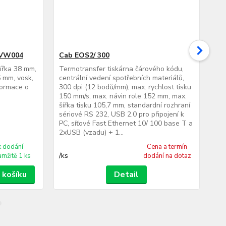
 VW004
Cab EOS2/ 300
Ca
šířka 38 mm,
Termotransfer tiskárna čárového kódu,
Ter
 mm, vosk,
centrální vedení spotřebních materiálů,
cen
formace o
300 dpi (12 bodů/mm), max. rychlost tisku
300
150 mm/s, max. návin role 152 mm, max.
150
šířka tisku 105,7 mm, standardní rozhraní
šíř
sériové RS 232, USB 2.0 pro připojení k
sér
PC, síťové Fast Ethernet 10/ 100 base T a
PC,
2xUSB (vzadu) + 1...
2xU
k dodání
Cena a termín
/
ks
/
ks
amžitě 1 ks
dodání na dotaz
 košíku
Detail