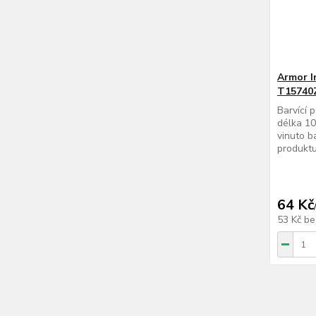
Armor I
T15740
Barvící 
délka 10
vinuto b
produktu
64 Kč
53 Kč
be