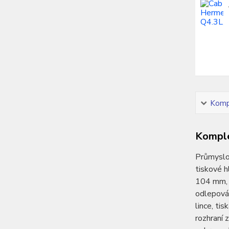
Kompl
Komple
Průmyslov
tiskové h
104 mm, o
odlepován
lince, ti
rozhraní 