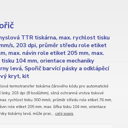
ořič
yslová TTR tiskárna, max. rychlost tisku
mm/s, 203 dpi, průměr středu role etiket
m, max. návin role etiket 205 mm, max.
a tisku 104 mm, orientace mechaniky
árny levá, Spořič barvící pásky a odklápěcí
vý kryt, kit
lová termotransfer tiskárna čárového kódu pro automatické
 linky, 203 dpi (8 bodů/mm), silná ochranná vrstva tiskové
 max. rychlost tisku 300 mm/s, průměr středu role etiket 76 mm,
ávin role etiket 205 mm, max. šířka tisku 104 mm, orientace
iky tiskárny levá, může prac...
celý popis