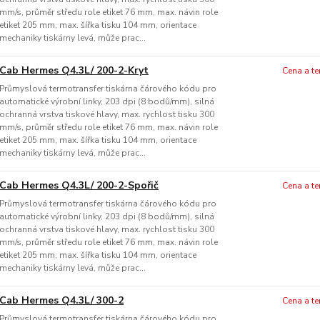
mm/s, průměr středu role etiket 76 mm, max. návin role
etiket 205 mm, max. šířka tisku 104 mm, orientace
mechaniky tiskárny levá, může prac...
Cab Hermes Q4.3L/ 200-2-Kryt
Cena a t
Průmyslová termotransfer tiskárna čárového kódu pro
automatické výrobní linky, 203 dpi (8 bodů/mm), silná
ochranná vrstva tiskové hlavy, max. rychlost tisku 300
mm/s, průměr středu role etiket 76 mm, max. návin role
etiket 205 mm, max. šířka tisku 104 mm, orientace
mechaniky tiskárny levá, může prac...
Cab Hermes Q4.3L/ 200-2-Spořič
Cena a t
Průmyslová termotransfer tiskárna čárového kódu pro
automatické výrobní linky, 203 dpi (8 bodů/mm), silná
ochranná vrstva tiskové hlavy, max. rychlost tisku 300
mm/s, průměr středu role etiket 76 mm, max. návin role
etiket 205 mm, max. šířka tisku 104 mm, orientace
mechaniky tiskárny levá, může prac...
Cab Hermes Q4.3L/ 300-2
Cena a t
Průmyslová termotransfer tiskárna čárového kódu pro