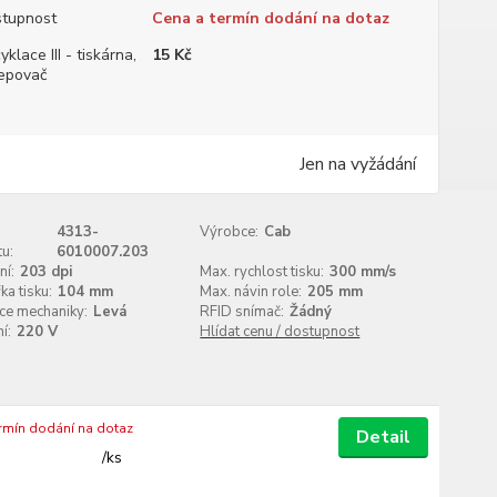
tupnost
Cena a termín dodání na dotaz
yklace III - tiskárna,
15 Kč
epovač
Jen na vyžádání
4313-
Výrobce:
Cab
u:
6010007.203
ní:
203 dpi
Max. rychlost tisku:
300 mm/s
ka tisku:
104 mm
Max. návin role:
205 mm
ce mechaniky:
Levá
RFID snímač:
Žádný
í:
220 V
Hlídat cenu / dostupnost
ermín dodání na dotaz
Detail
/
ks