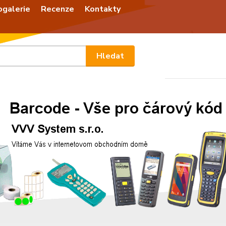
ogalerie
Recenze
Kontakty
Nevíte
Hledat
+420
Po - P