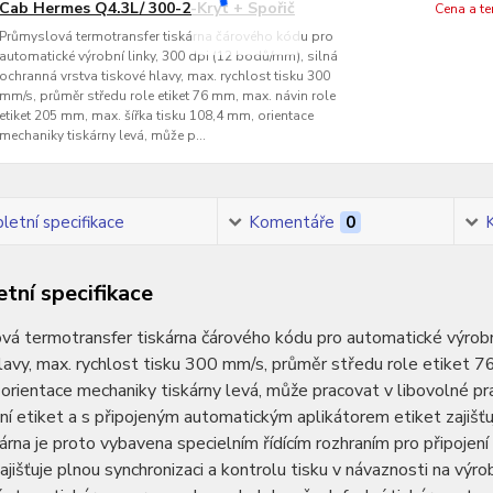
Cab Hermes Q4.3L/ 300-2-Kryt + Spořič
Cena a t
Průmyslová termotransfer tiskárna čárového kódu pro
automatické výrobní linky, 300 dpi (12 bodů/mm), silná
ochranná vrstva tiskové hlavy, max. rychlost tisku 300
mm/s, průměr středu role etiket 76 mm, max. návin role
etiket 205 mm, max. šířka tisku 108,4 mm, orientace
mechaniky tiskárny levá, může p...
etní specifikace
Komentáře
0
tní specifikace
á termotransfer tiskárna čárového kódu pro automatické výrobní
lavy, max. rychlost tisku 300 mm/s, průměr středu role etiket 7
rientace mechaniky tiskárny levá, může pracovat v libovolné prac
í etiket a s připojeným automatickým aplikátorem etiket zajišťu
skárna je proto vybavena specielním řídícím rozhraním pro připojení
zajišťuje plnou synchronizaci a kontrolu tisku v návaznosti na výro