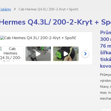
iskárny
Cab Hermes Q4.3L/ 200-2-Kryt + Spořič
Hermes Q4.3L/ 200-2-Kryt + Sp
Prům
300 
76 m
šířk
tisk
kovo
Průmys
výrobní
hlavy,
max. n
mechan