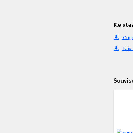
Ke sta
Origi
Návo
Souvise