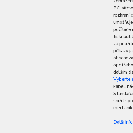
zobrazení
PC, síťov
rozhraní 
umožňuje
počítače 
tisknout 
za použit
příkazy j
obsahovat
opotřebov
dalším ti
Vyberte s
kabel, ná
Standardn
snížit sp
mechaniky
Další inf