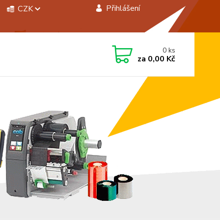
Přihlášení
CZK
 si rady? Zavolejte.
0
ks
 472744350
za
0,00 Kč
á 8:00 - 15:00