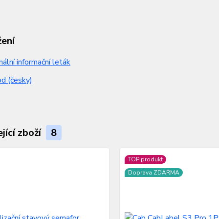
žení
nální informační leták
d (česky)
jící zboží
8
TOP produkt
Doprava ZDARMA