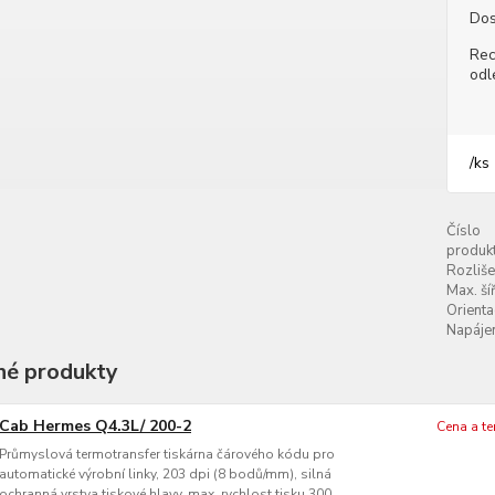
Dos
Rec
odl
/
ks
Číslo
produkt
Rozliše
Max. šíř
Orienta
Napájen
é produkty
Cab Hermes Q4.3L/ 200-2
Cena a t
Průmyslová termotransfer tiskárna čárového kódu pro
automatické výrobní linky, 203 dpi (8 bodů/mm), silná
ochranná vrstva tiskové hlavy, max. rychlost tisku 300