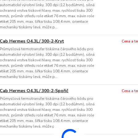
automatické výrobní linky, 300 dpi (12 bodů/mm), silná
ochranná vrstva tiskové hlavy, max. rychlost tisku 300
mm/s, průměr středu role etiket 76 mm, max. návin role
etiket 205 mm, max. šířka tisku 108,4 mm, orientace
mechaniky tiskárny levá, může p...
Cab Hermes Q4.3L/ 300-2-Kryt
Cena a t
Průmyslová termotransfer tiskárna čárového kódu pro
automatické výrobní linky, 300 dpi (12 bodů/mm), silná
ochranná vrstva tiskové hlavy, max. rychlost tisku 300
mm/s, průměr středu role etiket 76 mm, max. návin role
etiket 205 mm, max. šířka tisku 108,4 mm, orientace
mechaniky tiskárny levá, může p...
Cab Hermes Q4.3L/ 300-2-Spořič
Cena a t
Průmyslová termotransfer tiskárna čárového kódu pro
automatické výrobní linky, 300 dpi (12 bodů/mm), silná
ochranná vrstva tiskové hlavy, max. rychlost tisku 300
mm/s, průměr středu role etiket 76 mm, max. návin role
etiket 205 mm, max. šířka tisku 108,4 mm, orientace
mechaniky tiskárny levá, může p...