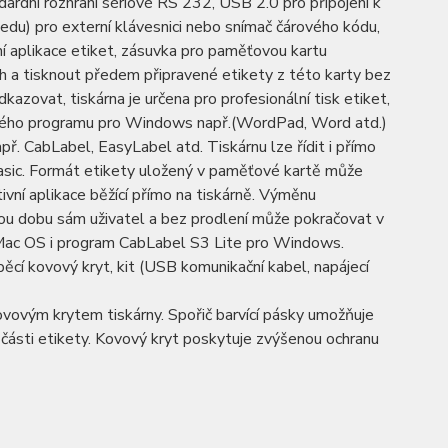
dardní rozhraní sériové RS 232, USB 2.0 pro připojení k
u) pro externí klávesnici nebo snímač čárového kódu,
zení aplikace etiket, zásuvka pro paměťovou kartu
a tisknout předem připravené etikety z této karty bez
dkazovat, tiskárna je určena pro profesionální tisk etiket,
ovaného programu pro Windows např.(WordPad, Word atd.)
ř. CabLabel, EasyLabel atd. Tiskárnu lze řídit i přímo
 Basic. Formát etikety uložený v paměťové kartě může
ivní aplikace běžící přímo na tiskárně. Výměnu
ou dobu sám uživatel a bez prodlení může pokračovat v
a Mac OS i program CabLabel S3 Lite pro Windows.
ápěcí kovový kryt, kit (USB komunikační kabel, napájecí
ovovým krytem tiskárny. Spořič barvící pásky umožňuje
v části etikety. Kovový kryt poskytuje zvýšenou ochranu