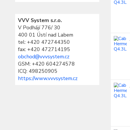
VVV System s.r.o.
V Podhájí 776/ 30
400 01 Ústí nad Labem
tel:
+420 472744350
fax: +420 472714195
obchod@vvvsystem.cz
GSM: +420 604274578
ICQ: 498250905
https://www.vvvsystem.cz