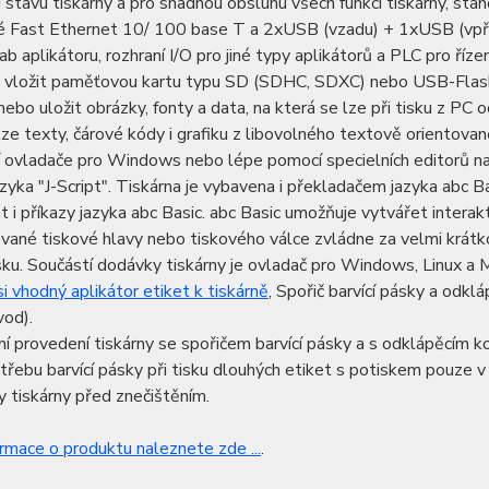
 stavu tiskárny a pro snadnou obsluhu všech funkcí tiskárny, stan
é Fast Ethernet 10/ 100 base T a 2xUSB (vzadu) + 1xUSB (vpřed
cab aplikátoru, rozhraní I/O pro jiné typy aplikátorů a PLC pro ří
 vložit paměťovou kartu typu SD (SDHC, SDXC) nebo USB-Flash 
nebo uložit obrázky, fonty a data, na která se lze při tisku z PC o
lze texty, čárové kódy i grafiku z libovolného textově orient
í ovladače pro Windows nebo lépe pomocí specielních editorů nap
azyka "J-Script". Tiskárna je vybavena i překladačem jazyka abc
 i příkazy jazyka abc Basic. abc Basic umožňuje vytvářet interakt
ané tiskové hlavy nebo tiskového válce zvládne za velmi krátk
sku. Součástí dodávky tiskárny je ovladač pro Windows, Linux 
i vhodný aplikátor etiket k tiskárně
, Spořič barvící pásky a odkl
vod).
í provedení tiskárny se spořičem barvící pásky a s odklápěcím k
otřebu barvící pásky při tisku dlouhých etiket s potiskem pouze 
 tiskárny před znečištěním.
ormace o produktu naleznete zde ...
.