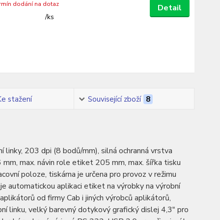
ermín dodání na dotaz
Detail
/
ks
Ke stažení
Související zboží
8
 linky, 203 dpi (8 bodů/mm), silná ochranná vrstva
6 mm, max. návin role etiket 205 mm, max. šířka tisku
ovní poloze, tiskárna je určena pro provoz v režimu
je automatickou aplikaci etiket na výrobky na výrobní
 aplikátorů od firmy Cab i jiných výrobců aplikátorů,
bní linku, velký barevný dotykový grafický dislej 4,3" pro