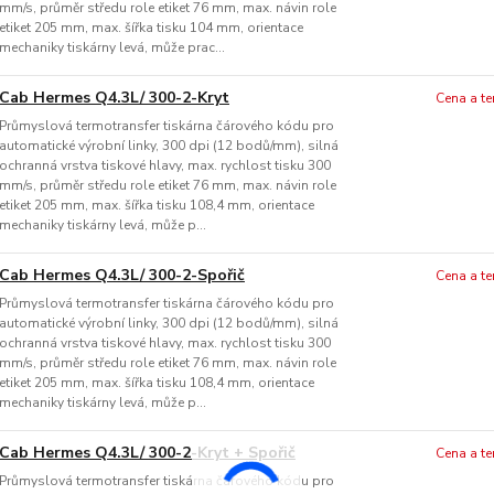
mm/s, průměr středu role etiket 76 mm, max. návin role
etiket 205 mm, max. šířka tisku 104 mm, orientace
mechaniky tiskárny levá, může prac...
Cab Hermes Q4.3L/ 300-2-Kryt
Cena a t
Průmyslová termotransfer tiskárna čárového kódu pro
automatické výrobní linky, 300 dpi (12 bodů/mm), silná
ochranná vrstva tiskové hlavy, max. rychlost tisku 300
mm/s, průměr středu role etiket 76 mm, max. návin role
etiket 205 mm, max. šířka tisku 108,4 mm, orientace
mechaniky tiskárny levá, může p...
Cab Hermes Q4.3L/ 300-2-Spořič
Cena a t
Průmyslová termotransfer tiskárna čárového kódu pro
automatické výrobní linky, 300 dpi (12 bodů/mm), silná
ochranná vrstva tiskové hlavy, max. rychlost tisku 300
mm/s, průměr středu role etiket 76 mm, max. návin role
etiket 205 mm, max. šířka tisku 108,4 mm, orientace
mechaniky tiskárny levá, může p...
Cab Hermes Q4.3L/ 300-2-Kryt + Spořič
Cena a t
Průmyslová termotransfer tiskárna čárového kódu pro