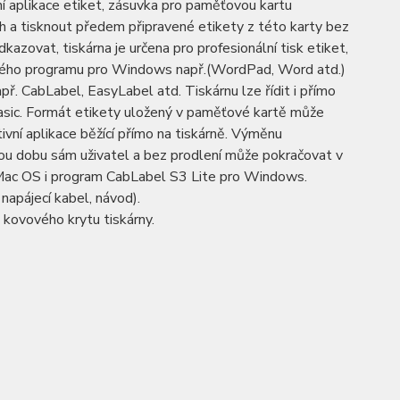
zení aplikace etiket, zásuvka pro paměťovou kartu
a tisknout předem připravené etikety z této karty bez
dkazovat, tiskárna je určena pro profesionální tisk etiket,
ovaného programu pro Windows např.(WordPad, Word atd.)
ř. CabLabel, EasyLabel atd. Tiskárnu lze řídit i přímo
 Basic. Formát etikety uložený v paměťové kartě může
ivní aplikace běžící přímo na tiskárně. Výměnu
ou dobu sám uživatel a bez prodlení může pokračovat v
a Mac OS i program CabLabel S3 Lite pro Windows.
 napájecí kabel, návod).
 kovového krytu tiskárny.