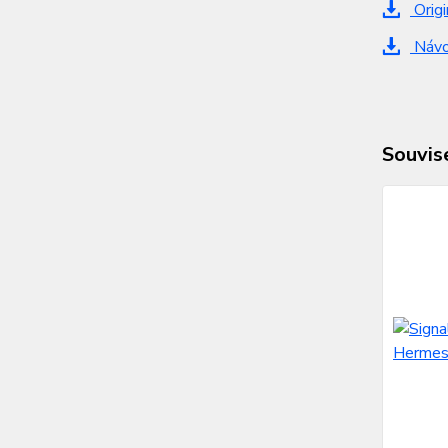
Origi
Návo
Souvise