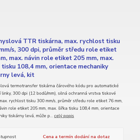
yslová TTR tiskárna, max. rychlost tisku
mm/s, 300 dpi, průměr středu role etiket
m, max. návin role etiket 205 mm, max.
a tisku 108,4 mm, orientace mechaniky
rny levá, kit
lová termotransfer tiskárna čárového kódu pro automatické
 linky, 300 dpi (12 bodů/mm), silná ochranná vrstva tiskové
 max. rychlost tisku 300 mm/s, průměr středu role etiket 76 mm,
ávin role etiket 205 mm, max. šířka tisku 108,4 mm, orientace
iky tiskárny levá, může p...
celý popis
tupnost
Cena a termín dodání na dotaz