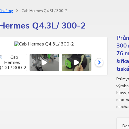
iskárny
Cab Hermes Q4.3L/ 300-2
Hermes Q4.3L/ 300-2
Prům
300 
76 m
šířk
tiská
Průmys
výrobní
hlavy,
max. n
mechan
Dos