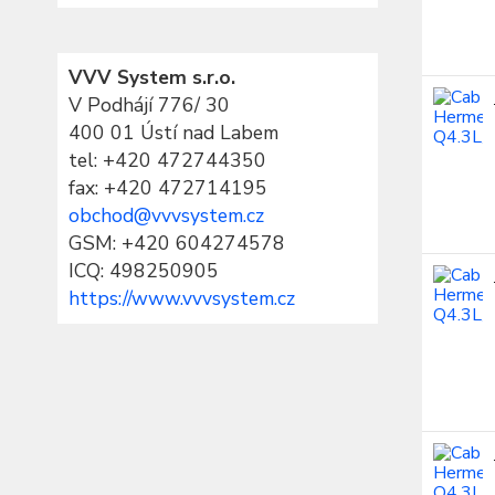
VVV System s.r.o.
V Podhájí 776/ 30
400 01 Ústí nad Labem
tel:
+420 472744350
fax: +420 472714195
obchod@vvvsystem.cz
GSM: +420 604274578
ICQ: 498250905
https://www.vvvsystem.cz