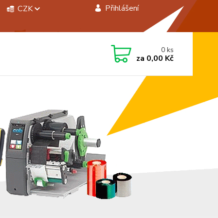
Přihlášení
CZK
 si rady? Zavolejte.
0
ks
 472744350
za
0,00 Kč
á 8:00 - 15:00