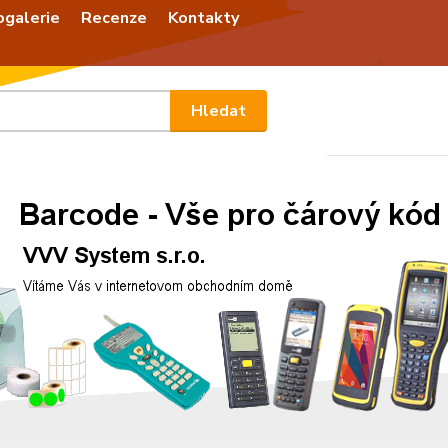
ogalerie
Recenze
Kontakty
Nevíte
Hledat
+420
Po - P