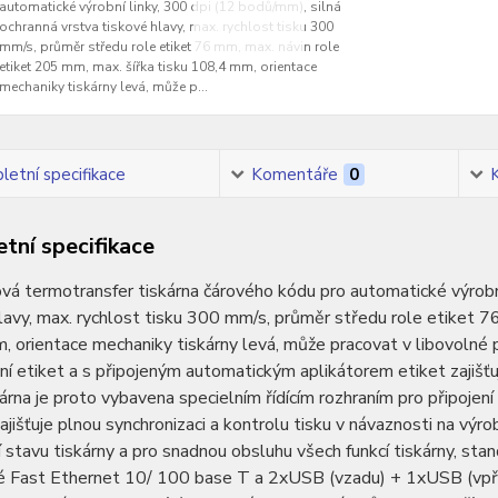
automatické výrobní linky, 300 dpi (12 bodů/mm), silná
ochranná vrstva tiskové hlavy, max. rychlost tisku 300
mm/s, průměr středu role etiket 76 mm, max. návin role
etiket 205 mm, max. šířka tisku 108,4 mm, orientace
mechaniky tiskárny levá, může p...
etní specifikace
Komentáře
0
tní specifikace
á termotransfer tiskárna čárového kódu pro automatické výrobní
lavy, max. rychlost tisku 300 mm/s, průměr středu role etiket 7
 orientace mechaniky tiskárny levá, může pracovat v libovolné pr
í etiket a s připojeným automatickým aplikátorem etiket zajišťu
skárna je proto vybavena specielním řídícím rozhraním pro připojení
zajišťuje plnou synchronizaci a kontrolu tisku v návaznosti na výro
 stavu tiskárny a pro snadnou obsluhu všech funkcí tiskárny, stan
é Fast Ethernet 10/ 100 base T a 2xUSB (vzadu) + 1xUSB (vpřed