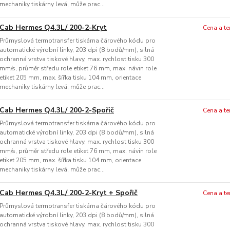
mechaniky tiskárny levá, může prac...
Cab Hermes Q4.3L/ 200-2-Kryt
Cena a t
Průmyslová termotransfer tiskárna čárového kódu pro
automatické výrobní linky, 203 dpi (8 bodů/mm), silná
ochranná vrstva tiskové hlavy, max. rychlost tisku 300
mm/s, průměr středu role etiket 76 mm, max. návin role
etiket 205 mm, max. šířka tisku 104 mm, orientace
mechaniky tiskárny levá, může prac...
Cab Hermes Q4.3L/ 200-2-Spořič
Cena a t
Průmyslová termotransfer tiskárna čárového kódu pro
automatické výrobní linky, 203 dpi (8 bodů/mm), silná
ochranná vrstva tiskové hlavy, max. rychlost tisku 300
mm/s, průměr středu role etiket 76 mm, max. návin role
etiket 205 mm, max. šířka tisku 104 mm, orientace
mechaniky tiskárny levá, může prac...
Cab Hermes Q4.3L/ 200-2-Kryt + Spořič
Cena a t
Průmyslová termotransfer tiskárna čárového kódu pro
automatické výrobní linky, 203 dpi (8 bodů/mm), silná
ochranná vrstva tiskové hlavy, max. rychlost tisku 300