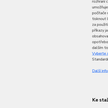
rozhraní 
umožňuje
počítače 
tisknout 
za použit
příkazy j
obsahovat
opotřebov
dalším ti
Vyberte s
Standardn
Další inf
Ke sta