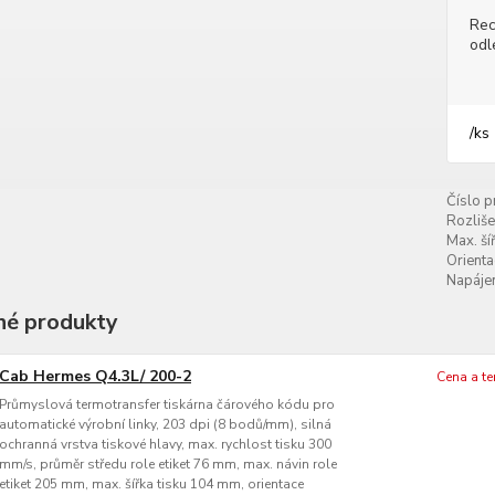
Rec
odl
/
ks
Číslo p
Rozliše
Max. šíř
Orienta
Napájen
é produkty
Cab Hermes Q4.3L/ 200-2
Cena a t
Průmyslová termotransfer tiskárna čárového kódu pro
automatické výrobní linky, 203 dpi (8 bodů/mm), silná
ochranná vrstva tiskové hlavy, max. rychlost tisku 300
mm/s, průměr středu role etiket 76 mm, max. návin role
etiket 205 mm, max. šířka tisku 104 mm, orientace