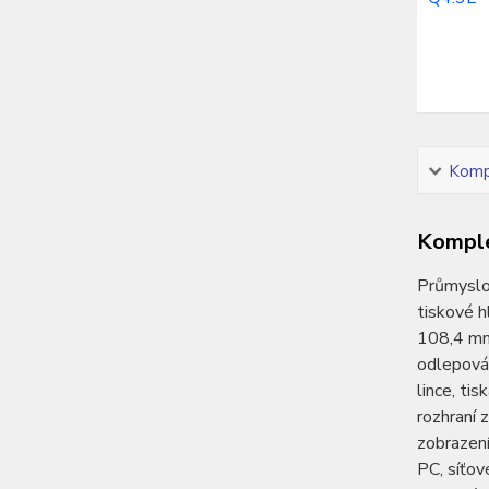
Kompl
Komple
Průmyslov
tiskové h
108,4 mm,
odlepován
lince, ti
rozhraní 
zobrazení
PC, síťov