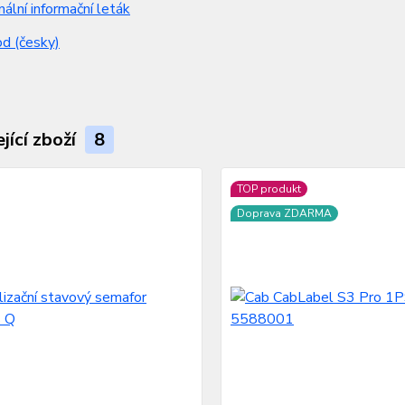
nální informační leták
d (česky)
jící zboží
8
TOP produkt
Doprava ZDARMA