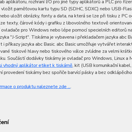
cab aplikátoru, rozhraní I/O pro jiné typy aplikátorů a PLC pro ří
 vložit paměťovou kartu typu SD (SDHC, SDXC) nebo USB-Flash 
nebo uložit obrázky, fonty a data, na která se lze při tisku z PC o
lze texty, čárové kódy i grafiku z libovolného textově orient
í ovladače pro Windows nebo lépe pomocí specielních editorů nap
azyka "J-Script". Tiskárna je vybavena i překladačem jazyka abc
 i příkazy jazyka abc Basic. abc Basic umožňuje vytvářet interakt
ané tiskové hlavy nebo tiskového válce zvládne za velmi krátk
sku. Součástí dodávky tiskárny je ovladač pro Windows, Linux 
i vhodný aplikátor etiket k tiskárně
, kit (USB komunikační kabel,
í provedení tiskárny bez spořiče barvící pásky a bez odklápěcího
ormace o produktu naleznete zde ...
.
žení