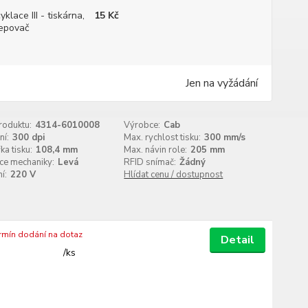
yklace III - tiskárna,
15 Kč
epovač
Jen na vyžádání
roduktu:
4314-6010008
Výrobce:
Cab
ní:
300 dpi
Max. rychlost tisku:
300 mm/s
ka tisku:
108,4 mm
Max. návin role:
205 mm
ce mechaniky:
Levá
RFID snímač:
Žádný
í:
220 V
Hlídat cenu / dostupnost
ermín dodání na dotaz
Detail
/
ks