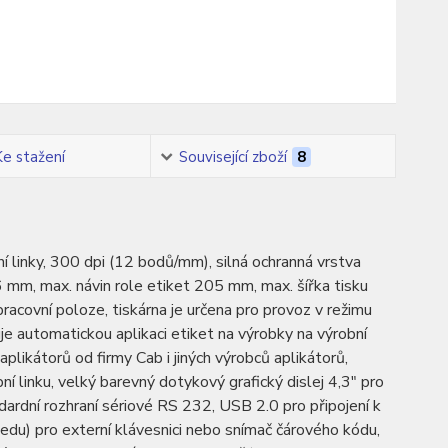
Ke stažení
Související zboží
8
 linky, 300 dpi (12 bodů/mm), silná ochranná vrstva
6 mm, max. návin role etiket 205 mm, max. šířka tisku
acovní poloze, tiskárna je určena pro provoz v režimu
je automatickou aplikaci etiket na výrobky na výrobní
 aplikátorů od firmy Cab i jiných výrobců aplikátorů,
bní linku, velký barevný dotykový grafický dislej 4,3" pro
dardní rozhraní sériové RS 232, USB 2.0 pro připojení k
u) pro externí klávesnici nebo snímač čárového kódu,