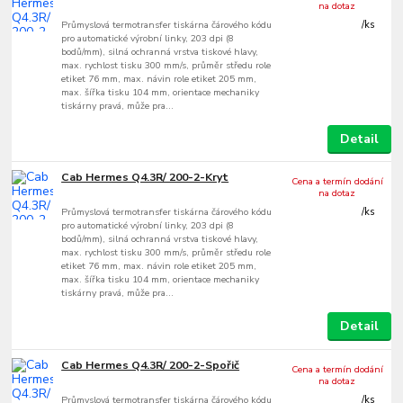
na dotaz
Průmyslová termotransfer tiskárna čárového kódu
/
ks
pro automatické výrobní linky, 203 dpi (8
bodů/mm), silná ochranná vrstva tiskové hlavy,
max. rychlost tisku 300 mm/s, průměr středu role
etiket 76 mm, max. návin role etiket 205 mm,
max. šířka tisku 104 mm, orientace mechaniky
tiskárny pravá, může pra...
Detail
Cab Hermes Q4.3R/ 200-2-Kryt
Cena a termín dodání
na dotaz
Průmyslová termotransfer tiskárna čárového kódu
/
ks
pro automatické výrobní linky, 203 dpi (8
bodů/mm), silná ochranná vrstva tiskové hlavy,
max. rychlost tisku 300 mm/s, průměr středu role
etiket 76 mm, max. návin role etiket 205 mm,
max. šířka tisku 104 mm, orientace mechaniky
tiskárny pravá, může pra...
Detail
Cab Hermes Q4.3R/ 200-2-Spořič
Cena a termín dodání
na dotaz
Průmyslová termotransfer tiskárna čárového kódu
/
ks