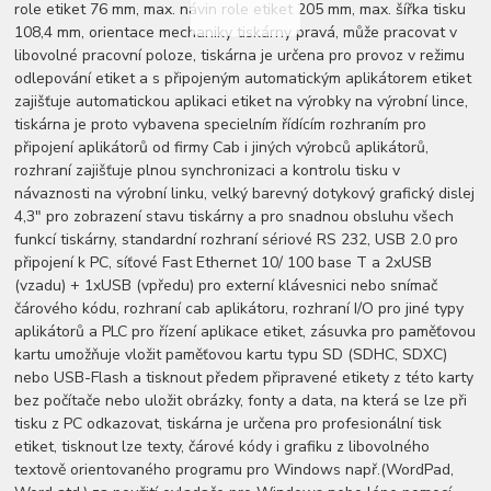
role etiket 76 mm, max. návin role etiket 205 mm, max. šířka tisku
108,4 mm, orientace mechaniky tiskárny pravá, může pracovat v
libovolné pracovní poloze, tiskárna je určena pro provoz v režimu
odlepování etiket a s připojeným automatickým aplikátorem etiket
zajišťuje automatickou aplikaci etiket na výrobky na výrobní lince,
tiskárna je proto vybavena specielním řídícím rozhraním pro
připojení aplikátorů od firmy Cab i jiných výrobců aplikátorů,
rozhraní zajišťuje plnou synchronizaci a kontrolu tisku v
návaznosti na výrobní linku, velký barevný dotykový grafický dislej
4,3" pro zobrazení stavu tiskárny a pro snadnou obsluhu všech
funkcí tiskárny, standardní rozhraní sériové RS 232, USB 2.0 pro
připojení k PC, síťové Fast Ethernet 10/ 100 base T a 2xUSB
(vzadu) + 1xUSB (vpředu) pro externí klávesnici nebo snímač
čárového kódu, rozhraní cab aplikátoru, rozhraní I/O pro jiné typy
aplikátorů a PLC pro řízení aplikace etiket, zásuvka pro paměťovou
kartu umožňuje vložit paměťovou kartu typu SD (SDHC, SDXC)
nebo USB-Flash a tisknout předem připravené etikety z této karty
bez počítače nebo uložit obrázky, fonty a data, na která se lze při
tisku z PC odkazovat, tiskárna je určena pro profesionální tisk
etiket, tisknout lze texty, čárové kódy i grafiku z libovolného
textově orientovaného programu pro Windows např.(WordPad,