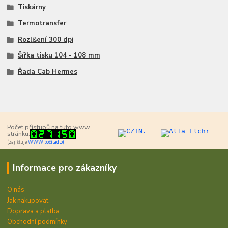
Tiskárny
Termotransfer
Rozlišení 300 dpi
Šířka tisku 104 - 108 mm
Řada Cab Hermes
Počet přístupů na tuto www
stránku:
(zajišťuje
WWW počítadlo)
Informace pro zákazníky
O nás
Jak nakupovat
Doprava a platba
Obchodní podmínky