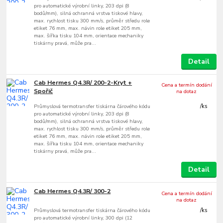
pro automatické výrobní linky, 203 dpi (8
bodů/mm), silná ochranná vrstva tiskové hlavy,
max. rychlost tisku 300 mm/s, průměr středu role
etiket 76 mm, max. návin role etiket 205 mm,
max. šířka tisku 104 mm, orientace mechaniky
tiskárny pravá, může pra...
Detail
Cab Hermes Q4.3R/ 200-2-Kryt +
Cena a termín dodání
Spořič
na dotaz
Průmyslová termotransfer tiskárna čárového kódu
/
ks
pro automatické výrobní linky, 203 dpi (8
bodů/mm), silná ochranná vrstva tiskové hlavy,
max. rychlost tisku 300 mm/s, průměr středu role
etiket 76 mm, max. návin role etiket 205 mm,
max. šířka tisku 104 mm, orientace mechaniky
tiskárny pravá, může pra...
Detail
Cab Hermes Q4.3R/ 300-2
Cena a termín dodání
na dotaz
Průmyslová termotransfer tiskárna čárového kódu
/
ks
pro automatické výrobní linky, 300 dpi (12