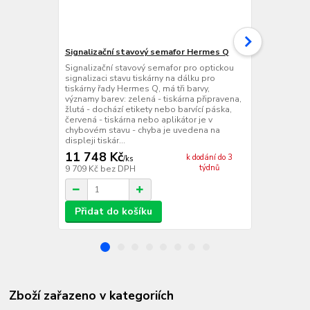
Signalizační stavový semafor Hermes Q
Cab CabLabe
Signalizační stavový semafor pro optickou
Plná verze pr
signalizaci stavu tiskárny na dálku pro
programem C
tiskárny řady Hermes Q, má tři barvy,
a pokročilýc
významy barev: zelená - tiskárna připravena,
pro tvorbu a
žlutá - dochází etikety nebo barvící páska,
S3 Pro je ne
červená - tiskárna nebo aplikátor je v
v ní možné vy
chybovém stavu - chyba je uvedena na
průmyslový se
displeji tiskár...
11 748 Kč
13 498 
k dodání do 3
/
ks
týdnů
9 709 Kč
bez DPH
11 155 Kč
be
Přidat do košíku
Přidat d
Zboží zařazeno v kategoriích