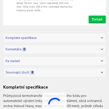
etiket 76 mm, max. návin role etiket 205 mm,
max. šířka tisku 108,4 mm, orientace mechaniky
tiskárny pravá, může ...
Detail
Kompletní specifikace
Komentáře
0
Ke stažení
Související zboží
8
Kompletní specifikace
Průmyslová termotransfer tiskárna čárového kódu pro
automatické výrobní linky, 300 dpi (12 bodů/mm), silná ochranná
vrstva tiskové hlavy, max. rychlost tisku 300 mm/s, průměr středu