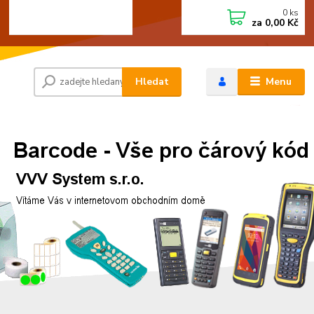
0
ks
+420 472744350
CZK
za
0,00 Kč
Po - Pá 8:00 - 15:00
Hledat
Menu