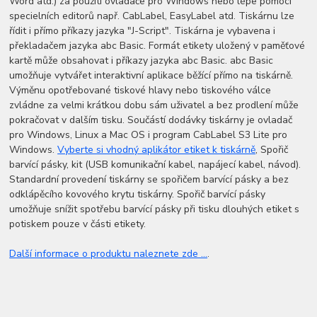
Word atd.) za použití ovladače pro Windows nebo lépe pomocí
specielních editorů např. CabLabel, EasyLabel atd. Tiskárnu lze
řídit i přímo příkazy jazyka "J-Script". Tiskárna je vybavena i
překladačem jazyka abc Basic. Formát etikety uložený v paměťové
kartě může obsahovat i příkazy jazyka abc Basic. abc Basic
umožňuje vytvářet interaktivní aplikace běžící přímo na tiskárně.
Výměnu opotřebované tiskové hlavy nebo tiskového válce
zvládne za velmi krátkou dobu sám uživatel a bez prodlení může
pokračovat v dalším tisku. Součástí dodávky tiskárny je ovladač
pro Windows, Linux a Mac OS i program CabLabel S3 Lite pro
Windows.
Vyberte si vhodný aplikátor etiket k tiskárně
, Spořič
barvící pásky, kit (USB komunikační kabel, napájecí kabel, návod).
Standardní provedení tiskárny se spořičem barvící pásky a bez
odklápěcího kovového krytu tiskárny. Spořič barvící pásky
umožňuje snížit spotřebu barvící pásky při tisku dlouhých etiket s
potiskem pouze v části etikety.
Další informace o produktu naleznete zde ...
.