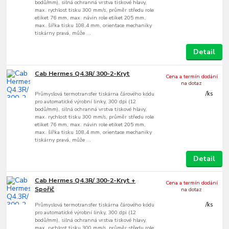
bodů/mm), silná ochranná vrstva tiskové hlavy,
max. rychlost tisku 300 mm/s, průměr středu role
etiket 76 mm, max. návin role etiket 205 mm,
max. šířka tisku 108,4 mm, orientace mechaniky
tiskárny pravá, může ...
Detail
Cab Hermes Q4.3R/ 300-2-Kryt
Cena a termín dodání
na dotaz
Průmyslová termotransfer tiskárna čárového kódu
/
ks
pro automatické výrobní linky, 300 dpi (12
bodů/mm), silná ochranná vrstva tiskové hlavy,
max. rychlost tisku 300 mm/s, průměr středu role
etiket 76 mm, max. návin role etiket 205 mm,
max. šířka tisku 108,4 mm, orientace mechaniky
tiskárny pravá, může ...
Detail
Cab Hermes Q4.3R/ 300-2-Kryt +
Cena a termín dodání
Spořič
na dotaz
Průmyslová termotransfer tiskárna čárového kódu
/
ks
pro automatické výrobní linky, 300 dpi (12
bodů/mm), silná ochranná vrstva tiskové hlavy,
max. rychlost tisku 300 mm/s, průměr středu role