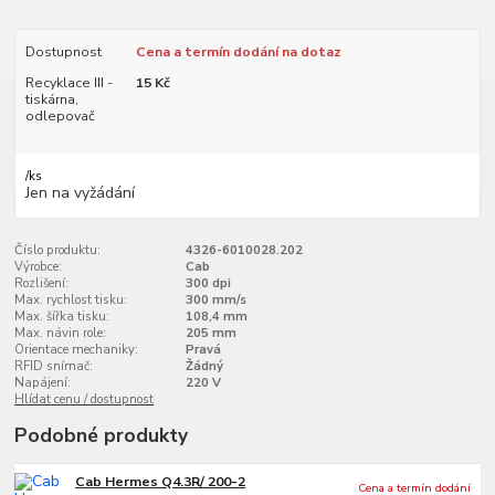
Dostupnost
Cena a termín dodání na dotaz
Recyklace III -
15 Kč
tiskárna,
odlepovač
/
ks
Jen na vyžádání
Číslo produktu:
4326-6010028.202
Výrobce:
Cab
Rozlišení:
300 dpi
Max. rychlost tisku:
300 mm/s
Max. šířka tisku:
108,4 mm
Max. návin role:
205 mm
Orientace mechaniky:
Pravá
RFID snímač:
Žádný
Napájení:
220 V
Hlídat cenu / dostupnost
Podobné produkty
Cab Hermes Q4.3R/ 200-2
Cena a termín dodání