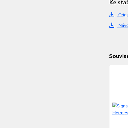
Ke sta
Origi
Návo
Souvise