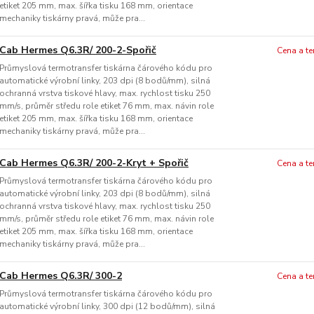
etiket 205 mm, max. šířka tisku 168 mm, orientace
mechaniky tiskárny pravá, může pra...
Cab Hermes Q6.3R/ 200-2-Spořič
Cena a t
Průmyslová termotransfer tiskárna čárového kódu pro
automatické výrobní linky, 203 dpi (8 bodů/mm), silná
ochranná vrstva tiskové hlavy, max. rychlost tisku 250
mm/s, průměr středu role etiket 76 mm, max. návin role
etiket 205 mm, max. šířka tisku 168 mm, orientace
mechaniky tiskárny pravá, může pra...
Cab Hermes Q6.3R/ 200-2-Kryt + Spořič
Cena a t
Průmyslová termotransfer tiskárna čárového kódu pro
automatické výrobní linky, 203 dpi (8 bodů/mm), silná
ochranná vrstva tiskové hlavy, max. rychlost tisku 250
mm/s, průměr středu role etiket 76 mm, max. návin role
etiket 205 mm, max. šířka tisku 168 mm, orientace
mechaniky tiskárny pravá, může pra...
Cab Hermes Q6.3R/ 300-2
Cena a t
Průmyslová termotransfer tiskárna čárového kódu pro
automatické výrobní linky, 300 dpi (12 bodů/mm), silná