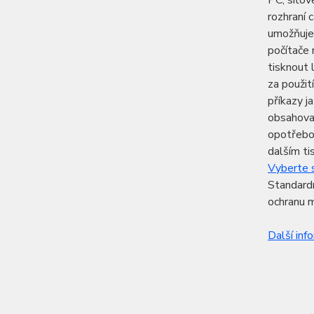
PC, síťov
rozhraní 
umožňuje
počítače 
tisknout 
za použit
příkazy j
obsahovat
opotřebov
dalším ti
Vyberte s
Standardn
ochranu m
Další inf