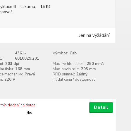
yklace III - tiskárna,
15 Kč
epovač
Jen na vyžádání
4361-
Výrobce:
Cab
u:
6010029.201
ní:
203 dpi
Max. rychlost tisku:
250 mm/s
ka tisku:
168 mm
Max. návin role:
205 mm
ce mechaniky:
Pravá
RFID snímač:
Žádný
í:
220 V
Hlídat cenu / dostupnost
ermín dodání na dotaz
Detail
/
ks