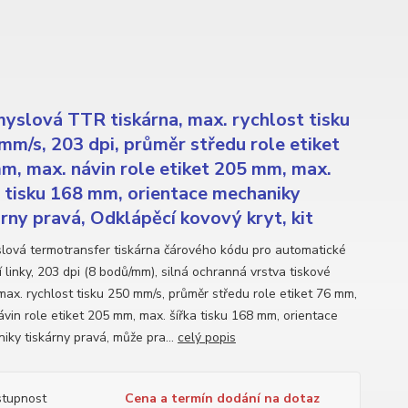
yslová TTR tiskárna, max. rychlost tisku
mm/s, 203 dpi, průměr středu role etiket
m, max. návin role etiket 205 mm, max.
a tisku 168 mm, orientace mechaniky
árny pravá, Odklápěcí kovový kryt, kit
lová termotransfer tiskárna čárového kódu pro automatické
 linky, 203 dpi (8 bodů/mm), silná ochranná vrstva tiskové
 max. rychlost tisku 250 mm/s, průměr středu role etiket 76 mm,
ávin role etiket 205 mm, max. šířka tisku 168 mm, orientace
iky tiskárny pravá, může pra...
celý popis
tupnost
Cena a termín dodání na dotaz