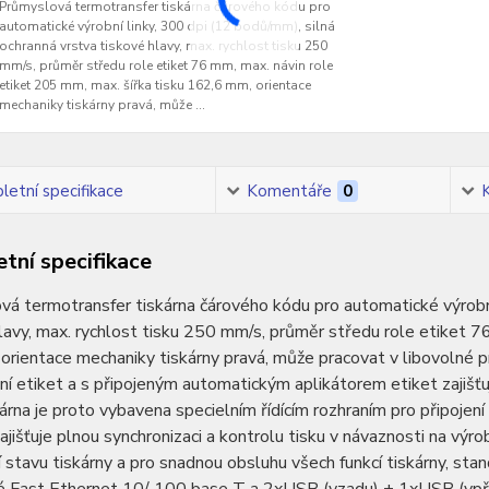
Průmyslová termotransfer tiskárna čárového kódu pro
automatické výrobní linky, 300 dpi (12 bodů/mm), silná
ochranná vrstva tiskové hlavy, max. rychlost tisku 250
mm/s, průměr středu role etiket 76 mm, max. návin role
etiket 205 mm, max. šířka tisku 162,6 mm, orientace
mechaniky tiskárny pravá, může ...
etní specifikace
Komentáře
0
tní specifikace
á termotransfer tiskárna čárového kódu pro automatické výrobní
lavy, max. rychlost tisku 250 mm/s, průměr středu role etiket 7
rientace mechaniky tiskárny pravá, může pracovat v libovolné pr
í etiket a s připojeným automatickým aplikátorem etiket zajišťu
skárna je proto vybavena specielním řídícím rozhraním pro připojení
zajišťuje plnou synchronizaci a kontrolu tisku v návaznosti na výro
 stavu tiskárny a pro snadnou obsluhu všech funkcí tiskárny, stan