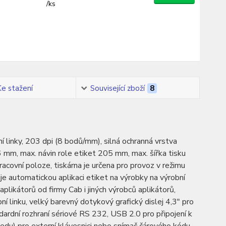
/
ks
Ke stažení
Související zboží
8
 linky, 203 dpi (8 bodů/mm), silná ochranná vrstva
6 mm, max. návin role etiket 205 mm, max. šířka tisku
acovní poloze, tiskárna je určena pro provoz v režimu
je automatickou aplikaci etiket na výrobky na výrobní
 aplikátorů od firmy Cab i jiných výrobců aplikátorů,
bní linku, velký barevný dotykový grafický dislej 4,3" pro
dardní rozhraní sériové RS 232, USB 2.0 pro připojení k