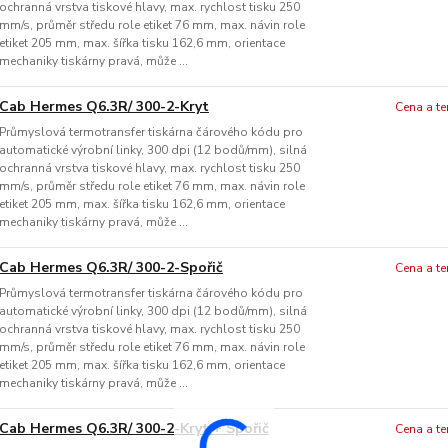
ochranná vrstva tiskové hlavy, max. rychlost tisku 250
mm/s, průměr středu role etiket 76 mm, max. návin role
etiket 205 mm, max. šířka tisku 162,6 mm, orientace
mechaniky tiskárny pravá, může ...
Cab Hermes Q6.3R/ 300-2-Kryt
Cena a t
Průmyslová termotransfer tiskárna čárového kódu pro
automatické výrobní linky, 300 dpi (12 bodů/mm), silná
ochranná vrstva tiskové hlavy, max. rychlost tisku 250
mm/s, průměr středu role etiket 76 mm, max. návin role
etiket 205 mm, max. šířka tisku 162,6 mm, orientace
mechaniky tiskárny pravá, může ...
Cab Hermes Q6.3R/ 300-2-Spořič
Cena a t
Průmyslová termotransfer tiskárna čárového kódu pro
automatické výrobní linky, 300 dpi (12 bodů/mm), silná
ochranná vrstva tiskové hlavy, max. rychlost tisku 250
mm/s, průměr středu role etiket 76 mm, max. návin role
etiket 205 mm, max. šířka tisku 162,6 mm, orientace
mechaniky tiskárny pravá, může ...
Cab Hermes Q6.3R/ 300-2-Kryt + Spořič
Cena a t