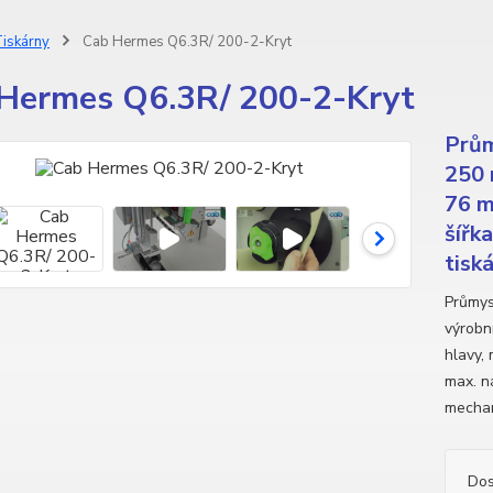
iskárny
Cab Hermes Q6.3R/ 200-2-Kryt
Hermes Q6.3R/ 200-2-Kryt
Prům
250 
76 m
šířk
tisk
Průmys
výrobní
hlavy,
max. n
mechan
Dos