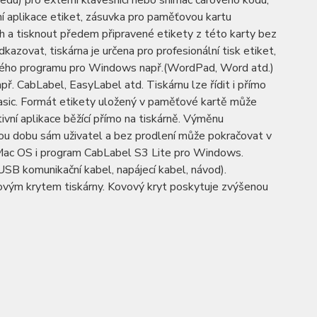
u) pro externí klávesnici nebo snímač čárového kódu,
zení aplikace etiket, zásuvka pro paměťovou kartu
a tisknout předem připravené etikety z této karty bez
dkazovat, tiskárna je určena pro profesionální tisk etiket,
ovaného programu pro Windows např.(WordPad, Word atd.)
ř. CabLabel, EasyLabel atd. Tiskárnu lze řídit i přímo
 Basic. Formát etikety uložený v paměťové kartě může
ivní aplikace běžící přímo na tiskárně. Výměnu
ou dobu sám uživatel a bez prodlení může pokračovat v
a Mac OS i program CabLabel S3 Lite pro Windows.
(USB komunikační kabel, napájecí kabel, návod).
vovým krytem tiskárny. Kovový kryt poskytuje zvýšenou