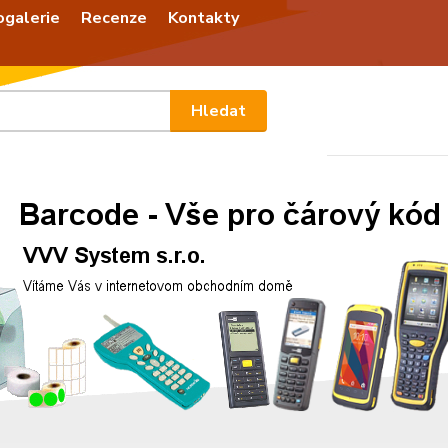
ogalerie
Recenze
Kontakty
Nevíte
Hledat
+420
Po - P