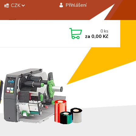
Přihlášení
CZK
 si rady? Zavolejte.
0
ks
 472744350
za
0,00 Kč
á 8:00 - 15:00