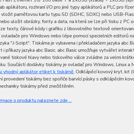
é Fast Ethernet 10/ 100 base T a 2xUSB (vzadu) + 1xUSB (vpřed
cab aplikátoru, rozhraní I/O pro jiné typy aplikátorů a PLC pro ří
 vložit paměťovou kartu typu SD (SDHC, SDXC) nebo USB-Flash 
nebo uložit obrázky, fonty a data, na která se lze při tisku z PC o
lze texty, čárové kódy i grafiku z libovolného textově orient
í ovladače pro Windows nebo lépe pomocí specielních editorů nap
azyka "J-Script". Tiskárna je vybavena i překladačem jazyka abc
 i příkazy jazyka abc Basic. abc Basic umožňuje vytvářet interakt
ané tiskové hlavy nebo tiskového válce zvládne za velmi krátk
sku. Součástí dodávky tiskárny je ovladač pro Windows, Linux 
i vhodný aplikátor etiket k tiskárně
, Odklápěcí kovový kryt, kit 
í provedení tiskárny bez spořiče barvící pásky s odklápěcím ko
echaniky tiskárny před znečištěním.
ormace o produktu naleznete zde ...
.