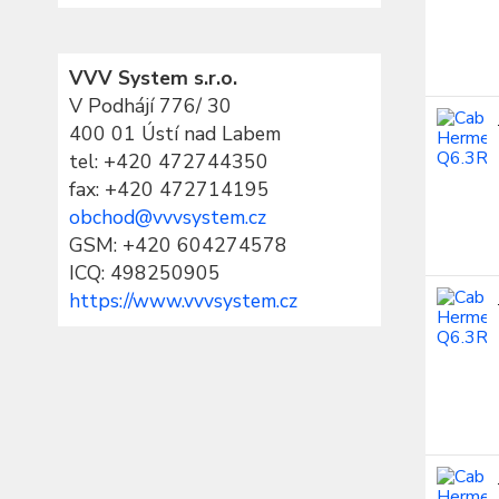
VVV System s.r.o.
V Podhájí 776/ 30
400 01 Ústí nad Labem
tel:
+420 472744350
fax: +420 472714195
obchod@vvvsystem.cz
GSM: +420 604274578
ICQ: 498250905
https://www.vvvsystem.cz