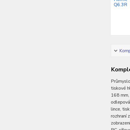
Kompl
Komple
Průmyslov
tiskové h
168 mm, o
odlepován
lince, ti
rozhraní 
zobrazení