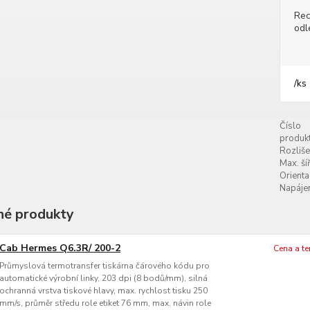
Rec
odl
/
ks
Číslo
produkt
Rozliše
Max. šíř
Orienta
Napájen
é produkty
Cab Hermes Q6.3R/ 200-2
Cena a t
Průmyslová termotransfer tiskárna čárového kódu pro
automatické výrobní linky, 203 dpi (8 bodů/mm), silná
ochranná vrstva tiskové hlavy, max. rychlost tisku 250
mm/s, průměr středu role etiket 76 mm, max. návin role