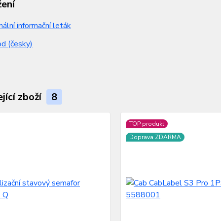
žení
nální informační leták
d (česky)
jící zboží
8
TOP produkt
Doprava ZDARMA