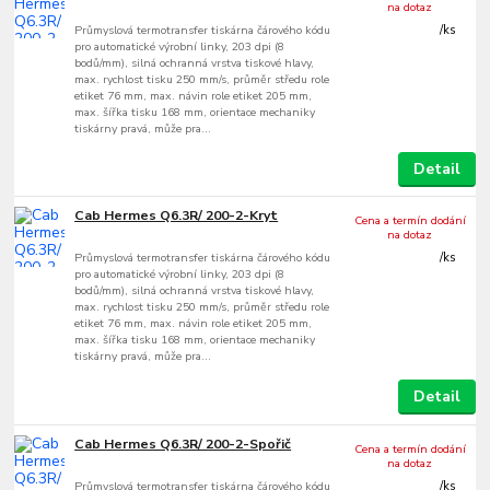
na dotaz
Průmyslová termotransfer tiskárna čárového kódu
/
ks
pro automatické výrobní linky, 203 dpi (8
bodů/mm), silná ochranná vrstva tiskové hlavy,
max. rychlost tisku 250 mm/s, průměr středu role
etiket 76 mm, max. návin role etiket 205 mm,
max. šířka tisku 168 mm, orientace mechaniky
tiskárny pravá, může pra...
Detail
Cab Hermes Q6.3R/ 200-2-Kryt
Cena a termín dodání
na dotaz
Průmyslová termotransfer tiskárna čárového kódu
/
ks
pro automatické výrobní linky, 203 dpi (8
bodů/mm), silná ochranná vrstva tiskové hlavy,
max. rychlost tisku 250 mm/s, průměr středu role
etiket 76 mm, max. návin role etiket 205 mm,
max. šířka tisku 168 mm, orientace mechaniky
tiskárny pravá, může pra...
Detail
Cab Hermes Q6.3R/ 200-2-Spořič
Cena a termín dodání
na dotaz
Průmyslová termotransfer tiskárna čárového kódu
/
ks