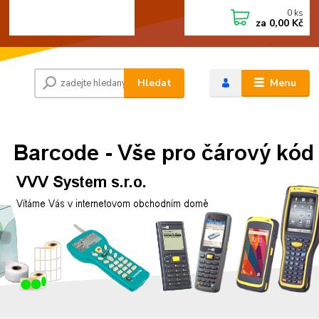
0
ks
+420 472744350
CZK
za
0,00 Kč
Po - Pá 8:00 - 15:00
Hledat
Menu