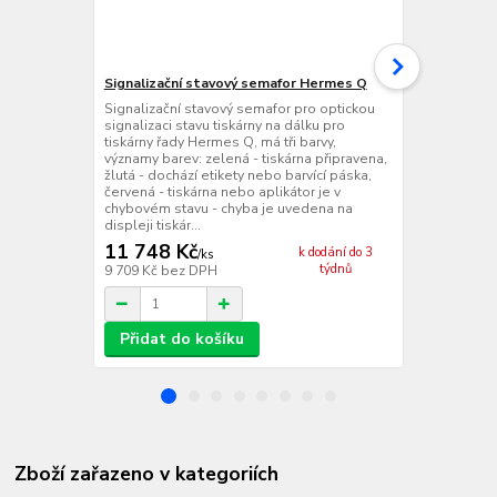
Signalizační stavový semafor Hermes Q
Cab CabLabe
Signalizační stavový semafor pro optickou
Plná verze pr
signalizaci stavu tiskárny na dálku pro
programem C
tiskárny řady Hermes Q, má tři barvy,
a pokročilýc
významy barev: zelená - tiskárna připravena,
pro tvorbu a
žlutá - dochází etikety nebo barvící páska,
S3 Pro je ne
červená - tiskárna nebo aplikátor je v
v ní možné vy
chybovém stavu - chyba je uvedena na
průmyslový se
displeji tiskár...
11 748 Kč
13 498 
k dodání do 3
/
ks
týdnů
9 709 Kč
bez DPH
11 155 Kč
be
Přidat do košíku
Přidat d
Zboží zařazeno v kategoriích