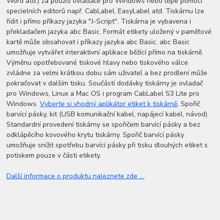
Word atd.) za použití ovladače pro Windows nebo lépe pomocí
specielních editorů např. CabLabel, EasyLabel atd. Tiskárnu lze
řídit i přímo příkazy jazyka "J-Script". Tiskárna je vybavena i
překladačem jazyka abc Basic. Formát etikety uložený v paměťové
kartě může obsahovat i příkazy jazyka abc Basic. abc Basic
umožňuje vytvářet interaktivní aplikace běžící přímo na tiskárně.
Výměnu opotřebované tiskové hlavy nebo tiskového válce
zvládne za velmi krátkou dobu sám uživatel a bez prodlení může
pokračovat v dalším tisku. Součástí dodávky tiskárny je ovladač
pro Windows, Linux a Mac OS i program CabLabel S3 Lite pro
Windows.
Vyberte si vhodný aplikátor etiket k tiskárně
, Spořič
barvící pásky, kit (USB komunikační kabel, napájecí kabel, návod).
Standardní provedení tiskárny se spořičem barvící pásky a bez
odklápěcího kovového krytu tiskárny. Spořič barvící pásky
umožňuje snížit spotřebu barvící pásky při tisku dlouhých etiket s
potiskem pouze v části etikety.
Další informace o produktu naleznete zde ...
.