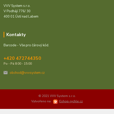
VVV System s.r.o.
V Podhájí 776/ 30
400 01 Ústí nad Labem
Kontakty
Barcode - Vše pro čárový kód.
+420 472744350
Po - Pá 8:00 - 15:00
obchod@vvvsystem.cz
© 2021 VVV System s.r.o.
Vytvořeno na
Eshop-rychle.cz