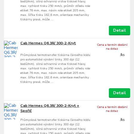
bodů/mm), silná ochranná vrstva tiskové hlavy,
max. rychlost tisku 250 mm/s, průměr středu role
etiket 76 mm, max. návin role etiket 205 mm,
max. šířka tisku 162,6 mm, orientace mechaniky
tiskárny pravá, může ...
Detail
Cab Hermes Q6.3R/ 300-2-Kryt
Cena a termín dodání
na dotaz
Průmyslová termotransfer tiskárna čárového kódu
/
ks
pro automatické výrobní linky, 300 dpi (12
bodů/mm), silná ochranná vrstva tiskové hlavy,
max. rychlost tisku 250 mm/s, průměr středu role
etiket 76 mm, max. návin role etiket 205 mm,
max. šířka tisku 162,6 mm, orientace mechaniky
tiskárny pravá, může ...
Detail
Cab Hermes Q6.3R/ 300-2-Kryt +
Cena a termín dodání
Spořič
na dotaz
Průmyslová termotransfer tiskárna čárového kódu
/
ks
pro automatické výrobní linky, 300 dpi (12
bodů/mm), silná ochranná vrstva tiskové hlavy,
max. rychlost tisku 250 mm/s, průměr středu role