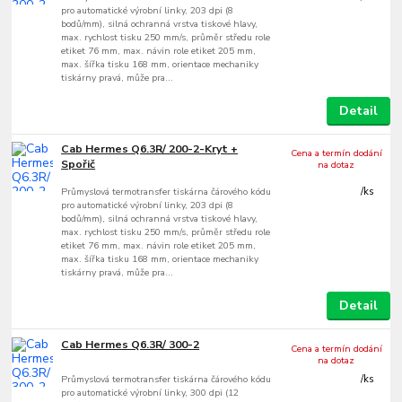
pro automatické výrobní linky, 203 dpi (8
bodů/mm), silná ochranná vrstva tiskové hlavy,
max. rychlost tisku 250 mm/s, průměr středu role
etiket 76 mm, max. návin role etiket 205 mm,
max. šířka tisku 168 mm, orientace mechaniky
tiskárny pravá, může pra...
Detail
Cab Hermes Q6.3R/ 200-2-Kryt +
Cena a termín dodání
Spořič
na dotaz
Průmyslová termotransfer tiskárna čárového kódu
/
ks
pro automatické výrobní linky, 203 dpi (8
bodů/mm), silná ochranná vrstva tiskové hlavy,
max. rychlost tisku 250 mm/s, průměr středu role
etiket 76 mm, max. návin role etiket 205 mm,
max. šířka tisku 168 mm, orientace mechaniky
tiskárny pravá, může pra...
Detail
Cab Hermes Q6.3R/ 300-2
Cena a termín dodání
na dotaz
Průmyslová termotransfer tiskárna čárového kódu
/
ks
pro automatické výrobní linky, 300 dpi (12