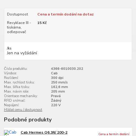
Dostupnost
Cena a termín dodání na dotaz
Recyklace III -
15 Kč
tiskárna,
odlepovač
/
ks
Jen na vyžádání
Číslo produktu:
4366-6010030.202
Výrobce:
Cab
Rozlišení:
300 dpi
Max. rychlost tisku:
250 mm/s
Max. šířka tisku:
162,6 mm
Max. návin role:
205 mm
Orientace mechaniky:
Pravá
RFID snímač:
Žádný
Napájení:
220 V
Hlídat cenu / dostupnost
Podobné produkty
Cab Hermes Q6.3R/ 200-2
Cena a termín dodání