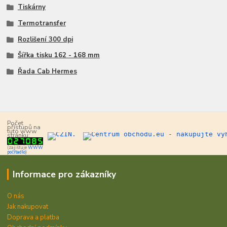
Tiskárny
Termotransfer
Rozlišení 300 dpi
Šířka tisku 162 - 168 mm
Řada Cab Hermes
Počet
přístupů na
tuto www
stránku:
(zajišťuje
WWW
počítadlo)
Informace pro zákazníky
O nás
Jak nakupovat
Doprava a platba