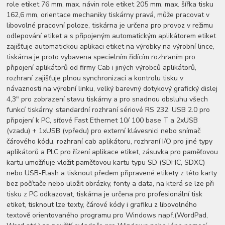
role etiket 76 mm, max. návin role etiket 205 mm, max. šířka tisku
162,6 mm, orientace mechaniky tiskárny pravá, může pracovat v
libovolné pracovní poloze, tiskárna je určena pro provoz v režimu
odlepování etiket a s připojeným automatickým aplikátorem etiket
zajišťuje automatickou aplikaci etiket na výrobky na výrobní lince,
tiskárna je proto vybavena specielním řídícím rozhraním pro
připojení aplikátorů od firmy Cab i jiných výrobců aplikátorů,
rozhraní zajišťuje plnou synchronizaci a kontrolu tisku v
návaznosti na výrobní linku, velký barevný dotykový grafický dislej
4,3" pro zobrazení stavu tiskárny a pro snadnou obsluhu všech
funkcí tiskárny, standardní rozhraní sériové RS 232, USB 2.0 pro
připojení k PC, síťové Fast Ethernet 10/ 100 base T a 2xUSB
(vzadu) + 1xUSB (vpředu) pro externí klávesnici nebo snímač
čárového kódu, rozhraní cab aplikátoru, rozhraní I/O pro jiné typy
aplikátorů a PLC pro řízení aplikace etiket, zásuvka pro paměťovou
kartu umožňuje vložit paměťovou kartu typu SD (SDHC, SDXC)
nebo USB-Flash a tisknout předem připravené etikety z této karty
bez počítače nebo uložit obrázky, fonty a data, na která se lze při
tisku z PC odkazovat, tiskárna je určena pro profesionální tisk
etiket, tisknout lze texty, čárové kódy i grafiku z libovolného
textově orientovaného programu pro Windows např.(WordPad,