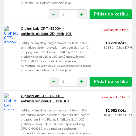
(písmena lze zadávat podobně jako ...
Přidat do košíku
CipherLab CPT-8200H -
k dodání do 6 týdnů
antimikrobiální-2D, 4Mb, Kit
Lehký průmyslový programovatelný terminál v
19 228 Kč
/
ks
antimikrobiálním provedení pro sběr dat, paměť
15 891 Kč
bez DPH
pro program 8 Mb Flash, 9 řádkový 2.1" LCD
grafický displej 160 x 160 bodů (podsvětlený),
CPU CMOS 32-bit s nízkou spotřebou,
numerická klávesnice 24 kláves z odolného plastu
(písmena lze zadávat podobně jako ...
Přidat do košíku
CipherLab CPT-8200H -
k dodání do 6 týdnů
antimikrobiální-C, 8Mb, Kit
Lehký průmyslový programovatelný terminál v
12 682 Kč
/
ks
antimikrobiálním provedení pro sběr dat, paměť
10 481 Kč
bez DPH
pro program 8 Mb Flash, 9 řádkový 2.1" LCD
grafický displej 160 x 160 bodů (podsvětlený),
CPU CMOS 32-bit s nízkou spotřebou,
numerická klávesnice 24 kláves z odolného plastu