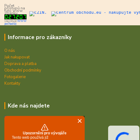
Počet
přístupů na
tuto www
stránku:
(zajišťuje
WWW
počítadlo)
Informace pro zákazníky
O nás
Jak nakupovat
Doprava a platba
Obchodní podmínky
Fotogalerie
Kontakty
Kde nás najdete