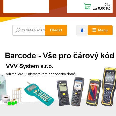
0
ks
+420 472744350
CZK
za
0,00 Kč
Po - Pá 8:00 - 15:00
Hledat
Menu