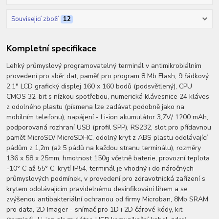
Související zboží
12
Kompletní specifikace
Lehký průmyslový programovatelný terminál v antimikrobiálním
provedení pro sběr dat, paměť pro program 8 Mb Flash, 9 řádkový
2.1" LCD grafický displej 160 x 160 bodů (podsvětlený), CPU
CMOS 32-bit s nízkou spotřebou, numerická klávesnice 24 kláves
z odolného plastu (písmena lze zadávat podobně jako na
mobilním telefonu), napájení - Li-ion akumulátor 3,7V/ 1200 mAh,
podporovaná rozhraní USB (profil SPP), RS232, slot pro přídavnou
paměť MicroSD/ MicroSDHC, odolný kryt z ABS plastu odolávající
pádům z 1,2m (až 5 pádů na každou stranu terminálu), rozměry
136 x 58 x 25mm, hmotnost 150g včetně baterie, provozní teplota
-10° C až 55° C, krytí IP54, terminál je vhodný i do náročných
průmyslových podmínek, v provedení pro zdravotnická zařízení s
krytem odolávajícím pravidelnému desinfikování lihem a se
zvýšenou antibakteriální ochranou od firmy Microban, 8Mb SRAM
pro data, 2D Imager - snímač pro 1D i 2D čárové kódy, kit