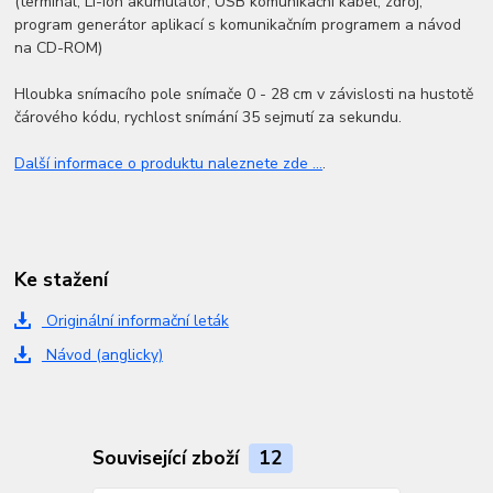
(terminál, Li-ion akumulátor, USB komunikační kabel, zdroj,
program generátor aplikací s komunikačním programem a návod
na CD-ROM)
Hloubka snímacího pole snímače 0 - 28 cm v závislosti na hustotě
čárového kódu, rychlost snímání 35 sejmutí za sekundu.
Další informace o produktu naleznete zde ...
.
Ke stažení
Originální informační leták
Návod (anglicky)
Související zboží
12