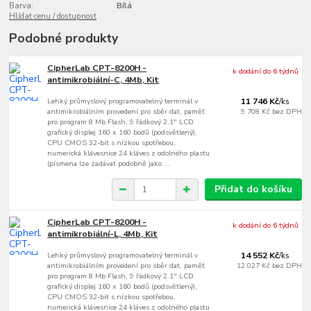
Barva:
Bílá
Hlídat cenu / dostupnost
Podobné produkty
CipherLab CPT-8200H -
k dodání do 6 týdnů
antimikrobiální-C, 4Mb, Kit
Lehký průmyslový programovatelný terminál v
11 746 Kč
/
ks
antimikrobiálním provedení pro sběr dat, paměť
9 708 Kč
bez DPH
pro program 8 Mb Flash, 9 řádkový 2.1" LCD
grafický displej 160 x 160 bodů (podsvětlený),
CPU CMOS 32-bit s nízkou spotřebou,
numerická klávesnice 24 kláves z odolného plastu
(písmena lze zadávat podobně jako ...
Přidat do košíku
CipherLab CPT-8200H -
k dodání do 6 týdnů
antimikrobiální-L, 4Mb, Kit
Lehký průmyslový programovatelný terminál v
14 552 Kč
/
ks
antimikrobiálním provedení pro sběr dat, paměť
12 027 Kč
bez DPH
pro program 8 Mb Flash, 9 řádkový 2.1" LCD
grafický displej 160 x 160 bodů (podsvětlený),
CPU CMOS 32-bit s nízkou spotřebou,
numerická klávesnice 24 kláves z odolného plastu