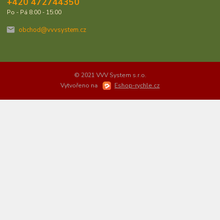
+420 472744350
Po - Pá 8:00 - 15:00
obchod@vvvsystem.cz
© 2021 VVV System s.r.o.
Vytvořeno na
Eshop-rychle.cz