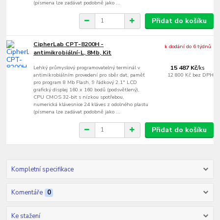
(písmena lze zadávat podobně jako ...
Přidat do košíku
CipherLab CPT-8200H -
k dodání do 6 týdnů
antimikrobiální-L, 8Mb, Kit
Lehký průmyslový programovatelný terminál v
15 487 Kč
/
ks
antimikrobiálním provedení pro sběr dat, paměť
12 800 Kč
bez DPH
pro program 8 Mb Flash, 9 řádkový 2.1" LCD
grafický displej 160 x 160 bodů (podsvětlený),
CPU CMOS 32-bit s nízkou spotřebou,
numerická klávesnice 24 kláves z odolného plastu
(písmena lze zadávat podobně jako ...
Přidat do košíku
Kompletní specifikace
Komentáře
0
Ke stažení