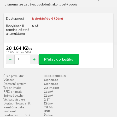
(písmena lze zadávat podobně jako ...
celý popis
Dostupnost
k dodání do 6 týdnů
Recyklace II -
5 Kč
terminál včetně
akumulátoru
20 164 Kč
/
ks
16 664 Kč
bez DPH
Přidat do košíku
Číslo produktu:
3036-8200H-6i
Výrobce:
CipherLab
Operační systém:
CipherLab
Typ snímače:
2D Imager
RFID snímač:
Žádný
Snímač polohy:
Žádný
Velikost displeje:
2.1"
Digitální fotoaparát:
Žádný
Paměť na data:
'''8 Mb
Rozhraní:
USB
Bezdrátové rozhraní:
Žádné