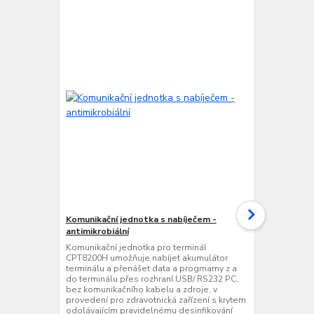
Komunikační jednotka s nabíječem -
Komunikační
antimikrobiální
nabíječem - 
Komunikační jednotka pro terminál
Komunikační 
CPT8200H umožňuje nabíjet akumulátor
CPT8200H um
terminálu a přenášet data a progrnamy z a
terminálu a 
do terminálu přes rozhraní USB/ RS232 PC,
do terminálu
bez komunikačního kabelu a zdroje, v
Ethernet, be
provedení pro zdravotnická zařízení s krytem
zdravotnická
odolávajícím pravidelnému desinfikování
pravidelnému