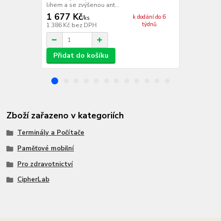
lihem a se zvýšenou ant...
zvýšenou anti
1 677 Kč
3 548 Kč
k dodání do 6
/
ks
týdnů
1 386 Kč
bez DPH
2 932 Kč
bez
Přidat do košíku
Přidat d
Zboží zařazeno v kategoriích
Terminály a Počítače
Paměťové mobilní
Pro zdravotnictví
CipherLab