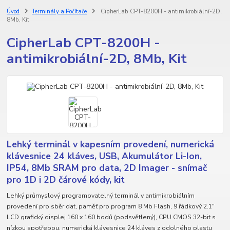
Úvod
Terminály a Počítače
CipherLab CPT-8200H - antimikrobiální-2D,
8Mb, Kit
CipherLab CPT-8200H -
antimikrobiální-2D, 8Mb, Kit
Lehký terminál v kapesním provedení, numerická
klávesnice 24 kláves, USB, Akumulátor Li-Ion,
IP54, 8Mb SRAM pro data, 2D Imager - snímač
pro 1D i 2D čárové kódy, kit
Lehký průmyslový programovatelný terminál v antimikrobiálním
provedení pro sběr dat, paměť pro program 8 Mb Flash, 9 řádkový 2.1"
LCD grafický displej 160 x 160 bodů (podsvětlený), CPU CMOS 32-bit s
nízkou spotřebou, numerická klávesnice 24 kláves z odolného plastu