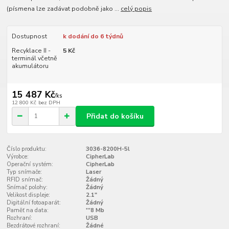
(písmena lze zadávat podobně jako ...
celý popis
Dostupnost
k dodání do 6 týdnů
Recyklace II -
5 Kč
terminál včetně
akumulátoru
15 487 Kč
/
ks
12 800 Kč
bez DPH
Přidat do košíku
Číslo produktu:
3036-8200H-5l
Výrobce:
CipherLab
Operační systém:
CipherLab
Typ snímače:
Laser
RFID snímač:
Žádný
Snímač polohy:
Žádný
Velikost displeje:
2.1"
Digitální fotoaparát:
Žádný
Paměť na data:
'''8 Mb
Rozhraní:
USB
Bezdrátové rozhraní:
Žádné