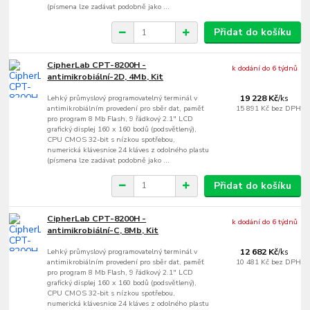
(písmena lze zadávat podobně jako ...
Přidat do košíku
CipherLab CPT-8200H -
k dodání do 6 týdnů
antimikrobiální-2D, 4Mb, Kit
Lehký průmyslový programovatelný terminál v
19 228 Kč
/
ks
antimikrobiálním provedení pro sběr dat, paměť
15 891 Kč
bez DPH
pro program 8 Mb Flash, 9 řádkový 2.1" LCD
grafický displej 160 x 160 bodů (podsvětlený),
CPU CMOS 32-bit s nízkou spotřebou,
numerická klávesnice 24 kláves z odolného plastu
(písmena lze zadávat podobně jako ...
Přidat do košíku
CipherLab CPT-8200H -
k dodání do 6 týdnů
antimikrobiální-C, 8Mb, Kit
Lehký průmyslový programovatelný terminál v
12 682 Kč
/
ks
antimikrobiálním provedení pro sběr dat, paměť
10 481 Kč
bez DPH
pro program 8 Mb Flash, 9 řádkový 2.1" LCD
grafický displej 160 x 160 bodů (podsvětlený),
CPU CMOS 32-bit s nízkou spotřebou,
numerická klávesnice 24 kláves z odolného plastu