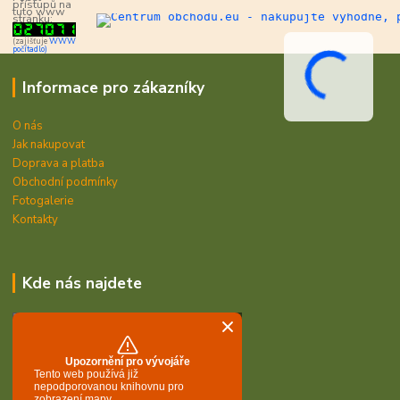
přístupů na
tuto www
stránku:
(zajišťuje
WWW
počítadlo)
Informace pro zákazníky
O nás
Jak nakupovat
Doprava a platba
Obchodní podmínky
Fotogalerie
Kontakty
Kde nás najdete