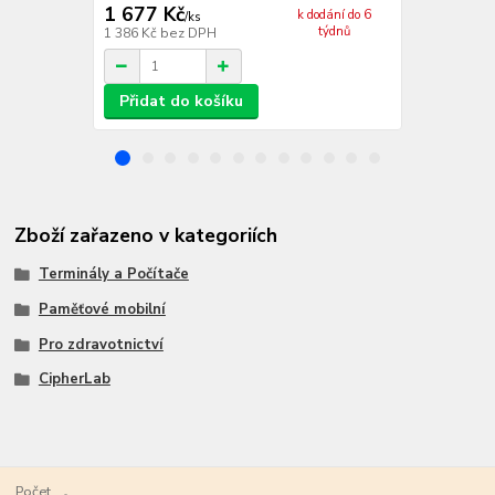
1 677 Kč
3 548 Kč
k dodání do 6
/
ks
týdnů
1 386 Kč
bez DPH
2 932 Kč
bez
Přidat do košíku
Přidat d
Zboží zařazeno v kategoriích
Terminály a Počítače
Paměťové mobilní
Pro zdravotnictví
CipherLab
Počet