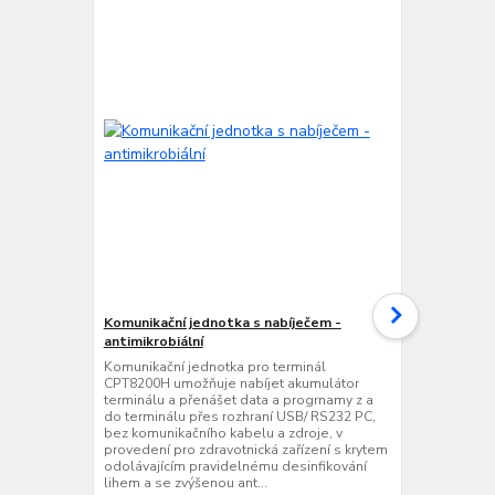
Komunikační jednotka s nabíječem -
Komunikační
antimikrobiální
nabíječem - 
Komunikační jednotka pro terminál
Komunikační 
CPT8200H umožňuje nabíjet akumulátor
CPT8200H um
terminálu a přenášet data a progrnamy z a
terminálu a 
do terminálu přes rozhraní USB/ RS232 PC,
do terminálu
bez komunikačního kabelu a zdroje, v
Ethernet, be
provedení pro zdravotnická zařízení s krytem
zdravotnická
odolávajícím pravidelnému desinfikování
pravidelnému
lihem a se zvýšenou ant...
zvýšenou anti