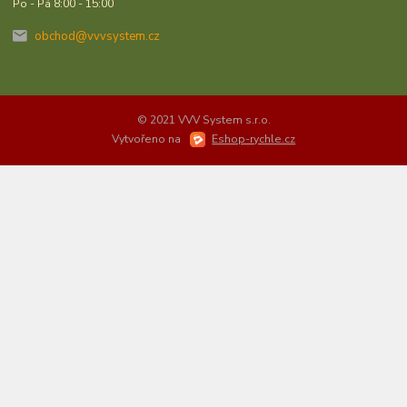
Po - Pá 8:00 - 15:00
obchod@vvvsystem.cz
© 2021 VVV System s.r.o.
Vytvořeno na
Eshop-rychle.cz