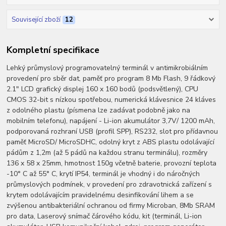
Související zboží
12
Kompletní specifikace
Lehký průmyslový programovatelný terminál v antimikrobiálním
provedení pro sběr dat, paměť pro program 8 Mb Flash, 9 řádkový
2.1" LCD grafický displej 160 x 160 bodů (podsvětlený), CPU
CMOS 32-bit s nízkou spotřebou, numerická klávesnice 24 kláves
z odolného plastu (písmena lze zadávat podobně jako na
mobilním telefonu), napájení - Li-ion akumulátor 3,7V/ 1200 mAh,
podporovaná rozhraní USB (profil SPP), RS232, slot pro přídavnou
paměť MicroSD/ MicroSDHC, odolný kryt z ABS plastu odolávající
pádům z 1,2m (až 5 pádů na každou stranu terminálu), rozměry
136 x 58 x 25mm, hmotnost 150g včetně baterie, provozní teplota
-10° C až 55° C, krytí IP54, terminál je vhodný i do náročných
průmyslových podmínek, v provedení pro zdravotnická zařízení s
krytem odolávajícím pravidelnému desinfikování lihem a se
zvýšenou antibakteriální ochranou od firmy Microban, 8Mb SRAM
pro data, Laserový snímač čárového kódu, kit (terminál, Li-ion