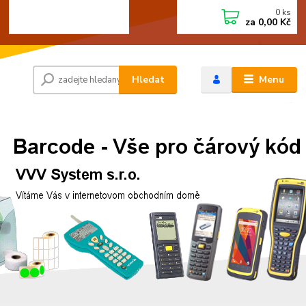
0
ks
+420 472744350
CZK
za
0,00 Kč
Po - Pá 8:00 - 15:00
Hledat
Menu