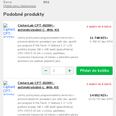
Barva:
Bílá
Hlídat cenu / dostupnost
Podobné produkty
CipherLab CPT-8200H -
k dodání do 6 týdnů
antimikrobiální-C, 4Mb, Kit
Lehký průmyslový programovatelný terminál v
11 746 Kč
/
ks
antimikrobiálním provedení pro sběr dat, paměť
9 708 Kč
bez DPH
pro program 8 Mb Flash, 9 řádkový 2.1" LCD
grafický displej 160 x 160 bodů (podsvětlený),
CPU CMOS 32-bit s nízkou spotřebou,
numerická klávesnice 24 kláves z odolného plastu
(písmena lze zadávat podobně jako ...
Přidat do košíku
CipherLab CPT-8200H -
k dodání do 6 týdnů
antimikrobiální-L, 4Mb, Kit
Lehký průmyslový programovatelný terminál v
14 552 Kč
/
ks
antimikrobiálním provedení pro sběr dat, paměť
12 027 Kč
bez DPH
pro program 8 Mb Flash, 9 řádkový 2.1" LCD
grafický displej 160 x 160 bodů (podsvětlený),
CPU CMOS 32-bit s nízkou spotřebou,
numerická klávesnice 24 kláves z odolného plastu