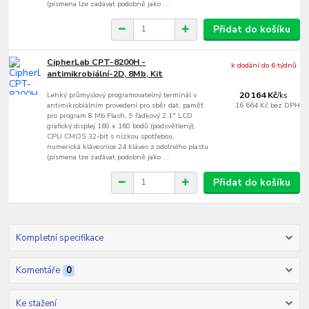
(písmena lze zadávat podobně jako ...
Přidat do košíku
CipherLab CPT-8200H -
k dodání do 6 týdnů
antimikrobiální-2D, 8Mb, Kit
Lehký průmyslový programovatelný terminál v
20 164 Kč
/
ks
antimikrobiálním provedení pro sběr dat, paměť
16 664 Kč
bez DPH
pro program 8 Mb Flash, 9 řádkový 2.1" LCD
grafický displej 160 x 160 bodů (podsvětlený),
CPU CMOS 32-bit s nízkou spotřebou,
numerická klávesnice 24 kláves z odolného plastu
(písmena lze zadávat podobně jako ...
Přidat do košíku
Kompletní specifikace
Komentáře
0
Ke stažení