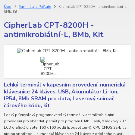
Úvod
Terminály a Počítače
CipherLab CPT-8200H - antimikrobiální-L,
8Mb, Kit
CipherLab CPT-8200H -
antimikrobiální-L, 8Mb, Kit
Lehký terminál v kapesním provedení, numerická
klávesnice 24 kláves, USB, Akumulátor Li-Ion,
IP54, 8Mb SRAM pro data, Laserový snímač
čárového kódu, kit
Lehký průmyslový programovatelný terminál v antimikrobiálním
provedení pro sběr dat, paměť pro program 8 Mb Flash, 9 řádkový 2.1"
LCD grafický displej 160 x 160 bodů (podsvětlený), CPU CMOS 32-bit s
nízkou spotřebou, numerická klávesnice 24 kláves z odolného plastu